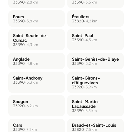
33390
· 2,8 km
33390
· 3,5 km
Fours
Étauliers
33390
· 3,8 km
33820
· 4,2 km
Saint-Seurin-de-
Saint-Paul
Cursac
33390
· 4,5 km
33390
· 4,3 km
Anglade
Saint-Genès-de-Blaye
33390
· 4,8 km
33390
· 5,2 km
Saint-Androny
Saint-Girons-
33390
· 5,3 km
d'Aiguevives
33920
· 5,9 km
Saugon
Saint-Martin-
33920
· 6,2 km
Lacaussade
33390
· 6,5 km
Cars
Braud-et-Saint-Louis
33390
· 7,1 km
33820
· 7,5 km