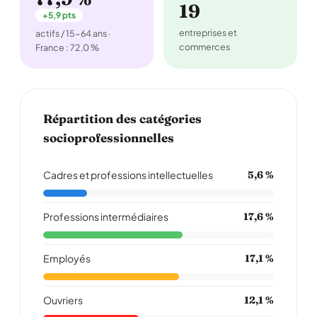
19
+5,9 pts
entreprises et
actifs / 15-64 ans ·
commerces
France : 72,0 %
Répartition des catégories
socioprofessionnelles
Cadres et professions intellectuelles
5,6 %
Professions intermédiaires
17,6 %
Employés
17,1 %
Ouvriers
12,1 %