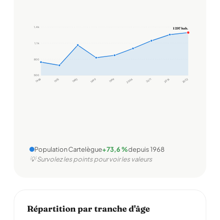
1,4 k
1 297 hab.
1,1 k
800
500
1968
1975
1982
1990
1999
2006
2011
2016
2022
Population Cartelègue
+73,6 %
depuis 1968
💡 Survolez les points pour voir les valeurs
Répartition par tranche d'âge