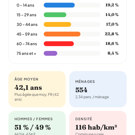
19,2 %
0 – 14 ans
14,0 %
15 – 29 ans
17,0 %
30 – 44 ans
22,8 %
45 – 59 ans
18,6 %
60 – 74 ans
8,4 %
75 ans et +
ÂGE MOYEN
MÉNAGES
42,1 ans
554
Plus âgée que moy. FR (42
2,34 pers. / ménage
ans)
HOMMES / FEMMES
DENSITÉ
51 % / 49 %
116 hab/km²
663 H · 634 F
Commune rurale