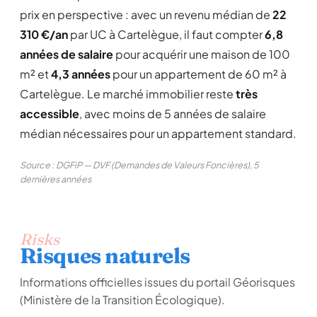
prix en perspective : avec un revenu médian de
22
310 €/an
par UC à Cartelègue, il faut compter
6,8
années de salaire
pour acquérir une maison de 100
m² et
4,3 années
pour un appartement de 60 m² à
Cartelègue. Le marché immobilier reste
très
accessible
, avec moins de 5 années de salaire
médian nécessaires pour un appartement standard.
Source : DGFiP — DVF (Demandes de Valeurs Foncières), 5
dernières années
Risks
Risques naturels
Informations officielles issues du portail Géorisques
(Ministère de la Transition Écologique).