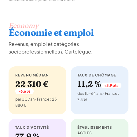
Economy
Économie et emploi
Revenus, emploi et catégories
socioprofessionnelles à Cartelègue.
REVENU MÉDIAN
TAUX DE CHÔMAGE
22 310 €
11,2 %
+3,9 pts
-6,6 %
des 15-64 ans · France :
par UC / an · France : 23
7,3 %
880 €
TAUX D'ACTIVITÉ
ÉTABLISSEMENTS
ACTIFS
77,9 %