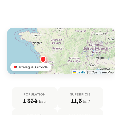
Cartelègue, Gironde
Leaflet
|
© OpenStreetMap
POPULATION
SUPERFICIE
1 334
11,5
hab.
km²