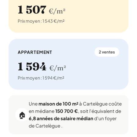
1 507
€/m²
Prix moyen : 1 543 €/m²
APPARTEMENT
2 ventes
1 594
€/m²
Prix moyen : 1 594 €/m²
Une
maison de 100 m²
à Cartelègue coûte
en médiane
150 700 €
, soit l'équivalent de
🏠
6,8 années de salaire médian
d'un foyer
de Cartelègue .