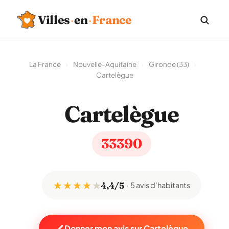
Villes
·
en
·
France
La France
›
Nouvelle-Aquitaine
›
Gironde (33)
›
Cartelègue
Cartelègue
33390
★ ★ ★ ★
★
4,4/5
5 avis d'habitants
Donner mon avis sur Cartelègue