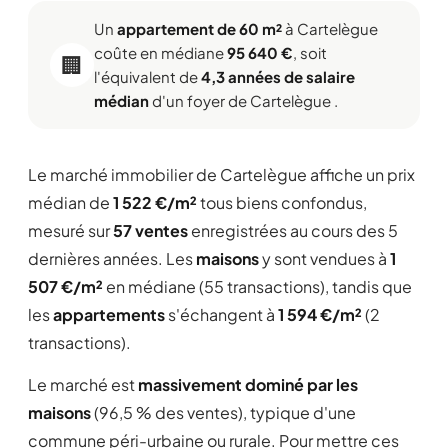
Un
appartement de 60 m²
à Cartelègue
coûte en médiane
95 640 €
, soit
🏢
l'équivalent de
4,3 années de salaire
médian
d'un foyer de Cartelègue .
Le marché immobilier de Cartelègue affiche un prix
médian de
1 522 €/m²
tous biens confondus,
mesuré sur
57 ventes
enregistrées au cours des 5
dernières années. Les
maisons
y sont vendues à
1
507 €/m²
en médiane (55 transactions), tandis que
les
appartements
s'échangent à
1 594 €/m²
(2
transactions).
Le marché est
massivement dominé par les
maisons
(96,5 % des ventes), typique d'une
commune péri-urbaine ou rurale. Pour mettre ces