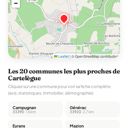
−
Leaflet
|
© OpenStreetMap contributors
Les 20 communes les plus proches de
Cartelègue
Cliquez sur une commune pour voir sa fiche complète
(avis, statistiques, immobilier, démographie).
Campugnan
Générac
33390
· 1,6 km
33920
· 2,7 km
Eyrans
Mazion