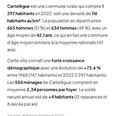
Cartelègue
est une commune rurale qui compte
1
297 habitants
en 2022, soit une densité de
116
habitants au km²
. La population se répartit entre
663 hommes
(51 %) et
634 femmes
(49 %), avec un
âge moyen de
42,1 ans
, ce qui en fait une commune
d'âge moyen similaire à la moyenne nationale (42
ans).
Cette ville connaît une
forte croissance
démographique
avec une évolution de
+73,6 %
entre 1968 (747 habitants) et 2022 (1 297 habitants).
Les
554 ménages
de Cartelègue comptent en
moyenne
2,34 personnes par foyer
. Le solde
naturel annuel est de
+4 habitants
(12 naissances et
8 décès par an).
Sources : INSEE (recensement 2022)