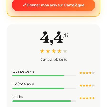
Donner mon avis sur Cartelègue
4,4
/5
★ ★ ★ ★
★
5 avis d'habitants
Qualité de vie
★ ★ ★ ★
★
Coût de la vie
★ ★ ★ ★
★
Loisirs
★ ★ ★ ★ ★