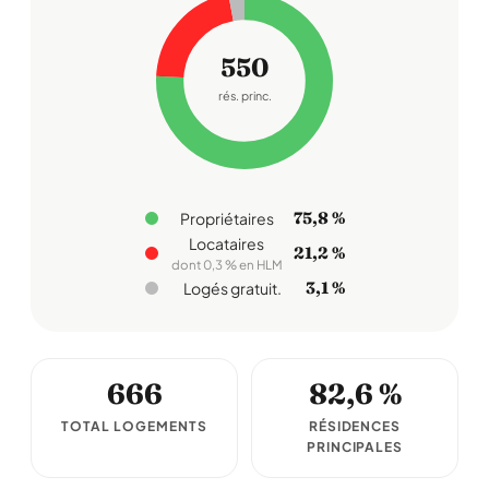
550
rés. princ.
75,8 %
Propriétaires
Locataires
21,2 %
dont 0,3 % en HLM
3,1 %
Logés gratuit.
666
82,6 %
TOTAL LOGEMENTS
RÉSIDENCES
PRINCIPALES