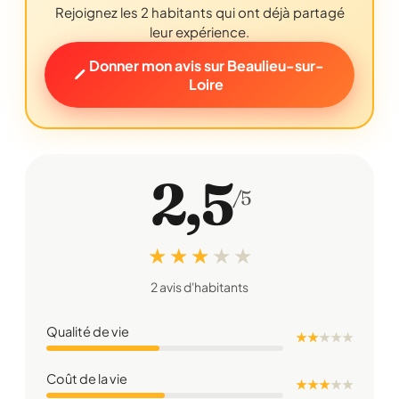
Rejoignez les 2 habitants qui ont déjà partagé
leur expérience.
Donner mon avis sur Beaulieu-sur-
Loire
2,5
/5
★ ★ ★
★
★
2 avis d'habitants
Qualité de vie
★ ★
★
★
★
Coût de la vie
★ ★ ★
★
★