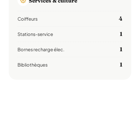
Services & culture
4
Coiffeurs
1
Stations-service
1
Bornes recharge élec.
1
Bibliothèques