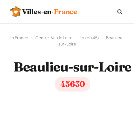
Villes
·
en
·
France
La France
›
Centre-Val de Loire
›
Loiret (45)
›
Beaulieu-
sur-Loire
Beaulieu-sur-Loire
45630