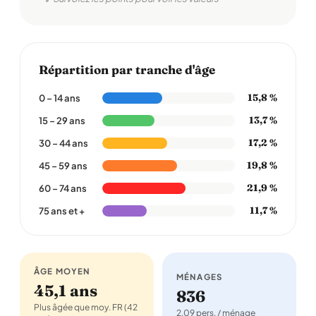
Répartition par tranche d'âge
15,8 %
0 – 14 ans
13,7 %
15 – 29 ans
17,2 %
30 – 44 ans
19,8 %
45 – 59 ans
21,9 %
60 – 74 ans
11,7 %
75 ans et +
ÂGE MOYEN
MÉNAGES
45,1 ans
836
Plus âgée que moy. FR (42
2,09 pers. / ménage