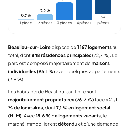
7,5 %
0,7 %
5+
1 pièce
2 pièces
3 pièces
4 pièces
pièces
Beaulieu-sur-Loire
dispose de
1 167 logements
au
total, dont
848 résidences principales
(72,7 %). Le
parc est composé majoritairement de
maisons
individuelles (95,1 %)
avec quelques appartements
(3,9 %).
Les habitants de Beaulieu-sur-Loire sont
majoritairement propriétaires (76,7 %)
face à
21,1
% de locataires
, dont
7,1 % en logement social
(HLM)
. Avec
18,6 % de logements vacants
, le
marché immobilier est
détendu
et d'une demande