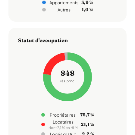
3,9 %
Appartements
1,0 %
Autres
Statut d'occupation
848
rés. princ.
76,7 %
Propriétaires
Locataires
21,1 %
dont 7,1 % en HLM
2,2 %
Logés gratuit.