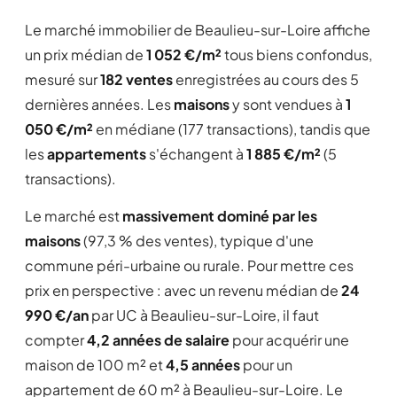
Le marché immobilier de Beaulieu-sur-Loire affiche
un prix médian de
1 052 €/m²
tous biens confondus,
mesuré sur
182 ventes
enregistrées au cours des 5
dernières années. Les
maisons
y sont vendues à
1
050 €/m²
en médiane (177 transactions), tandis que
les
appartements
s'échangent à
1 885 €/m²
(5
transactions).
Le marché est
massivement dominé par les
maisons
(97,3 % des ventes), typique d'une
commune péri-urbaine ou rurale. Pour mettre ces
prix en perspective : avec un revenu médian de
24
990 €/an
par UC à Beaulieu-sur-Loire, il faut
compter
4,2 années de salaire
pour acquérir une
maison de 100 m² et
4,5 années
pour un
appartement de 60 m² à Beaulieu-sur-Loire. Le