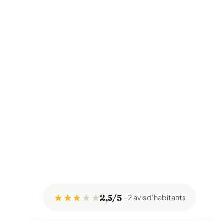
★ ★ ★
★
★
2,5/5
2 avis d'habitants