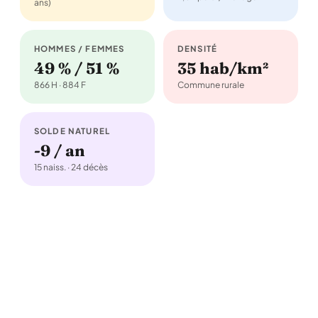
ans)
HOMMES / FEMMES
DENSITÉ
49 % / 51 %
35 hab/km²
866 H · 884 F
Commune rurale
SOLDE NATUREL
-9 / an
15 naiss. · 24 décès