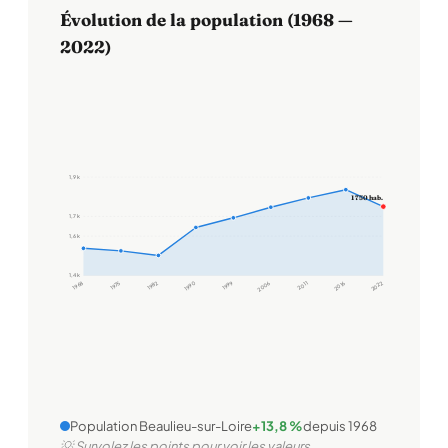
Évolution de la population (1968 —
2022)
1,9 k
1 750 hab.
1,7 k
1,6 k
1,4 k
1968
1975
1982
1990
1999
2006
2011
2016
2022
Population Beaulieu-sur-Loire
+13,8 %
depuis 1968
💡 Survolez les points pour voir les valeurs