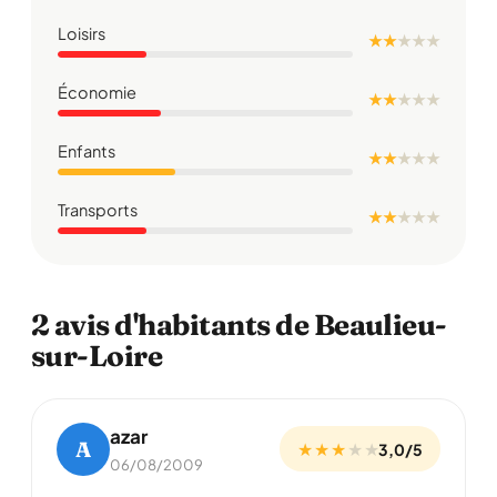
Loisirs
★ ★
★
★
★
Économie
★ ★
★
★
★
Enfants
★ ★
★
★
★
Transports
★ ★
★
★
★
2 avis d'habitants de Beaulieu-
sur-Loire
azar
A
★ ★ ★
★
★
3,0/5
06/08/2009