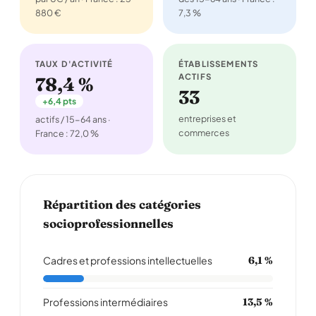
880 €
7,3 %
TAUX D'ACTIVITÉ
ÉTABLISSEMENTS
ACTIFS
78,4 %
33
+6,4 pts
entreprises et
actifs / 15-64 ans ·
commerces
France : 72,0 %
Répartition des catégories
socioprofessionnelles
Cadres et professions intellectuelles
6,1 %
Professions intermédiaires
13,5 %