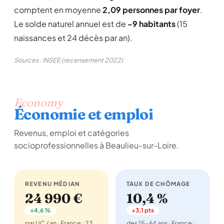
comptent en moyenne
2,09 personnes par foyer
.
Le solde naturel annuel est de
-9 habitants
(15
naissances et 24 décès par an).
Sources : INSEE (recensement 2022)
Economy
Économie et emploi
Revenus, emploi et catégories
socioprofessionnelles à Beaulieu-sur-Loire.
REVENU MÉDIAN
TAUX DE CHÔMAGE
24 990 €
10,4 %
+4,6 %
+3,1 pts
par UC / an · France : 23
des 15-64 ans · France :