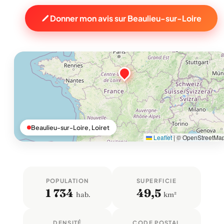
Donner mon avis sur Beaulieu-sur-Loire
Beaulieu-sur-Loire, Loiret
Leaflet
|
© OpenStreetMa
POPULATION
SUPERFICIE
1 734
49,5
hab.
km²
DENSITÉ
CODE POSTAL