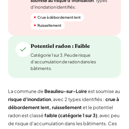
soumise au risque d'inondation
. Types
d'inondation identifiés :
Crue à débordement lent
Ruissellement
Potentiel radon : Faible
Catégorie 1 sur 3. Peu de risque
d'accumulation de radon dans les
bâtiments.
La commune de
Beaulieu-sur-Loire
est soumise au
risque d'inondation
, avec 2 types identifiés :
crue à
débordement lent, ruissellement
et le potentiel
radon est classé
faible (catégorie 1 sur 3)
, avec peu
de risque d'accumulation dans les bâtiments. Ces