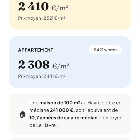
2 410
€/m²
Prix moyen : 2 521 €/m²
APPARTEMENT
9 421 ventes
2 308
€/m²
Prix moyen : 2 441 €/m²
Une
maison de 100 m²
au Havre coûte en
médiane
241 000 €
, soit l'équivalent de
🏠
10,7 années de salaire médian
d'un foyer
de Le Havre .