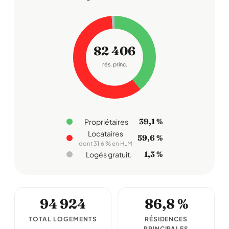
82 406
rés. princ.
39,1 %
Propriétaires
Locataires
59,6 %
dont 31,6 % en HLM
1,3 %
Logés gratuit.
94 924
86,8 %
TOTAL LOGEMENTS
RÉSIDENCES
PRINCIPALES