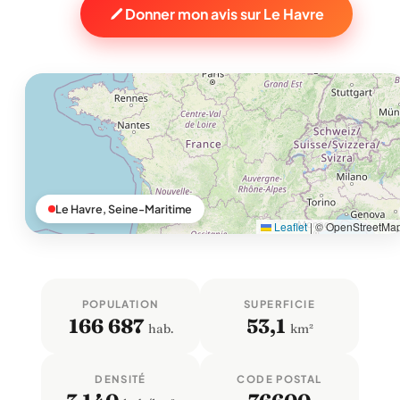
Donner mon avis sur Le Havre
Le Havre, Seine-Maritime
Leaflet
|
© OpenStreetMa
POPULATION
SUPERFICIE
166 687
53,1
hab.
km²
DENSITÉ
CODE POSTAL