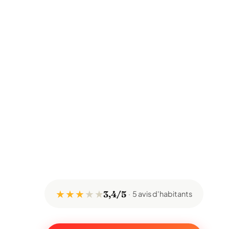
★ ★ ★
★
★
3,4/5
5 avis d'habitants