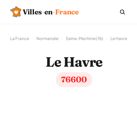
Villes
·
en
·
France
La France
›
Normandie
›
Seine-Maritime (76)
›
Le Havre
Le Havre
76600