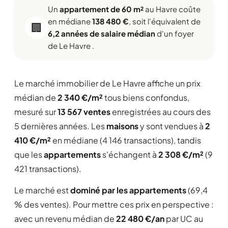
Un
appartement de 60 m²
au Havre coûte
en médiane
138 480 €
, soit l'équivalent de
🏢
6,2 années de salaire médian
d'un foyer
de Le Havre .
Le marché immobilier de Le Havre affiche un prix
médian de
2 340 €/m²
tous biens confondus,
mesuré sur
13 567 ventes
enregistrées au cours des
5 dernières années. Les
maisons
y sont vendues à
2
410 €/m²
en médiane (4 146 transactions), tandis
que les
appartements
s'échangent à
2 308 €/m²
(9
421 transactions).
Le marché est
dominé par les appartements
(69,4
% des ventes). Pour mettre ces prix en perspective :
avec un revenu médian de
22 480 €/an
par UC au