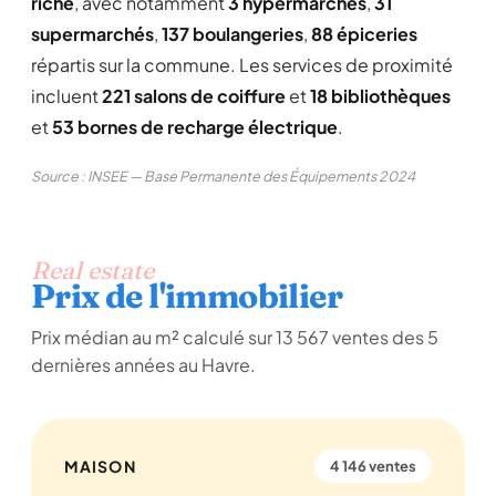
riche
, avec notamment
3 hypermarchés
,
31
supermarchés
,
137 boulangeries
,
88 épiceries
répartis sur la commune. Les services de proximité
incluent
221 salons de coiffure
et
18 bibliothèques
et
53 bornes de recharge électrique
.
Source : INSEE — Base Permanente des Équipements 2024
Real estate
Prix de l'immobilier
Prix médian au m² calculé sur 13 567 ventes des 5
dernières années au Havre.
MAISON
4 146 ventes