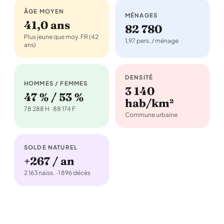
ÂGE MOYEN
MÉNAGES
41,0 ans
82 780
Plus jeune que moy. FR (42
1,97 pers. / ménage
ans)
DENSITÉ
HOMMES / FEMMES
3 140
47 % / 53 %
hab/km²
78 288 H · 88 174 F
Commune urbaine
SOLDE NATUREL
+267 / an
2 163 naiss. · 1 896 décès