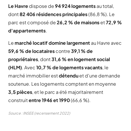
Le Havre
dispose de
94 924 logements
au total,
dont
82 406 résidences principales
(86,8 %). Le
parc est composé de
26,2 % de maisons
et
72,9 %
d'appartements
.
Le
marché locatif domine largement
au Havre avec
59,6 % de locataires
contre
39,1 % de
propriétaires
, dont
31,6 % en logement social
(HLM)
. Avec
10,7 % de logements vacants
, le
marché immobilier est
détendu
et d'une demande
soutenue. Les logements comptent en moyenne
3,5 pièces
, et le parc a été majoritairement
construit
entre 1946 et 1990
(66,6 %).
Source : INSEE (recensement 2022)