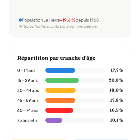
Population Le Havre
-19,6 %
depuis 1968
💡 Survolez les points pour voir les valeurs
Répartition par tranche d'âge
17,7 %
0 – 14 ans
20,0 %
15 – 29 ans
18,0 %
30 – 44 ans
17,6 %
45 – 59 ans
16,5 %
60 – 74 ans
10,1 %
75 ans et +