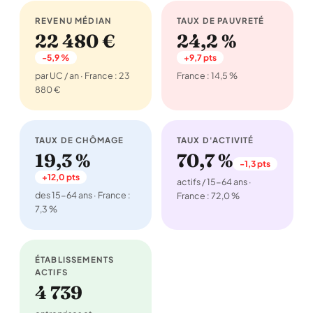
REVENU MÉDIAN
TAUX DE PAUVRETÉ
22 480 €
24,2 %
-5,9 %
+9,7 pts
par UC / an · France : 23
France : 14,5 %
880 €
TAUX DE CHÔMAGE
TAUX D'ACTIVITÉ
19,3 %
70,7 %
-1,3 pts
+12,0 pts
actifs / 15-64 ans ·
des 15-64 ans · France :
France : 72,0 %
7,3 %
ÉTABLISSEMENTS
ACTIFS
4 739