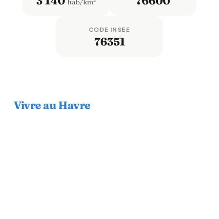
3 140
76600
hab/km²
CODE INSEE
76351
Vivre au Havre