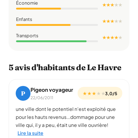
Économie
★ ★ ★
★
★
Enfants
★ ★ ★
★
★
Transports
★ ★ ★ ★
★
5 avis d'habitants de Le Havre
Pigeon voyageur
P
★ ★ ★
★
★
3,0/5
22/06/2011
une ville dont le potentiel n'est exploité que
pour les hauts revenus...dommage pour une
ville qui, il y a peu, était une ville ouvrière!
Lire la suite