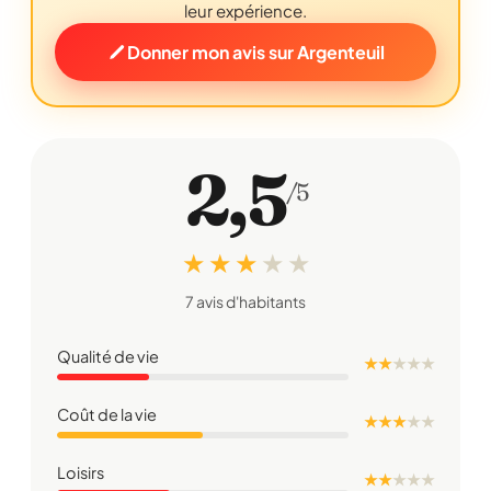
leur expérience.
Donner mon avis sur Argenteuil
2,5
/5
★ ★ ★
★
★
7 avis d'habitants
Qualité de vie
★ ★
★
★
★
Coût de la vie
★ ★ ★
★
★
Loisirs
★ ★
★
★
★