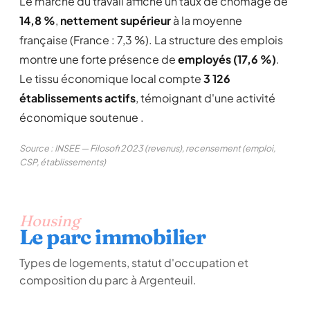
Le marché du travail affiche un taux de chômage de
14,8 %
,
nettement supérieur
à la moyenne
française (France : 7,3 %). La structure des emplois
montre une forte présence de
employés (17,6 %)
.
Le tissu économique local compte
3 126
établissements actifs
, témoignant d'une activité
économique soutenue .
Source : INSEE — Filosofi 2023 (revenus), recensement (emploi,
CSP, établissements)
Housing
Le parc immobilier
Types de logements, statut d'occupation et
composition du parc à Argenteuil.