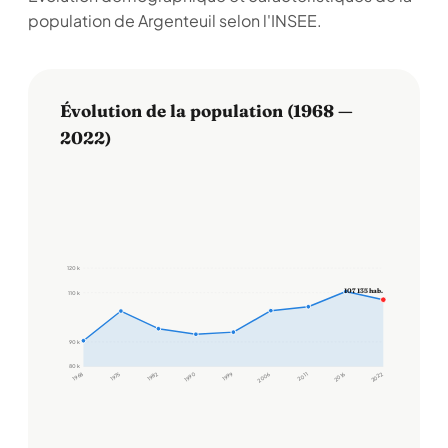
population de Argenteuil selon l'INSEE.
Évolution de la population (1968 —
2022)
120 k
107 135 hab.
110 k
90 k
80 k
1968
1975
1982
1990
1999
2006
2011
2016
2022