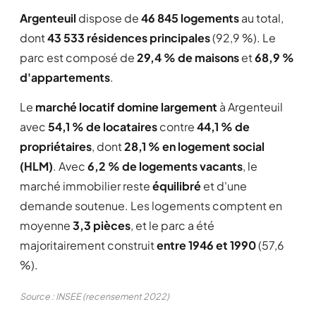
Argenteuil
dispose de
46 845 logements
au total,
dont
43 533 résidences principales
(92,9 %). Le
parc est composé de
29,4 % de maisons
et
68,9 %
d'appartements
.
Le
marché locatif domine largement
à Argenteuil
avec
54,1 % de locataires
contre
44,1 % de
propriétaires
, dont
28,1 % en logement social
(HLM)
. Avec
6,2 % de logements vacants
, le
marché immobilier reste
équilibré
et d'une
demande soutenue. Les logements comptent en
moyenne
3,3 pièces
, et le parc a été
majoritairement construit
entre 1946 et 1990
(57,6
%).
Source : INSEE (recensement 2022)