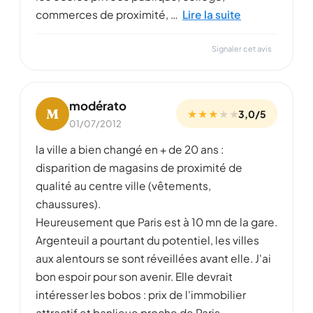
commerces de proximité, …
Lire la suite
Signaler cet avis
modérato
M
★ ★ ★
★
★
3,0/5
01/07/2012
la ville a bien changé en + de 20 ans :
disparition de magasins de proximité de
qualité au centre ville (vêtements,
chaussures).
Heureusement que Paris est à 10 mn de la gare.
Argenteuil a pourtant du potentiel, les villes
aux alentours se sont réveillées avant elle. J'ai
bon espoir pour son avenir. Elle devrait
intéresser les bobos : prix de l'immobilier
attractif et banlieue proche de Paris.