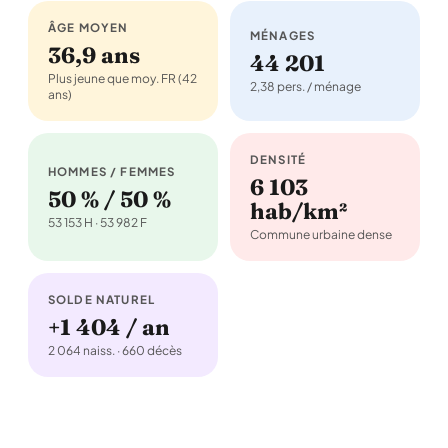
ÂGE MOYEN
MÉNAGES
36,9 ans
44 201
Plus jeune que moy. FR (42
2,38 pers. / ménage
ans)
DENSITÉ
HOMMES / FEMMES
6 103
50 % / 50 %
hab/km²
53 153 H · 53 982 F
Commune urbaine dense
SOLDE NATUREL
+1 404 / an
2 064 naiss. · 660 décès