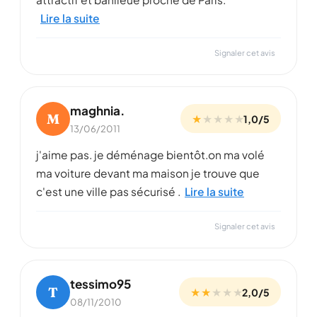
Lire la suite
Signaler cet avis
maghnia.
M
★
★
★
★
★
1,0/5
13/06/2011
j'aime pas. je déménage bientôt.on ma volé
ma voiture devant ma maison je trouve que
c'est une ville pas sécurisé .
Lire la suite
Signaler cet avis
tessimo95
T
★ ★
★
★
★
2,0/5
08/11/2010