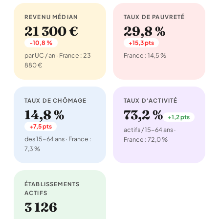
REVENU MÉDIAN
TAUX DE PAUVRETÉ
21 300 €
29,8 %
-10,8 %
+15,3 pts
par UC / an · France : 23
France : 14,5 %
880 €
TAUX DE CHÔMAGE
TAUX D'ACTIVITÉ
14,8 %
73,2 %
+1,2 pts
+7,5 pts
actifs / 15-64 ans ·
des 15-64 ans · France :
France : 72,0 %
7,3 %
ÉTABLISSEMENTS
ACTIFS
3 126