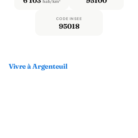
6 103
95100
hab/km²
CODE INSEE
95018
Vivre à Argenteuil