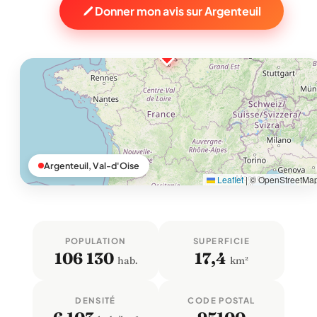
Donner mon avis sur Argenteuil
Argenteuil, Val-d'Oise
Leaflet
|
© OpenStreetMa
POPULATION
SUPERFICIE
106 130
17,4
hab.
km²
DENSITÉ
CODE POSTAL