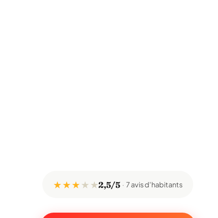
★ ★ ★
★
★
2,5/5
7 avis d'habitants