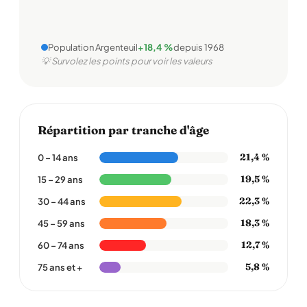
Population Argenteuil
+18,4 %
depuis 1968
💡 Survolez les points pour voir les valeurs
Répartition par tranche d'âge
21,4 %
0 – 14 ans
19,5 %
15 – 29 ans
22,3 %
30 – 44 ans
18,3 %
45 – 59 ans
12,7 %
60 – 74 ans
5,8 %
75 ans et +