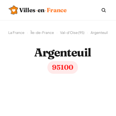
Villes
·
en
·
France
La France
›
Île-de-France
›
Val-d'Oise (95)
›
Argenteuil
Argenteuil
95100