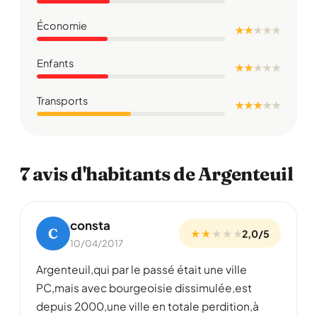
Économie
★ ★
★
★
★
Enfants
★ ★
★
★
★
Transports
★ ★ ★
★
★
7 avis d'habitants de Argenteuil
consta
C
★ ★
★
★
★
2,0/5
10/04/2017
Argenteuil,qui par le passé était une ville
PC,mais avec bourgeoisie dissimulée,est
depuis 2000,une ville en totale perdition,à