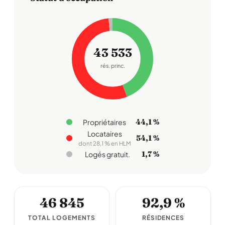
43 533
rés. princ.
44,1 %
Propriétaires
Locataires
54,1 %
dont 28,1 % en HLM
1,7 %
Logés gratuit.
46 845
92,9 %
TOTAL LOGEMENTS
RÉSIDENCES