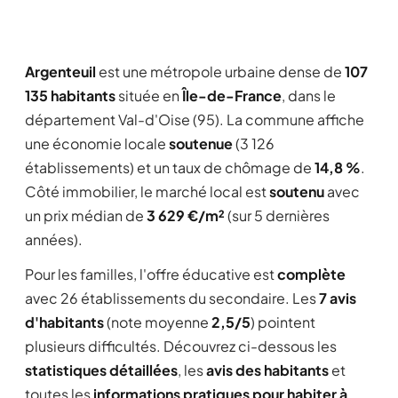
Argenteuil
est une métropole urbaine dense de
107
135 habitants
située en
Île-de-France
, dans le
département Val-d'Oise (95). La commune affiche
une économie locale
soutenue
(3 126
établissements) et un taux de chômage de
14,8 %
.
Côté immobilier, le marché local est
soutenu
avec
un prix médian de
3 629 €/m²
(sur 5 dernières
années).
Pour les familles, l'offre éducative est
complète
avec 26 établissements du secondaire. Les
7 avis
d'habitants
(note moyenne
2,5/5
) pointent
plusieurs difficultés. Découvrez ci-dessous les
statistiques détaillées
, les
avis des habitants
et
toutes les
informations pratiques pour habiter à