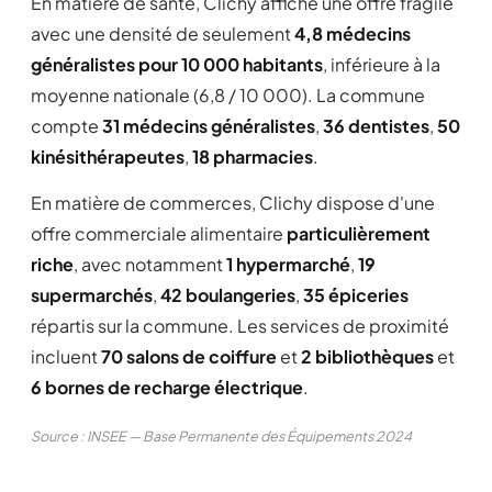
En matière de santé, Clichy affiche une offre fragile
avec une densité de seulement
4,8 médecins
généralistes pour 10 000 habitants
, inférieure à la
moyenne nationale (6,8 / 10 000). La commune
compte
31 médecins généralistes
,
36 dentistes
,
50
kinésithérapeutes
,
18 pharmacies
.
En matière de commerces, Clichy dispose d'une
offre commerciale alimentaire
particulièrement
riche
, avec notamment
1 hypermarché
,
19
supermarchés
,
42 boulangeries
,
35 épiceries
répartis sur la commune. Les services de proximité
incluent
70 salons de coiffure
et
2 bibliothèques
et
6 bornes de recharge électrique
.
Source : INSEE — Base Permanente des Équipements 2024