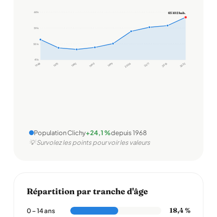
68 k
65 102 hab.
59 k
50 k
41 k
1968
1975
1982
1990
1999
2006
2011
2016
2022
Population Clichy
+24,1 %
depuis 1968
💡 Survolez les points pour voir les valeurs
Répartition par tranche d'âge
18,4 %
0 – 14 ans