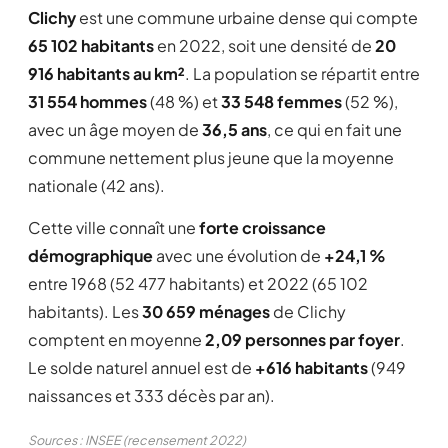
Clichy
est une commune urbaine dense qui compte
65 102 habitants
en 2022, soit une densité de
20
916 habitants au km²
. La population se répartit entre
31 554 hommes
(48 %) et
33 548 femmes
(52 %),
avec un âge moyen de
36,5 ans
, ce qui en fait une
commune nettement plus jeune que la moyenne
nationale (42 ans).
Cette ville connaît une
forte croissance
démographique
avec une évolution de
+24,1 %
entre 1968 (52 477 habitants) et 2022 (65 102
habitants). Les
30 659 ménages
de Clichy
comptent en moyenne
2,09 personnes par foyer
.
Le solde naturel annuel est de
+616 habitants
(949
naissances et 333 décès par an).
Sources : INSEE (recensement 2022)