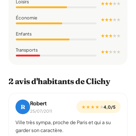
Loisirs
★ ★ ★
★
★
Économie
★ ★ ★
★
★
Enfants
★ ★ ★
★
★
Transports
★ ★
★
★
★
2 avis d'habitants de Clichy
Robert
R
★ ★ ★ ★
★
4,0/5
25/07/2011
Ville très sympa, proche de Paris et qui a su
garder son caractère.