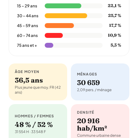
22,1 %
15 – 29 ans
25,7 %
30 – 44 ans
17,7 %
45 – 59 ans
10,9 %
60 – 74 ans
5,3 %
75 ans et +
ÂGE MOYEN
MÉNAGES
36,5 ans
30 659
Plus jeune que moy. FR (42
2,09 pers. / ménage
ans)
DENSITÉ
HOMMES / FEMMES
20 916
48 % / 52 %
hab/km²
31 554 H · 33 548 F
Commune urbaine dense