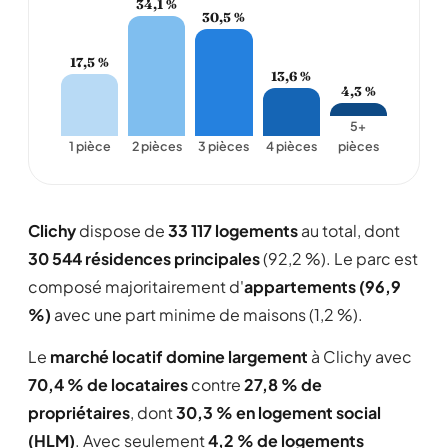
34,1 %
30,5 %
17,5 %
13,6 %
4,3 %
5+
1 pièce
2 pièces
3 pièces
4 pièces
pièces
Clichy
dispose de
33 117 logements
au total, dont
30 544 résidences principales
(92,2 %). Le parc est
composé majoritairement d'
appartements (96,9
%)
avec une part minime de maisons (1,2 %).
Le
marché locatif domine largement
à Clichy avec
70,4 % de locataires
contre
27,8 % de
propriétaires
, dont
30,3 % en logement social
(HLM)
. Avec seulement
4,2 % de logements