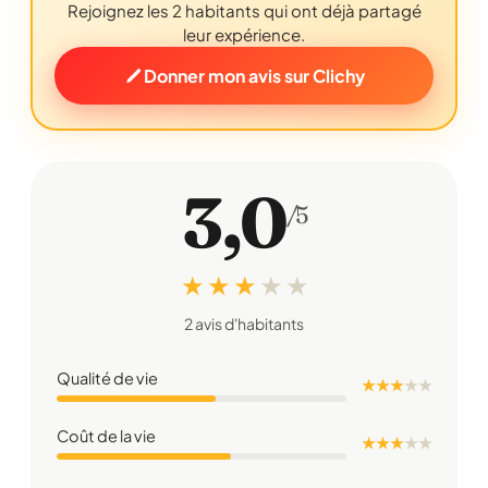
Rejoignez les 2 habitants qui ont déjà partagé
leur expérience.
Donner mon avis sur Clichy
3,0
/5
★ ★ ★
★
★
2 avis d'habitants
Qualité de vie
★ ★ ★
★
★
Coût de la vie
★ ★ ★
★
★