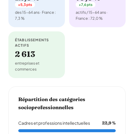
+5,3 pts
+7,6 pts
des 15-64 ans · France :
actifs / 15-64 ans ·
7,3 %
France : 72,0 %
ÉTABLISSEMENTS
ACTIFS
2 613
entreprises et
commerces
Répartition des catégories
socioprofessionnelles
Cadres et professions intellectuelles
22,9 %