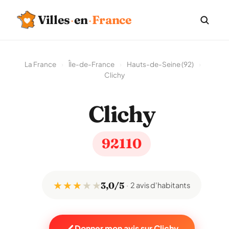
Villes
·
en
·
France
La France
›
Île-de-France
›
Hauts-de-Seine (92)
›
Clichy
Clichy
92110
★ ★ ★
★
★
3,0/5
2 avis d'habitants
Donner mon avis sur Clichy