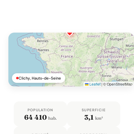
Clichy, Hauts-de-Seine
Leaflet
|
© OpenStreetMap
POPULATION
SUPERFICIE
64 410
3,1
hab.
km²