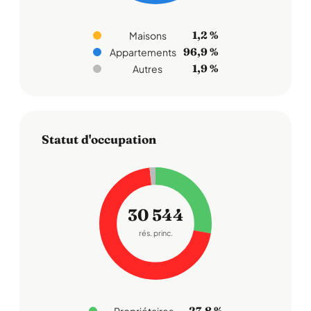
1,2 %
Maisons
96,9 %
Appartements
1,9 %
Autres
Statut d'occupation
30 544
rés. princ.
27,8 %