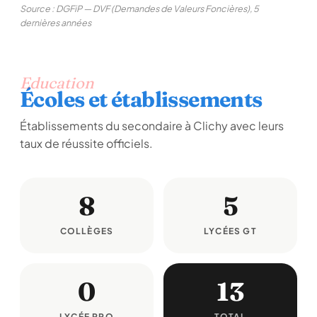
Source : DGFiP — DVF (Demandes de Valeurs Foncières), 5
dernières années
Education
Écoles et établissements
Établissements du secondaire à Clichy avec leurs
taux de réussite officiels.
8
5
COLLÈGES
LYCÉES GT
0
13
LYCÉE PRO
TOTAL