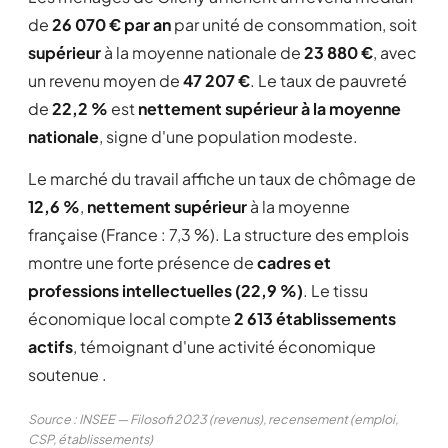
de
26 070 € par an
par unité de consommation, soit
supérieur
à la moyenne nationale de
23 880 €
, avec
un revenu moyen de
47 207 €
. Le taux de pauvreté
de
22,2 %
est
nettement supérieur à la moyenne
nationale
, signe d'une population modeste.
Le marché du travail affiche un taux de chômage de
12,6 %
,
nettement supérieur
à la moyenne
française (France : 7,3 %). La structure des emplois
montre une forte présence de
cadres et
professions intellectuelles (22,9 %)
. Le tissu
économique local compte
2 613 établissements
actifs
, témoignant d'une activité économique
soutenue .
Source : INSEE — Filosofi 2023 (revenus), recensement (emploi,
CSP, établissements)