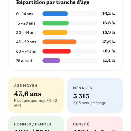
Répartition par tranche d'âge
16,2 %
0 – 14 ans
16,8 %
15 – 29 ans
15,9 %
30 – 44 ans
21,6 %
45 – 59 ans
18,1 %
60 – 74 ans
11,4 %
75 ans et +
ÂGE MOYEN
MÉNAGES
43,6 ans
5 315
Plus âgée que moy. FR (42
2,08 pers. / ménage
ans)
HOMMES / FEMMES
DENSITÉ