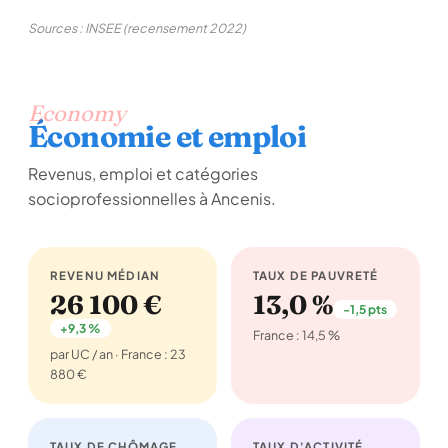
Sources : INSEE (recensement 2022)
Economy
Économie et emploi
Revenus, emploi et catégories
socioprofessionnelles à Ancenis.
REVENU MÉDIAN
TAUX DE PAUVRETÉ
26 100 €
13,0 %
-1,5 pts
+9,3 %
France : 14,5 %
par UC / an · France : 23
880 €
TAUX DE CHÔMAGE
TAUX D'ACTIVITÉ