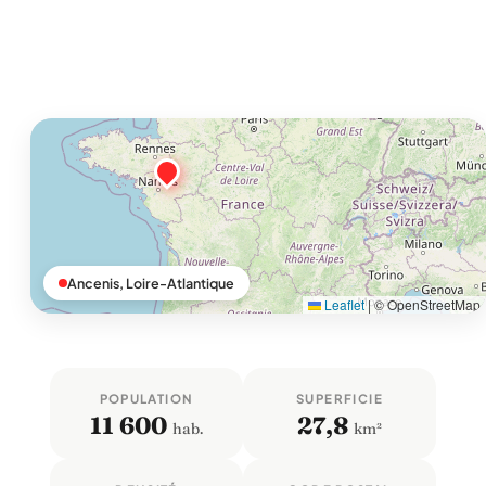
Ancenis, Loire-Atlantique
Leaflet
|
© OpenStreetMap
POPULATION
SUPERFICIE
11 600
27,8
hab.
km²