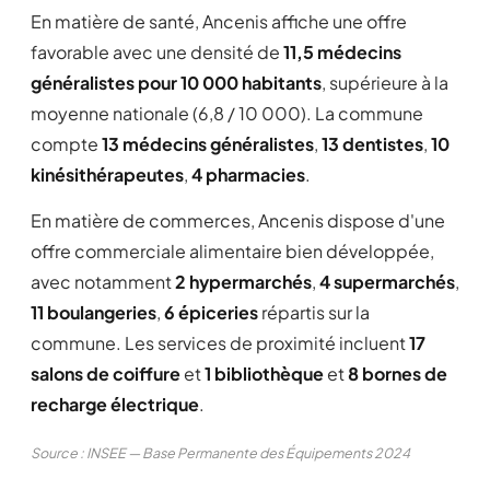
En matière de santé, Ancenis affiche une offre
favorable avec une densité de
11,5 médecins
généralistes pour 10 000 habitants
, supérieure à la
moyenne nationale (6,8 / 10 000). La commune
compte
13 médecins généralistes
,
13 dentistes
,
10
kinésithérapeutes
,
4 pharmacies
.
En matière de commerces, Ancenis dispose d'une
offre commerciale alimentaire bien développée,
avec notamment
2 hypermarchés
,
4 supermarchés
,
11 boulangeries
,
6 épiceries
répartis sur la
commune. Les services de proximité incluent
17
salons de coiffure
et
1 bibliothèque
et
8 bornes de
recharge électrique
.
Source : INSEE — Base Permanente des Équipements 2024