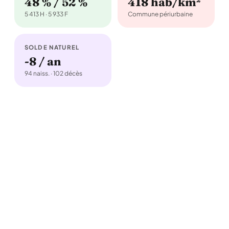
48 % / 52 %
418 hab/km²
5 413 H · 5 933 F
Commune périurbaine
SOLDE NATUREL
-8 / an
94 naiss. · 102 décès