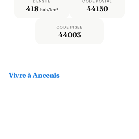
DENSITÉ
CODE POSTAL
418
44150
hab/km²
CODE INSEE
44003
Vivre à Ancenis