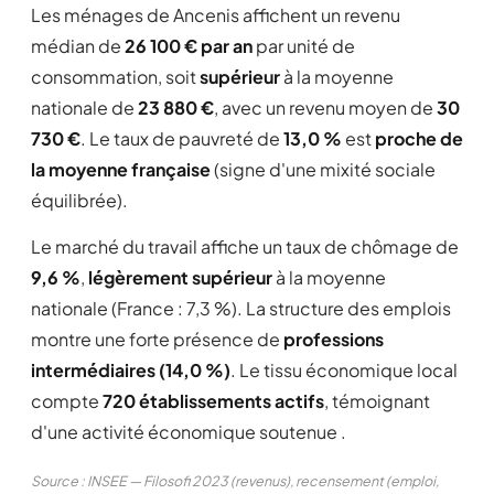
Les ménages de Ancenis affichent un revenu
médian de
26 100 € par an
par unité de
consommation, soit
supérieur
à la moyenne
nationale de
23 880 €
, avec un revenu moyen de
30
730 €
. Le taux de pauvreté de
13,0 %
est
proche de
la moyenne française
(signe d'une mixité sociale
équilibrée).
Le marché du travail affiche un taux de chômage de
9,6 %
,
légèrement supérieur
à la moyenne
nationale (France : 7,3 %). La structure des emplois
montre une forte présence de
professions
intermédiaires (14,0 %)
. Le tissu économique local
compte
720 établissements actifs
, témoignant
d'une activité économique soutenue .
Source : INSEE — Filosofi 2023 (revenus), recensement (emploi,