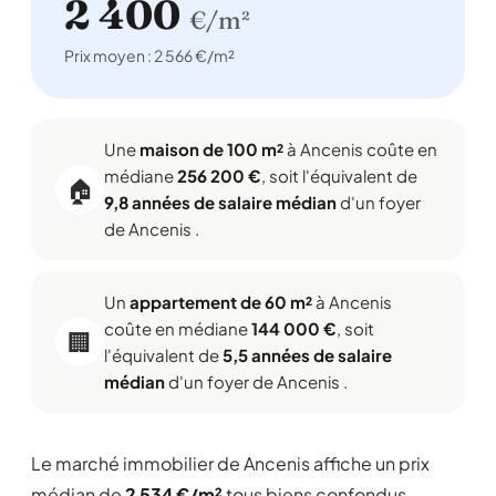
2 400
€/m²
Prix moyen : 2 566 €/m²
Une
maison de 100 m²
à Ancenis coûte en
médiane
256 200 €
, soit l'équivalent de
🏠
9,8 années de salaire médian
d'un foyer
de Ancenis .
Un
appartement de 60 m²
à Ancenis
coûte en médiane
144 000 €
, soit
🏢
l'équivalent de
5,5 années de salaire
médian
d'un foyer de Ancenis .
Le marché immobilier de Ancenis affiche un prix
médian de
2 534 €/m²
tous biens confondus,