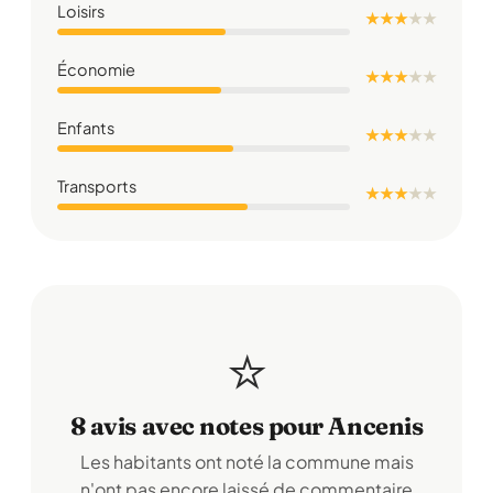
Loisirs
★ ★ ★
★
★
Économie
★ ★ ★
★
★
Enfants
★ ★ ★
★
★
Transports
★ ★ ★
★
★
⭐
8 avis avec notes pour Ancenis
Les habitants ont noté la commune mais
n'ont pas encore laissé de commentaire