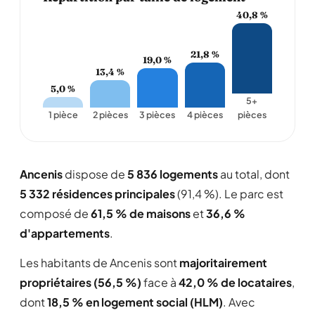
40,8 %
21,8 %
19,0 %
13,4 %
5,0 %
5+
1 pièce
2 pièces
3 pièces
4 pièces
pièces
Ancenis
dispose de
5 836 logements
au total, dont
5 332 résidences principales
(91,4 %). Le parc est
composé de
61,5 % de maisons
et
36,6 %
d'appartements
.
Les habitants de Ancenis sont
majoritairement
propriétaires (56,5 %)
face à
42,0 % de locataires
,
dont
18,5 % en logement social (HLM)
. Avec