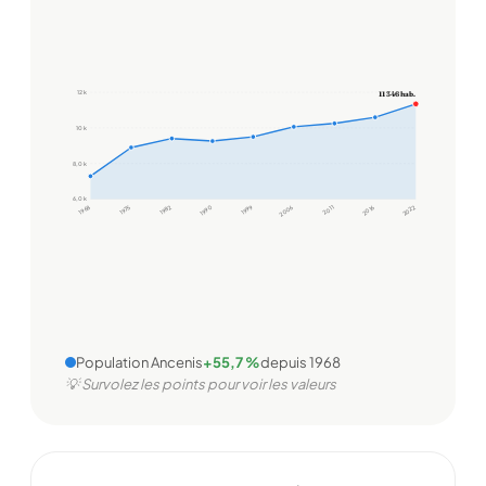
12 k
11 346 hab.
10 k
8,0 k
6,0 k
1968
1975
1982
1990
1999
2006
2011
2016
2022
Population Ancenis
+55,7 %
depuis 1968
💡 Survolez les points pour voir les valeurs