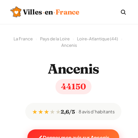
Villes
·
en
·
France
La France
›
Pays de la Loire
›
Loire-Atlantique (44)
›
Ancenis
Ancenis
44150
★ ★ ★
★
★
2,6/5
8 avis d'habitants
Donner mon avis sur Ancenis