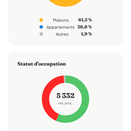
61,5 %
Maisons
36,6 %
Appartements
1,9 %
Autres
Statut d'occupation
5 332
rés. princ.