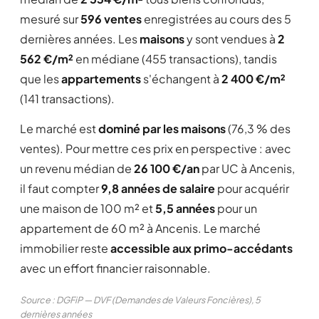
mesuré sur
596 ventes
enregistrées au cours des 5
dernières années. Les
maisons
y sont vendues à
2
562 €/m²
en médiane (455 transactions), tandis
que les
appartements
s'échangent à
2 400 €/m²
(141 transactions).
Le marché est
dominé par les maisons
(76,3 % des
ventes). Pour mettre ces prix en perspective : avec
un revenu médian de
26 100 €/an
par UC à Ancenis,
il faut compter
9,8 années de salaire
pour acquérir
une maison de 100 m² et
5,5 années
pour un
appartement de 60 m² à Ancenis. Le marché
immobilier reste
accessible aux primo-accédants
avec un effort financier raisonnable.
Source : DGFiP — DVF (Demandes de Valeurs Foncières), 5
dernières années