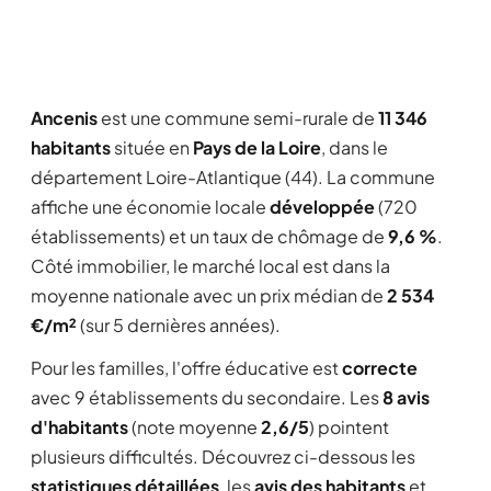
Ancenis
est une commune semi-rurale de
11 346
habitants
située en
Pays de la Loire
, dans le
département Loire-Atlantique (44). La commune
affiche une économie locale
développée
(720
établissements) et un taux de chômage de
9,6 %
.
Côté immobilier, le marché local est dans la
moyenne nationale avec un prix médian de
2 534
€/m²
(sur 5 dernières années).
Pour les familles, l'offre éducative est
correcte
avec 9 établissements du secondaire. Les
8 avis
d'habitants
(note moyenne
2,6/5
) pointent
plusieurs difficultés. Découvrez ci-dessous les
statistiques détaillées
, les
avis des habitants
et