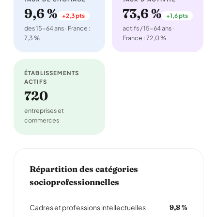
9,6 %
73,6 %
+2,3 pts
+1,6 pts
des 15-64 ans · France :
actifs / 15-64 ans ·
7,3 %
France : 72,0 %
ÉTABLISSEMENTS
ACTIFS
720
entreprises et
commerces
Répartition des catégories
socioprofessionnelles
Cadres et professions intellectuelles
9,8 %