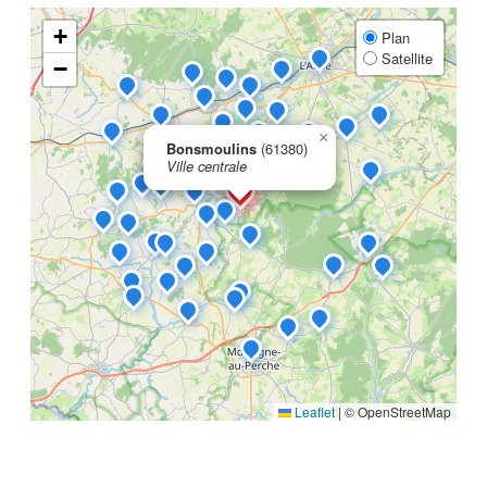
+
Plan
Satellite
−
×
Bonsmoulins
(61380)
Ville centrale
Leaflet
|
© OpenStreetMap