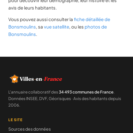
pour découvrir leur démographie, leur histoire et les
avis de leurs habitants.
Vous pouvez aussi consulter la
fiche détaillée de
Bonsmoulins
, sa
vue satellite
, ou les
photos de
Bonsmoulins
.
Villes
·
en
·
France
L'annuaire collaboratif des
34 493 communes de France
.
Données INSEE, DVF, Géorisques · Avis des habitants depuis
2006.
LE SITE
Sources des données