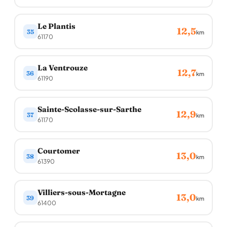
Le Plantis
12,5
35
km
61170
La Ventrouze
12,7
36
km
61190
Sainte-Scolasse-sur-Sarthe
12,9
37
km
61170
Courtomer
13,0
38
km
61390
Villiers-sous-Mortagne
13,0
39
km
61400