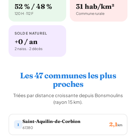
52 % / 48 %
31 hab/km²
120 H · 112 F
Commune rurale
SOLDE NATUREL
+0 / an
2 naiss. · 2 décès
Les 47 communes les plus
proches
Triées par distance croissante depuis Bonsmoulins
(rayon 15 km).
Saint-Aquilin-de-Corbion
2,1
1
km
61380