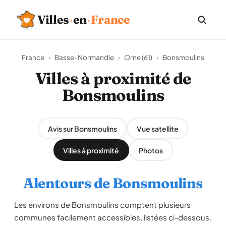
Villes
·
en
·
France
France
›
Basse-Normandie
›
Orne (61)
›
Bonsmoulins
Villes à proximité de
Bonsmoulins
Avis sur Bonsmoulins
Vue satellite
Villes à proximité
Photos
Alentours de Bonsmoulins
Les environs de Bonsmoulins comptent plusieurs
communes facilement accessibles, listées ci-dessous.