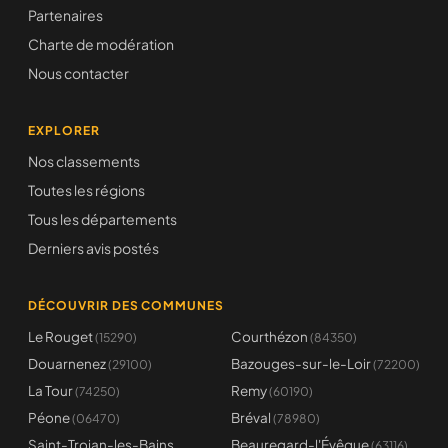
Partenaires
Charte de modération
Nous contacter
EXPLORER
Nos classements
Toutes les régions
Tous les départements
Derniers avis postés
DÉCOUVRIR DES COMMUNES
Le Rouget
Courthézon
(15290)
(84350)
Douarnenez
Bazouges-sur-le-Loir
(29100)
(72200)
La Tour
Remy
(74250)
(60190)
Péone
Bréval
(06470)
(78980)
Saint-Trojan-les-Bains
Beauregard-l'Évêque
(63116)