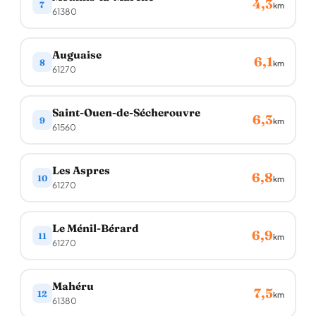
4,3
7
km
61380
Auguaise
6,1
8
km
61270
Saint-Ouen-de-Sécherouvre
6,3
9
km
61560
Les Aspres
6,8
10
km
61270
Le Ménil-Bérard
6,9
11
km
61270
Mahéru
7,5
12
km
61380