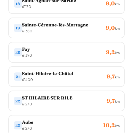
Saint-Agnan-sur-Sarthe
9,0
18
km
61170
Sainte-Céronne-lès-Mortagne
9,0
19
km
61380
Fay
9,2
20
km
61390
Saint-Hilaire-le-Châtel
9,7
21
km
61400
ST HILAIRE SUR RILE
9,7
22
km
61270
Aube
10,2
23
km
61270