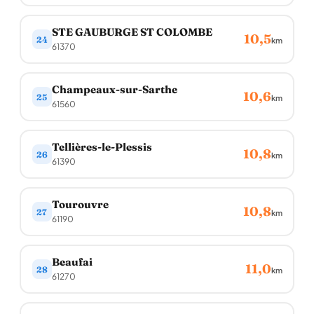
STE GAUBURGE ST COLOMBE
10,5
24
km
61370
Champeaux-sur-Sarthe
10,6
25
km
61560
Tellières-le-Plessis
10,8
26
km
61390
Tourouvre
10,8
27
km
61190
Beaufai
11,0
28
km
61270