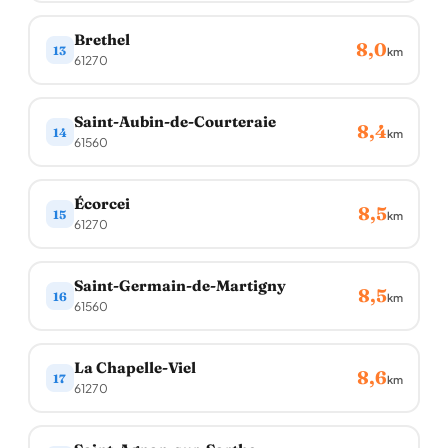
Brethel
8,0
13
km
61270
Saint-Aubin-de-Courteraie
8,4
14
km
61560
Écorcei
8,5
15
km
61270
Saint-Germain-de-Martigny
8,5
16
km
61560
La Chapelle-Viel
8,6
17
km
61270