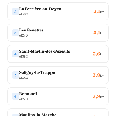
La Ferrière-au-Doyen
3,1
2
km
61380
Les Genettes
3,1
3
km
61270
Saint-Martin-des-Pézerits
3,6
4
km
61380
Soligny-la-Trappe
3,8
5
km
61380
Bonnefoi
3,9
6
km
61270
Moulins-la-Marche