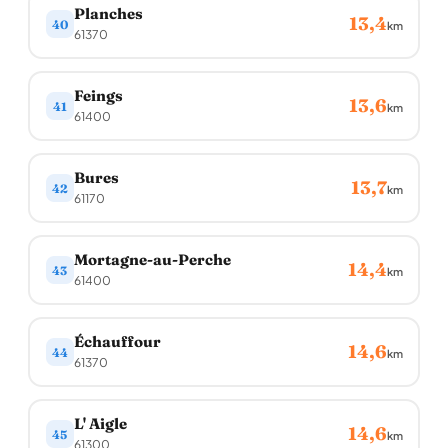
Planches
13,4
40
km
61370
Feings
13,6
41
km
61400
Bures
13,7
42
km
61170
Mortagne-au-Perche
14,4
43
km
61400
Échauffour
14,6
44
km
61370
L' Aigle
14,6
45
km
61300