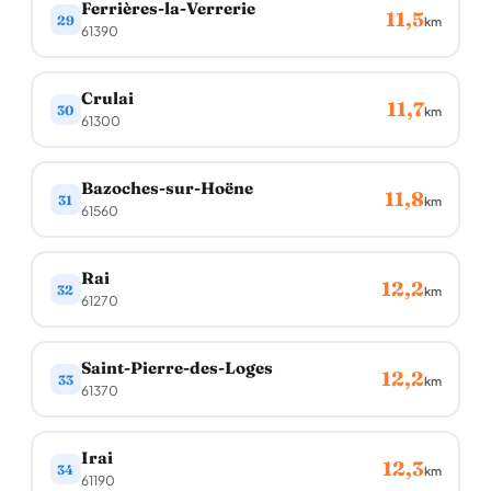
Ferrières-la-Verrerie
11,5
29
km
61390
Crulai
11,7
30
km
61300
Bazoches-sur-Hoëne
11,8
31
km
61560
Rai
12,2
32
km
61270
Saint-Pierre-des-Loges
12,2
33
km
61370
Irai
12,3
34
km
61190