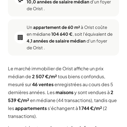
10,0 années de salaire médian
d'un foyer
de Orist .
Un
appartement de 60 m²
à Orist coûte
en médiane
104 640 €
, soit l'équivalent de
🏢
4,1 années de salaire médian
d'un foyer
de Orist .
Le marché immobilier de Orist affiche un prix
médian de
2 507 €/m²
tous biens confondus,
mesuré sur
46 ventes
enregistrées au cours des 5
dernières années. Les
maisons
y sont vendues à
2
539 €/m²
en médiane (44 transactions), tandis que
les
appartements
s'échangent à
1 744 €/m²
(2
transactions).