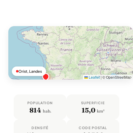
Orist, Landes
Leaflet
|
© OpenStreetMap
POPULATION
SUPERFICIE
814
15,0
hab.
km²
DENSITÉ
CODE POSTAL