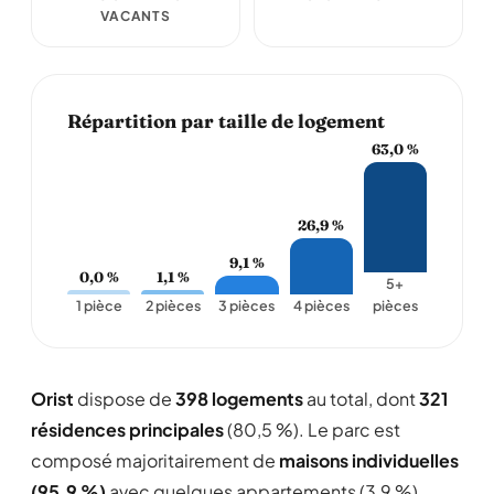
VACANTS
Répartition par taille de logement
63,0 %
26,9 %
9,1 %
0,0 %
1,1 %
5+
1 pièce
2 pièces
3 pièces
4 pièces
pièces
Orist
dispose de
398 logements
au total, dont
321
résidences principales
(80,5 %). Le parc est
composé majoritairement de
maisons individuelles
(95,9 %)
avec quelques appartements (3,9 %).