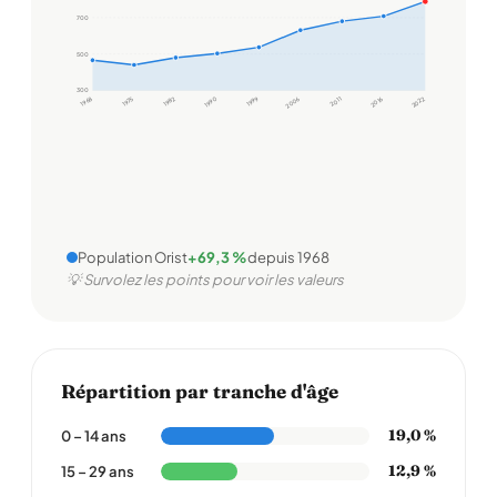
700
500
300
1968
1975
1982
1990
1999
2006
2011
2016
2022
Population Orist
+69,3 %
depuis 1968
💡 Survolez les points pour voir les valeurs
Répartition par tranche d'âge
19,0 %
0 – 14 ans
12,9 %
15 – 29 ans