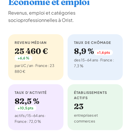
Économie et emploi
Revenus, emploi et catégories
socioprofessionnelles à Orist.
REVENU MÉDIAN
TAUX DE CHÔMAGE
25 460 €
8,9 %
+1,6 pts
+6,6 %
des 15-64 ans · France :
par UC / an · France : 23
7,3 %
880 €
TAUX D'ACTIVITÉ
ÉTABLISSEMENTS
ACTIFS
82,5 %
23
+10,5 pts
entreprises et
actifs / 15-64 ans ·
commerces
France : 72,0 %