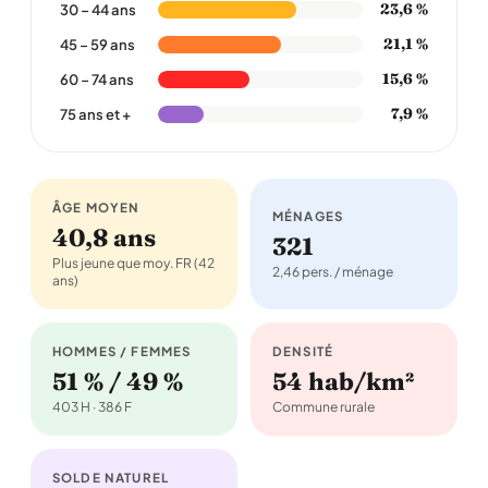
23,6 %
30 – 44 ans
21,1 %
45 – 59 ans
15,6 %
60 – 74 ans
7,9 %
75 ans et +
ÂGE MOYEN
MÉNAGES
40,8 ans
321
Plus jeune que moy. FR (42
2,46 pers. / ménage
ans)
HOMMES / FEMMES
DENSITÉ
51 % / 49 %
54 hab/km²
403 H · 386 F
Commune rurale
SOLDE NATUREL