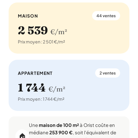
MAISON
44 ventes
2 539
€/m²
Prix moyen : 2 501 €/m²
APPARTEMENT
2 ventes
1 744
€/m²
Prix moyen : 1 744 €/m²
Une
maison de 100 m²
à Orist coûte en
médiane
253 900 €
, soit l'équivalent de
🏠