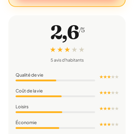
2,6
/5
★ ★ ★
★
★
5 avis d'habitants
Qualité de vie
★ ★ ★
★
★
Coût de la vie
★ ★ ★
★
★
Loisirs
★ ★ ★
★
★
Économie
★ ★ ★
★
★