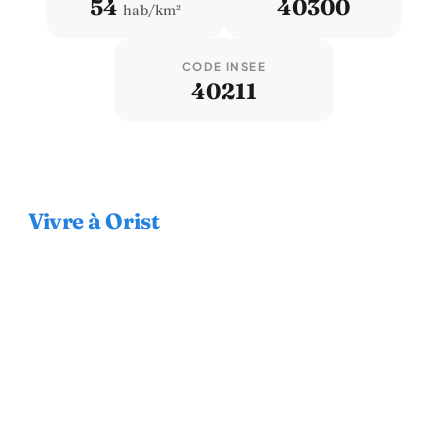
54
40300
hab/km²
CODE INSEE
40211
Vivre à Orist