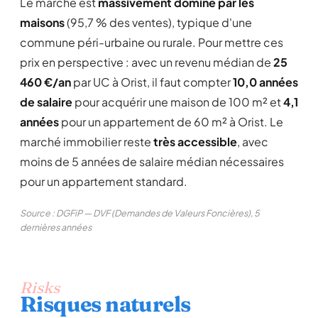
Le marché est
massivement dominé par les
maisons
(95,7 % des ventes), typique d'une
commune péri-urbaine ou rurale. Pour mettre ces
prix en perspective : avec un revenu médian de
25
460 €/an
par UC à Orist, il faut compter
10,0 années
de salaire
pour acquérir une maison de 100 m² et
4,1
années
pour un appartement de 60 m² à Orist. Le
marché immobilier reste
très accessible
, avec
moins de 5 années de salaire médian nécessaires
pour un appartement standard.
Source : DGFiP — DVF (Demandes de Valeurs Foncières), 5
dernières années
Risks
Risques naturels