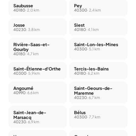
Saubusse
Pey
40180
· 2,0 km
40300
· 2,4 km
Josse
Siest
40230
· 3,8 km
40180
· 4,1 km
Rivière-Saas-et-
Saint-Lon-les-Mines
Gourby
40300
· 5,1 km
40180
· 4,7 km
Saint-Étienne-d'Orthe
Tercis-les-Bains
40300
· 5,9 km
40180
· 6,2 km
Angoumé
Saint-Geours-de-
40990
· 6,6 km
Maremne
40230
· 6,7 km
Saint-Jean-de-
Bélus
Marsacq
40300
· 7,7 km
40230
· 6,9 km