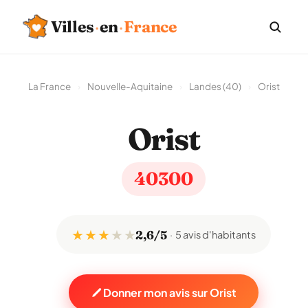
Villes
·
en
·
France
La France
›
Nouvelle-Aquitaine
›
Landes (40)
›
Orist
Orist
40300
★ ★ ★
★
★
2,6/5
5 avis d'habitants
Donner mon avis sur Orist