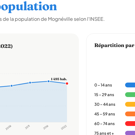
opulation
 de la population de Mognéville selon l'INSEE.
Répartition par
2022)
1 495 hab.
0 – 14 ans
15 – 29 ans
30 – 44 ans
45 – 59 ans
60 – 74 ans
2006
2011
2016
2022
75 ans et +