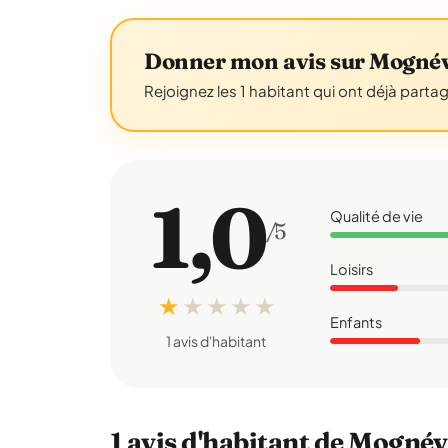
Donner mon avis sur Mognév
Rejoignez les 1 habitant qui ont déjà parta
1,0
Qualité de vie
/5
Loisirs
★
★
★
★
★
Enfants
1 avis d'habitant
1 avis d'habitant de Mognév