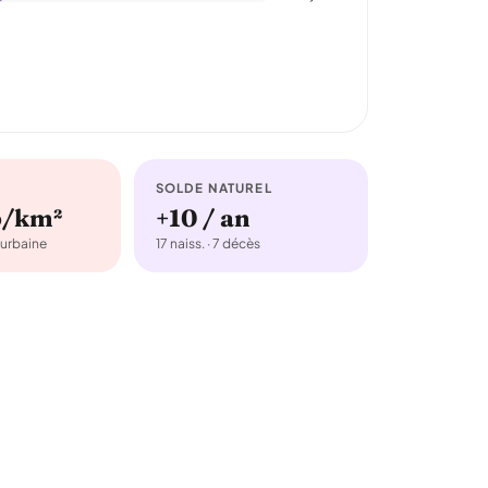
SOLDE NATUREL
b/km²
+10 / an
urbaine
17 naiss. · 7 décès
.
9