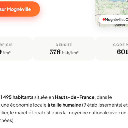
sur Mognéville
Mognéville, O
RFICIE
DENSITÉ
CODE 
9
378
60
km²
hab/km²
e
1 495 habitants
située en
Hauts-de-France
, dans le
e une économie locale
à taille humaine
(9 établissements) et
lier, le marché local est dans la moyenne nationale avec un
nnées).