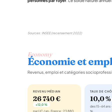
personnes par foyer
. Le solde naturel annue
Sources : INSEE (recensement 2022)
Economy
Économie et empl
Revenus, emploi et catégories socioprofessi
REVENU MÉDIAN
TAUX DE CH
26 740 €
10,0 %
+12,0 %
des 15-64 ans ·
par UC / an · France : 23 880
%