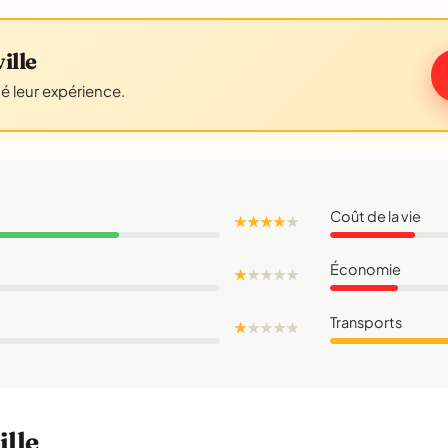
ille
gé leur expérience.
Coût de la vie
★ ★ ★ ★
★
Économie
★
★
★
★
★
Transports
★
★
★
★
★
ille