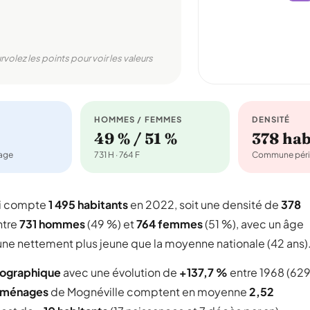
rvolez les points pour voir les valeurs
HOMMES / FEMMES
DENSITÉ
49 % / 51 %
378 ha
nage
731 H · 764 F
Commune péri
ui compte
1 495 habitants
en 2022, soit une densité de
378
ntre
731 hommes
(49 %) et
764 femmes
(51 %), avec un âge
une nettement plus jeune que la moyenne nationale (42 ans)
mographique
avec une évolution de
+137,7 %
entre 1968 (62
 ménages
de Mognéville comptent en moyenne
2,52