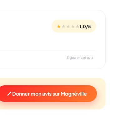
★
★
★
★
★
1,0/5
Signaler cet avis
Donner mon avis sur Mognéville