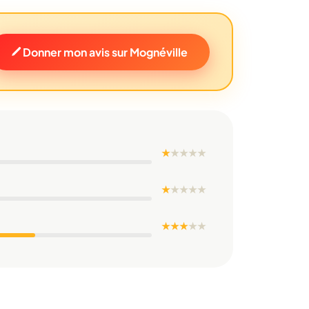
Donner mon avis sur Mognéville
★
★
★
★
★
★
★
★
★
★
★ ★ ★
★
★