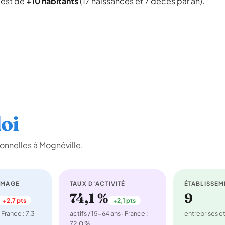
l est de
+10 habitants
(17 naissances et 7 décès par an).
oi
onnelles à Mognéville.
ÔMAGE
TAUX D'ACTIVITÉ
ÉTABLISSEM
74,1 %
9
+2,7 pts
+2,1 pts
 France : 7,3
actifs / 15-64 ans · France :
entreprises 
72,0 %