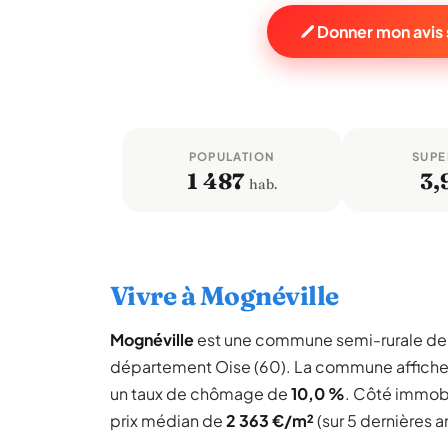
Donner mon avis 
POPULATION
SUPE
1 487
3,
hab.
Vivre à Mognéville
Mognéville
est une commune semi-rurale d
département Oise (60). La commune affich
un taux de chômage de
10,0 %
. Côté immobi
prix médian de
2 363 €/m²
(sur 5 dernières a