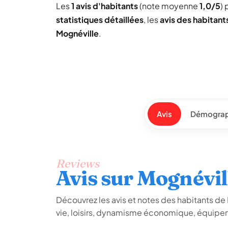
Les
1 avis d'habitants
(note moyenne
1,0/5
) 
statistiques détaillées
, les
avis des habitant
Mognéville
.
Avis
Démograp
Reviews
Avis sur Mognévil
Découvrez les avis et notes des habitants de M
vie, loisirs, dynamisme économique, équipem