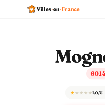
Villes
·
en
·
France
Mogné
601
★
★
★
★
★
1,0/5