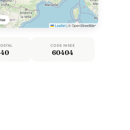
ise
Leaflet
|
© OpenStreetMap
POSTAL
CODE INSEE
140
60404