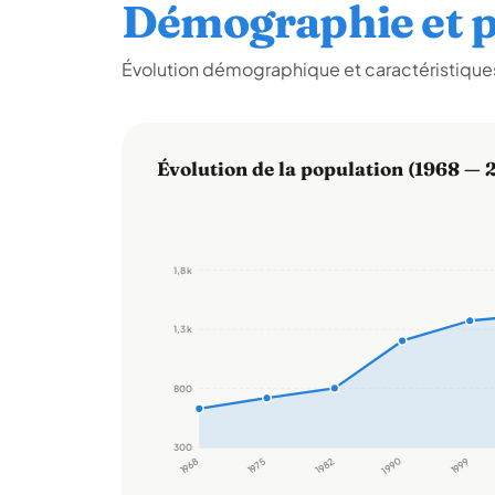
Démographie et p
Évolution démographique et caractéristiques
Évolution de la population (1968 — 
1,8 k
1,3 k
800
300
1968
1975
1982
1990
1999