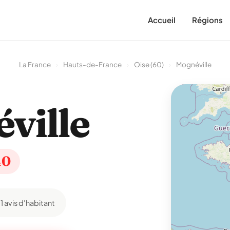
Accueil
Régions
La France
›
Hauts-de-France
›
Oise (60)
›
Mognéville
ville
40
1 avis d'habitant