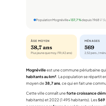
Population Mognéville
+137,7 %
depuis 1968
💡 Su
ÂGE MOYEN
MÉNAGES
38,7 ans
569
Plus jeune que moy. FR (42 ans)
2,52 pers. / mé
Mognéville
est une commune périurbaine q
habitants au km²
. La population se répartit e
moyen de
38,7 ans
, ce qui en fait une comm
Cette ville connaît une
forte croissance dé
habitants) et 2022 (1 495 habitants). Les
569