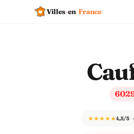
Villes
·
en
·
France
Cauf
602
★ ★ ★ ★ ★
4,5/5