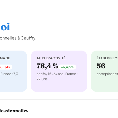
oi
onnelles à Cauffry.
ÔMAGE
TAUX D'ACTIVITÉ
ÉTABLISSEM
78,4 %
56
2,5 pts
+6,4 pts
 France : 7,3
actifs / 15-64 ans · France :
entreprises 
72,0 %
fessionnelles