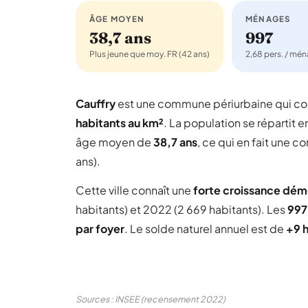
ÂGE MOYEN
MÉNAGES
38,7 ans
997
Plus jeune que moy. FR (42 ans)
2,68 pers. / mé
Cauffry
est une commune périurbaine qui 
habitants au km²
. La population se répartit e
âge moyen de
38,7 ans
, ce qui en fait une
ans).
Cette ville connaît une
forte croissance dé
habitants) et 2022 (2 669 habitants). Les
997
par foyer
. Le solde naturel annuel est de
+9 
Sources : INSEE (recensement 2022)