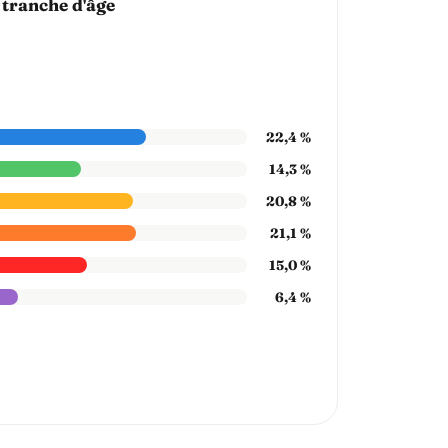
 tranche d'âge
22,4 %
14,3 %
20,8 %
21,1 %
15,0 %
6,4 %