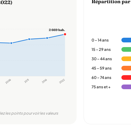
Répartition par
2022)
2 669 hab.
0 – 14 ans
15 – 29 ans
30 – 44 ans
45 – 59 ans
60 – 74 ans
2006
2011
2016
2022
75 ans et +
lez les points pour voir les valeurs