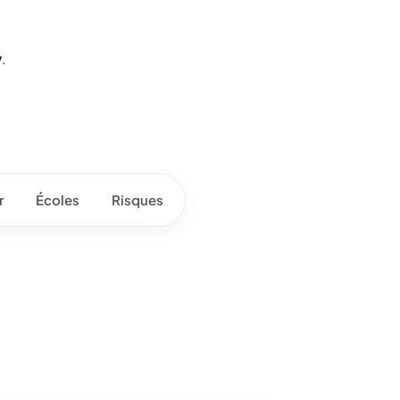
y
.
r
Écoles
Risques