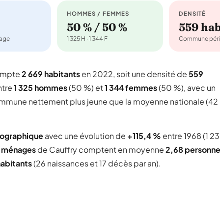
HOMMES / FEMMES
DENSITÉ
50 % / 50 %
559 ha
nage
1 325 H · 1 344 F
Commune péri
compte
2 669 habitants
en 2022, soit une densité de
559
ntre
1 325 hommes
(50 %) et
1 344 femmes
(50 %), avec un
 commune nettement plus jeune que la moyenne nationale (42
mographique
avec une évolution de
+115,4 %
entre 1968 (1 2
 ménages
de Cauffry comptent en moyenne
2,68 personn
habitants
(26 naissances et 17 décès par an).