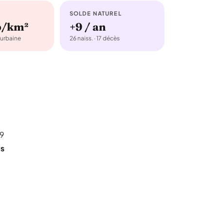
SOLDE NATUREL
b/km²
+9 / an
urbaine
26 naiss. · 17 décès
39
es