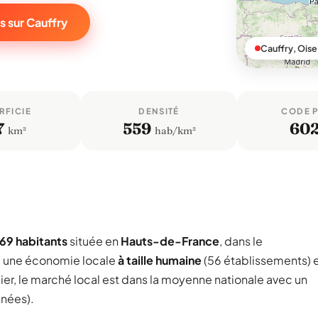
s sur Cauffry
Cauffry, Oise
RFICIE
DENSITÉ
CODE 
7
559
60
km²
hab/km²
69 habitants
située en
Hauts-de-France
, dans le
e une économie locale
à taille humaine
(56 établissements) 
ier, le marché local est dans la moyenne nationale avec un
nnées).