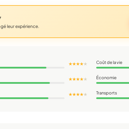
y
agé leur expérience.
Coût de la vie
★ ★ ★ ★
★
Économie
★ ★ ★ ★
★
Transports
★ ★ ★ ★
★