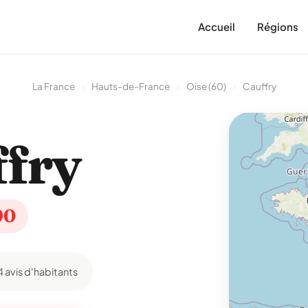
Accueil
Régions
La France
›
Hauts-de-France
›
Oise (60)
›
Cauffry
fry
90
4 avis d'habitants