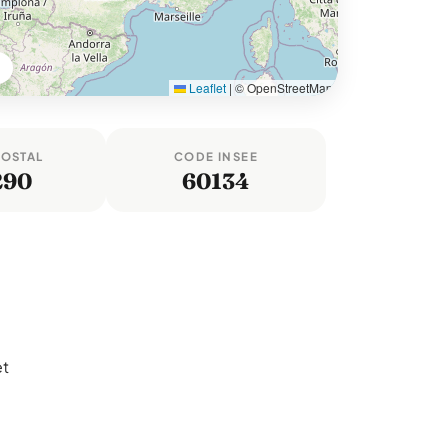
Leaflet
|
© OpenStreetMap
POSTAL
CODE INSEE
290
60134
et