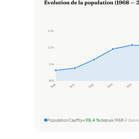
Évolution de la population (1968 — 
2,9 k
2,2 k
1,5 k
800
1968
1975
1982
1990
1999
Population Cauffry
+115,4 %
depuis 1968
💡 Survo