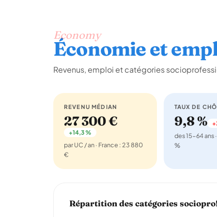
Economy
Économie et empl
Revenus, emploi et catégories socioprofessi
REVENU MÉDIAN
TAUX DE CH
27 300 €
9,8 %
+
+14,3 %
des 15-64 ans ·
par UC / an · France : 23 880
%
€
Répartition des catégories sociopro