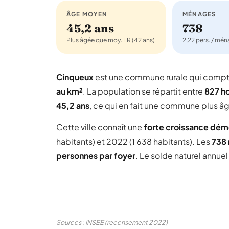
ÂGE MOYEN
MÉNAGES
45,2 ans
738
Plus âgée que moy. FR (42 ans)
2,22 pers. / mé
Cinqueux
est une commune rurale qui comp
au km²
. La population se répartit entre
827 
45,2 ans
, ce qui en fait une commune plus â
Cette ville connaît une
forte croissance dé
habitants) et 2022 (1 638 habitants). Les
738
personnes par foyer
. Le solde naturel annue
Sources : INSEE (recensement 2022)