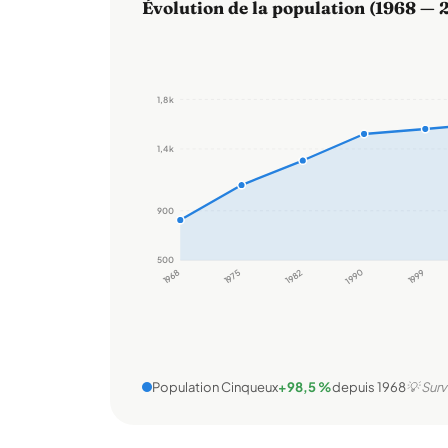
Évolution de la population (1968 — 
1,8 k
1,4 k
900
500
1968
1975
1982
1990
1999
Population Cinqueux
+98,5 %
depuis 1968
💡 Surv