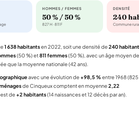
HOMMES / FEMMES
DENSITÉ
50 % / 50 %
240 ha
nage
827 H · 811 F
Commune rura
te
1 638 habitants
en 2022, soit une densité de
240 habitan
hommes
(50 %) et
811 femmes
(50 %), avec un âge moyen d
gée que la moyenne nationale (42 ans).
mographique
avec une évolution de
+98,5 %
entre 1968 (825
 ménages
de Cinqueux comptent en moyenne
2,22
l est de
+2 habitants
(14 naissances et 12 décès par an).