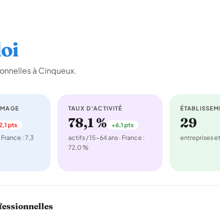
oi
onnelles à Cinqueux.
ÔMAGE
TAUX D'ACTIVITÉ
ÉTABLISSEM
78,1 %
29
2,1 pts
+6,1 pts
 France : 7,3
actifs / 15-64 ans · France :
entreprises 
72,0 %
fessionnelles