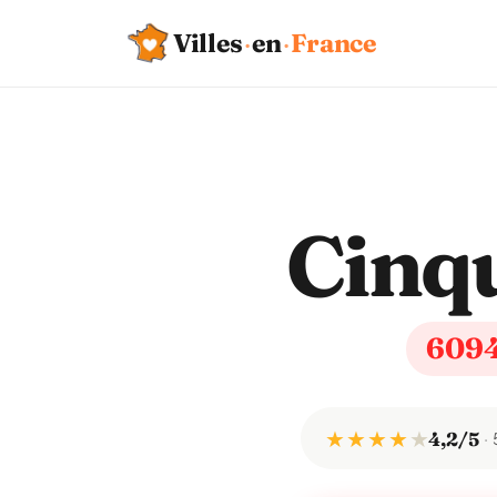
Villes
·
en
·
France
Cinq
609
★ ★ ★ ★
★
4,2/5