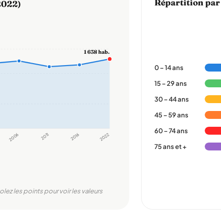
Répartition par
2022)
1 638 hab.
0 – 14 ans
15 – 29 ans
30 – 44 ans
45 – 59 ans
60 – 74 ans
2006
2011
2016
2022
75 ans et +
olez les points pour voir les valeurs