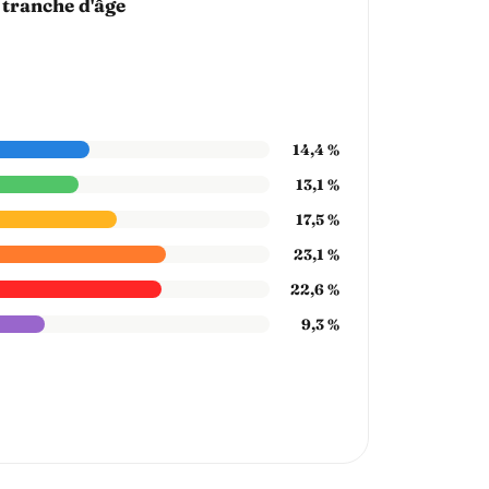
 tranche d'âge
14,4 %
13,1 %
17,5 %
23,1 %
22,6 %
9,3 %