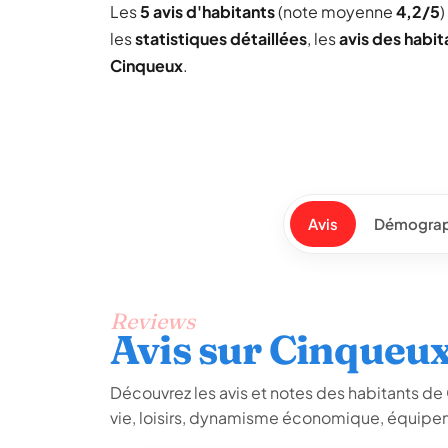
Les
5 avis d'habitants
(note moyenne
4,2/5
)
les
statistiques détaillées
, les
avis des habit
Cinqueux
.
Avis
Démograp
Reviews
Avis sur Cinqueu
Découvrez les avis et notes des habitants de C
vie, loisirs, dynamisme économique, équipem