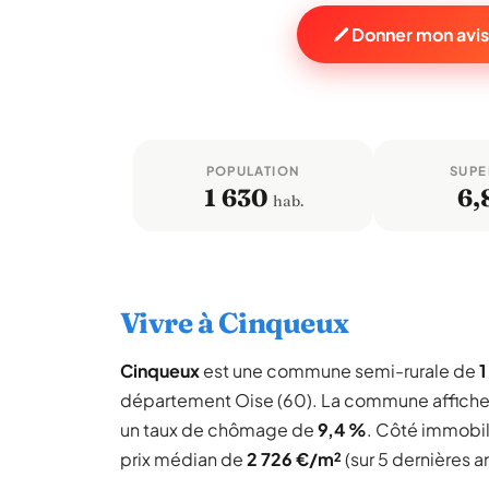
Donner mon avis
POPULATION
SUPE
1 630
6,
hab.
Vivre à Cinqueux
Cinqueux
est une commune semi-rurale de
1
département Oise (60). La commune affich
un taux de chômage de
9,4 %
. Côté immobil
prix médian de
2 726 €/m²
(sur 5 dernières a