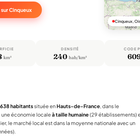
 sur Cinqueux
Cinqueux, Oi
RFICIE
DENSITÉ
CODE 
8
240
60
km²
hab/km²
 638 habitants
située en
Hauts-de-France
, dans le
e une économie locale
à taille humaine
(29 établissements) 
ier, le marché local est dans la moyenne nationale avec un
nnées).