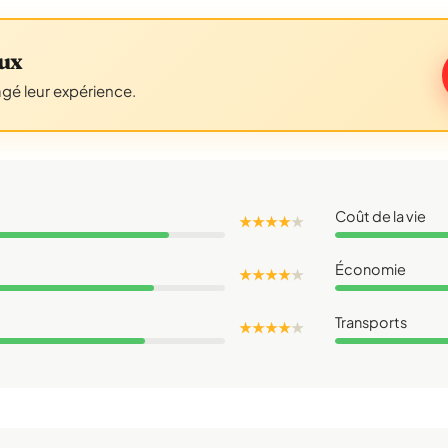
ux
agé leur expérience.
Coût de la vie
★ ★ ★ ★
★
Économie
★ ★ ★ ★
★
Transports
★ ★ ★ ★
★