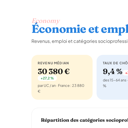
Economy
Économie et empl
Revenus, emploi et catégories socioprofessi
REVENU MÉDIAN
TAUX DE CH
30 380 €
9,4 %
+
+27,2 %
des 15-64 ans ·
par UC / an · France : 23 880
%
€
Répartition des catégories sociopro