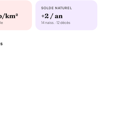
SOLDE NATUREL
b/km²
+2 / an
le
14 naiss. · 12 décès
ts
e