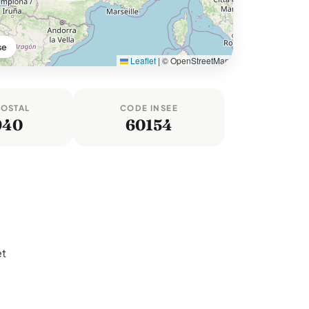
se
Leaflet
|
© OpenStreetMap
POSTAL
CODE INSEE
940
60154
et