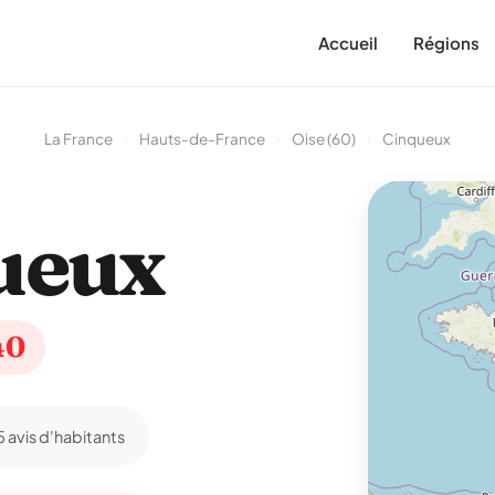
Accueil
Régions
La France
›
Hauts-de-France
›
Oise (60)
›
Cinqueux
ueux
40
5 avis d'habitants