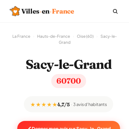
Villes
·
en
·
France
La France
›
Hauts-de-France
›
Oise (60)
›
Sacy-le-
Grand
Sacy-le-Grand
60700
★ ★ ★ ★ ★
4,7/5
3 avis d'habitants
Donner mon avis sur Sacy-le-Grand