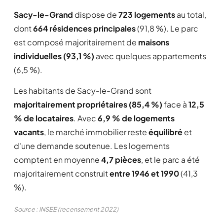
Sacy-le-Grand
dispose de
723 logements
au total,
dont
664 résidences principales
(91,8 %). Le parc
est composé majoritairement de
maisons
individuelles (93,1 %)
avec quelques appartements
(6,5 %).
Les habitants de Sacy-le-Grand sont
majoritairement propriétaires (85,4 %)
face à
12,5
% de locataires
. Avec
6,9 % de logements
vacants
, le marché immobilier reste
équilibré
et
d'une demande soutenue. Les logements
comptent en moyenne
4,7 pièces
, et le parc a été
majoritairement construit
entre 1946 et 1990
(41,3
%).
Source : INSEE (recensement 2022)