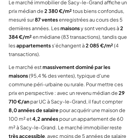
Le marché immobilier de Sacy-le-Grand affiche un
prix médian de
2 380 €/m²
tous biens confondus,
mesuré sur
87 ventes
enregistrées au cours des 5
dernières années. Les
maisons
y sont vendues à
2
384 €/m²
en médiane (83 transactions), tandis que
les
appartements
s'échangent à
2 085 €/m²
(4
transactions).
Le marché est
massivement dominé par les
maisons
(95,4 % des ventes), typique d'une
commune péri-urbaine ou rurale. Pour mettre ces
prix en perspective : avec un revenu médian de
29
710 €/an
par UC à Sacy-le-Grand, il faut compter
8,0 années de salaire
pour acquérir une maison de
100 m² et
4,2 années
pour un appartement de 60
m² à Sacy-le-Grand. Le marché immobilier reste
très accessible
, avec moins de 5 années de salaire