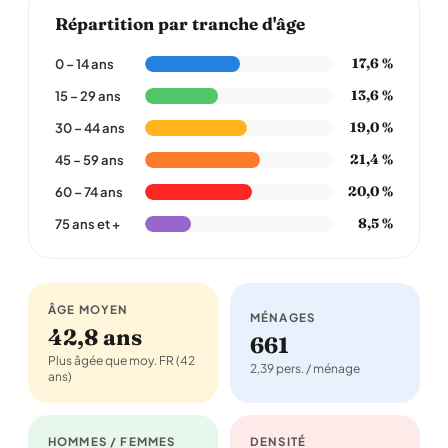
Répartition par tranche d'âge
17,6 %
0 – 14 ans
13,6 %
15 – 29 ans
19,0 %
30 – 44 ans
21,4 %
45 – 59 ans
20,0 %
60 – 74 ans
8,5 %
75 ans et +
ÂGE MOYEN
MÉNAGES
42,8 ans
661
Plus âgée que moy. FR (42
2,39 pers. / ménage
ans)
HOMMES / FEMMES
DENSITÉ