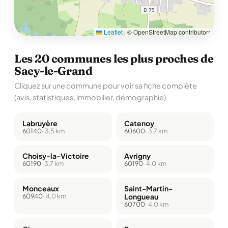
Leaflet
|
© OpenStreetMap contributors
Les 20 communes les plus proches de
Sacy-le-Grand
Cliquez sur une commune pour voir sa fiche complète
(avis, statistiques, immobilier, démographie).
Labruyère
Catenoy
60140
· 3,5 km
60600
· 3,7 km
Choisy-la-Victoire
Avrigny
60190
· 3,7 km
60190
· 4,0 km
Monceaux
Saint-Martin-
60940
· 4,0 km
Longueau
60700
· 4,0 km