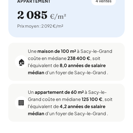
APPARTEMENT
4 ventes
2 085
€/m²
Prix moyen : 2 092 €/m²
Une
maison de 100 m²
à Sacy-le-Grand
coûte en médiane
238 400 €
, soit
🏠
l'équivalent de
8,0 années de salaire
médian
d'un foyer de Sacy-le-Grand .
Un
appartement de 60 m²
à Sacy-le-
Grand coûte en médiane
125 100 €
, soit
🏢
l'équivalent de
4,2 années de salaire
médian
d'un foyer de Sacy-le-Grand .