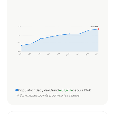
1,7 k
1 578 hab.
1,3 k
1,0 k
600
1968
1975
1982
1990
1999
2006
2011
2016
2022
Population Sacy-le-Grand
+81,6 %
depuis 1968
💡 Survolez les points pour voir les valeurs