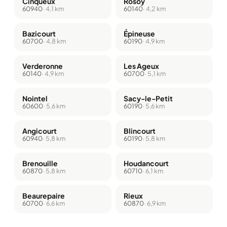
Cinqueux
Rosoy
60940
· 4,1 km
60140
· 4,2 km
Bazicourt
Épineuse
60700
· 4,8 km
60190
· 4,9 km
Verderonne
Les Ageux
60140
· 4,9 km
60700
· 5,1 km
Nointel
Sacy-le-Petit
60600
· 5,6 km
60190
· 5,6 km
Angicourt
Blincourt
60940
· 5,8 km
60190
· 5,8 km
Brenouille
Houdancourt
60870
· 5,8 km
60710
· 6,1 km
Beaurepaire
Rieux
60700
· 6,6 km
60870
· 6,9 km