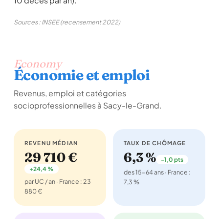
10 décès par an).
Sources : INSEE (recensement 2022)
Economy
Économie et emploi
Revenus, emploi et catégories
socioprofessionnelles à Sacy-le-Grand.
REVENU MÉDIAN
TAUX DE CHÔMAGE
29 710 €
6,3 %
-1,0 pts
+24,4 %
des 15-64 ans · France :
par UC / an · France : 23
7,3 %
880 €