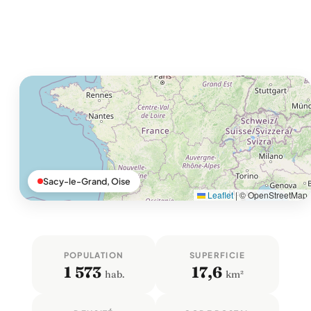
Sacy-le-Grand, Oise
Leaflet
|
© OpenStreetMap
POPULATION
SUPERFICIE
1 573
17,6
hab.
km²