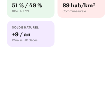
51 % / 49 %
89 hab/km²
806 H · 772 F
Commune rurale
SOLDE NATUREL
+9 / an
19 naiss. · 10 décès