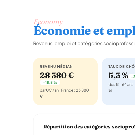
Economy
Économie et empl
Revenus, emploi et catégories socioprofessi
REVENU MÉDIAN
TAUX DE CH
28 380 €
5,3 %
-2
+18,8 %
des 15-64 ans ·
par UC / an · France : 23 880
%
€
Répartition des catégories sociopro