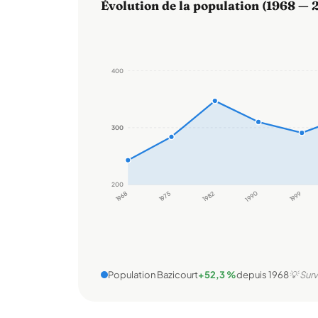
Évolution de la population (1968 — 
400
300
300
200
1968
1975
1982
1990
1999
Population Bazicourt
+52,3 %
depuis 1968
💡 Surv