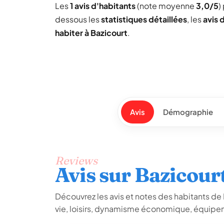
Les
1 avis d'habitants
(note moyenne
3,0/5
)
dessous les
statistiques détaillées
, les
avis 
habiter à Bazicourt
.
Avis
Démographie
Reviews
Avis sur Bazicour
Découvrez les avis et notes des habitants de Ba
vie, loisirs, dynamisme économique, équipem