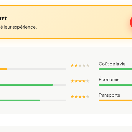
urt
gé leur expérience.
Coût de la vie
★ ★
★
★
★
Économie
★ ★ ★ ★
★
Transports
★ ★ ★ ★
★