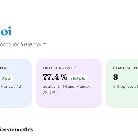
oi
onnelles à Bazicourt.
ÔMAGE
TAUX D'ACTIVITÉ
ÉTABLISSEM
77,4 %
8
,0 pts
+5,4 pts
 France : 7,3
actifs / 15-64 ans · France :
entreprises 
72,0 %
fessionnelles