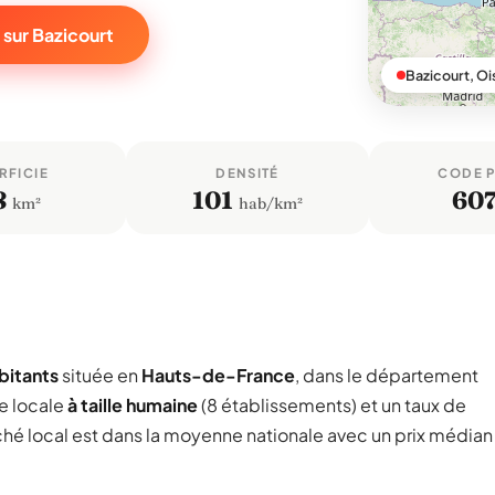
 sur Bazicourt
Bazicourt, Oi
RFICIE
DENSITÉ
CODE 
8
101
60
km²
hab/km²
bitants
située en
Hauts-de-France
, dans le département
e locale
à taille humaine
(8 établissements) et un taux de
ché local est dans la moyenne nationale avec un prix médian