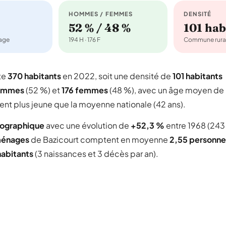
HOMMES / FEMMES
DENSITÉ
52 % / 48 %
101 ha
nage
194 H · 176 F
Commune rura
te
370 habitants
en 2022, soit une densité de
101 habitants
ommes
(52 %) et
176 femmes
(48 %), avec un âge moyen de
nt plus jeune que la moyenne nationale (42 ans).
mographique
avec une évolution de
+52,3 %
entre 1968 (243
ménages
de Bazicourt comptent en moyenne
2,55 personne
habitants
(3 naissances et 3 décès par an).