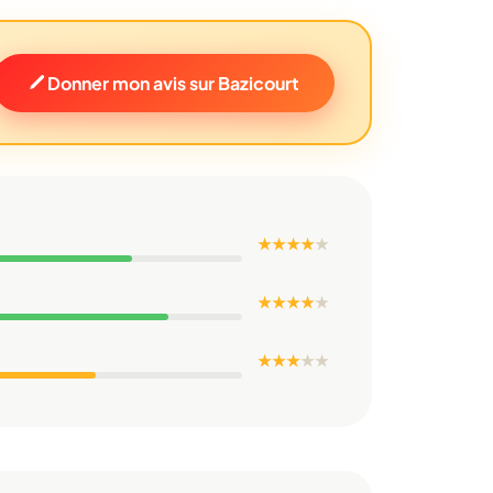
Donner mon avis sur Bazicourt
★ ★ ★ ★
★
★ ★ ★ ★
★
★ ★ ★
★
★