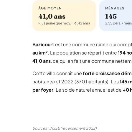
ÂGE MOYEN
MÉNAGES
41,0 ans
145
Plus jeune que moy. FR (42 ans)
2,55 pers. / mé
Bazicourt
est une commune rurale qui comp
au km²
. La population se répartit entre
194 h
41,0 ans
, ce qui en fait une commune netteme
Cette ville connaît une
forte croissance dé
habitants) et 2022 (370 habitants). Les
145 
par foyer
. Le solde naturel annuel est de
+0 
Sources : INSEE (recensement 2022)