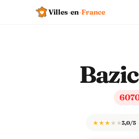
Villes
·
en
·
France
Bazic
607
★ ★ ★
★
★
3,0/5