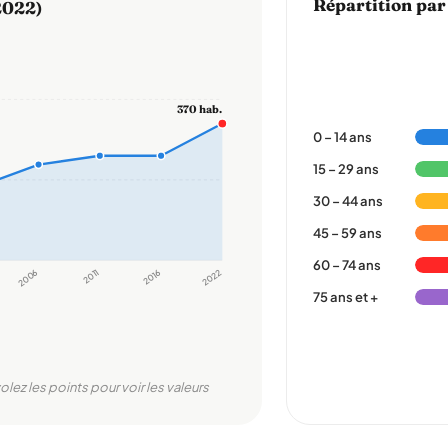
Répartition par
2022)
370 hab.
0 – 14 ans
15 – 29 ans
30 – 44 ans
45 – 59 ans
60 – 74 ans
2006
2011
2016
2022
75 ans et +
olez les points pour voir les valeurs