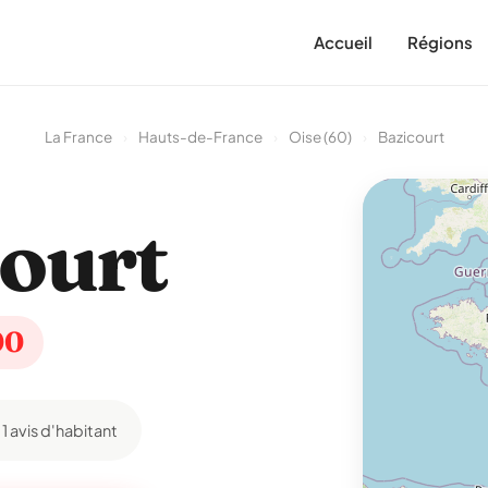
Accueil
Régions
La France
›
Hauts-de-France
›
Oise (60)
›
Bazicourt
ourt
00
1 avis d'habitant