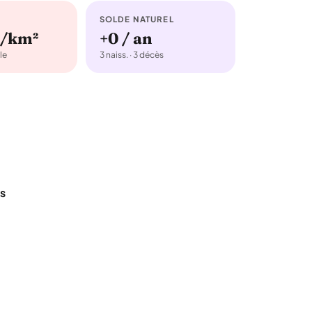
SOLDE NATUREL
b/km²
+0 / an
le
3 naiss. · 3 décès
s