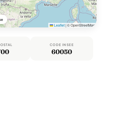
se
Leaflet
|
© OpenStreetMap
POSTAL
CODE INSEE
700
60050