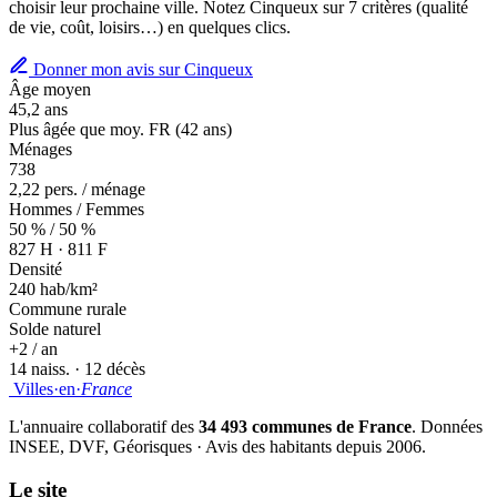
choisir leur prochaine ville. Notez Cinqueux sur 7 critères (qualité
de vie, coût, loisirs…) en quelques clics.
Donner mon avis sur Cinqueux
Âge moyen
45,2 ans
Plus âgée que moy. FR (42 ans)
Ménages
738
2,22 pers. / ménage
Hommes / Femmes
50 % / 50 %
827 H · 811 F
Densité
240 hab/km²
Commune rurale
Solde naturel
+2 / an
14 naiss. · 12 décès
Villes
·
en
·
France
L'annuaire collaboratif des
34 493 communes de France
. Données
INSEE, DVF, Géorisques · Avis des habitants depuis 2006.
Le site