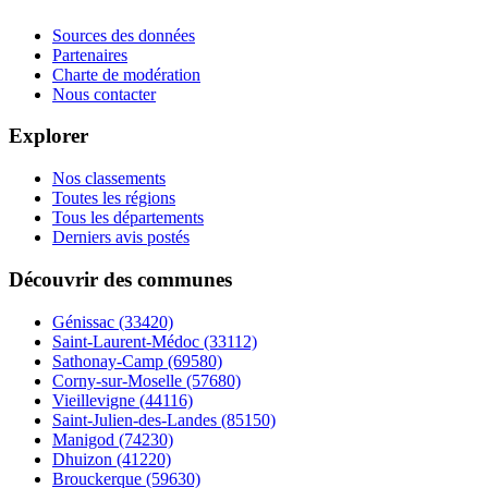
Sources des données
Partenaires
Charte de modération
Nous contacter
Explorer
Nos classements
Toutes les régions
Tous les départements
Derniers avis postés
Découvrir des communes
Génissac
(33420)
Saint-Laurent-Médoc
(33112)
Sathonay-Camp
(69580)
Corny-sur-Moselle
(57680)
Vieillevigne
(44116)
Saint-Julien-des-Landes
(85150)
Manigod
(74230)
Dhuizon
(41220)
Brouckerque
(59630)