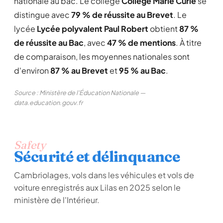
nationale au bac. Le collège
Collège Marie Curie
se
distingue avec
79 % de réussite au Brevet
. Le
lycée
Lycée polyvalent Paul Robert
obtient
87 %
de réussite au Bac
, avec
47 % de mentions
. À titre
de comparaison, les moyennes nationales sont
d'environ
87 % au Brevet
et
95 % au Bac
.
Source : Ministère de l'Éducation Nationale —
data.education.gouv.fr
Safety
Sécurité et délinquance
Cambriolages, vols dans les véhicules et vols de
voiture enregistrés aux Lilas en 2025 selon le
ministère de l'Intérieur.