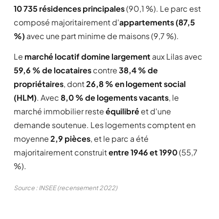
10 735 résidences principales
(90,1 %). Le parc est
composé majoritairement d'
appartements (87,5
%)
avec une part minime de maisons (9,7 %).
Le
marché locatif domine largement
aux Lilas avec
59,6 % de locataires
contre
38,4 % de
propriétaires
, dont
26,8 % en logement social
(HLM)
. Avec
8,0 % de logements vacants
, le
marché immobilier reste
équilibré
et d'une
demande soutenue. Les logements comptent en
moyenne
2,9 pièces
, et le parc a été
majoritairement construit
entre 1946 et 1990
(55,7
%).
Source : INSEE (recensement 2022)