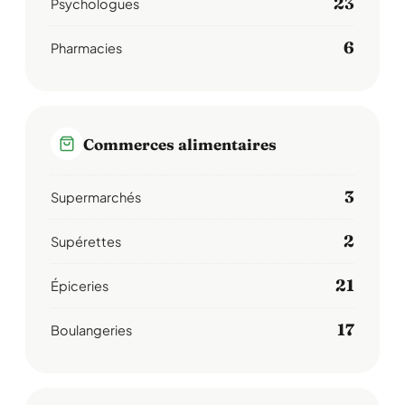
23
Psychologues
6
Pharmacies
Commerces alimentaires
3
Supermarchés
2
Supérettes
21
Épiceries
17
Boulangeries