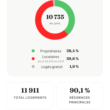
10 735
rés. princ.
38,4 %
Propriétaires
Locataires
59,6 %
dont 26,8 % en HLM
1,9 %
Logés gratuit.
11 911
90,1 %
TOTAL LOGEMENTS
RÉSIDENCES
PRINCIPALES