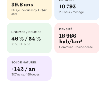
39,8 ans
10 793
Plus jeune que moy. FR (42
2,11 pers. / ménage
ans)
DENSITÉ
HOMMES / FEMMES
18 986
46 % / 54 %
hab/km²
10 681 H · 12 581 F
Commune urbaine dense
SOLDE NATUREL
+142 / an
307 naiss. · 165 décès