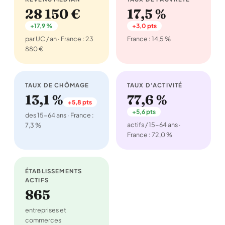
28 150 €
17,5 %
+17,9 %
+3,0 pts
par UC / an · France : 23
France : 14,5 %
880 €
TAUX DE CHÔMAGE
TAUX D'ACTIVITÉ
13,1 %
77,6 %
+5,8 pts
+5,6 pts
des 15-64 ans · France :
actifs / 15-64 ans ·
7,3 %
France : 72,0 %
ÉTABLISSEMENTS
ACTIFS
865
entreprises et
commerces