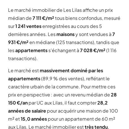
Le marché immobilier de Les Lilas affiche un prix
médian de
7 111 €/m²
tous biens confondus, mesuré
sur
1 241 ventes
enregistrées au cours des 5
dernières années. Les
maisons
y sont vendues à
7
931 €/m²
en médiane (125 transactions), tandis que
les
appartements
s'échangent à
7 028 €/m²
(1 116
transactions).
Le marché est
massivement dominé par les
appartements
(89,9 % des ventes), reflétant le
caractère urbain de la commune. Pour mettre ces
prix en perspective : avec un revenu médian de
28
150 €/an
par UC aux Lilas, il faut compter
28,2
années de salaire
pour acquérir une maison de 100
m² et
15,0 années
pour un appartement de 60 m²
aux Lilas. Le marché immobilier est
très tendu
,