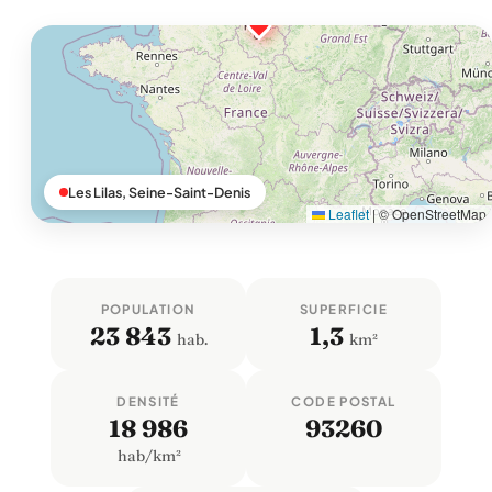
Les Lilas, Seine-Saint-Denis
Leaflet
|
© OpenStreetMap
POPULATION
SUPERFICIE
23 843
1,3
hab.
km²
DENSITÉ
CODE POSTAL
18 986
93260
hab/km²