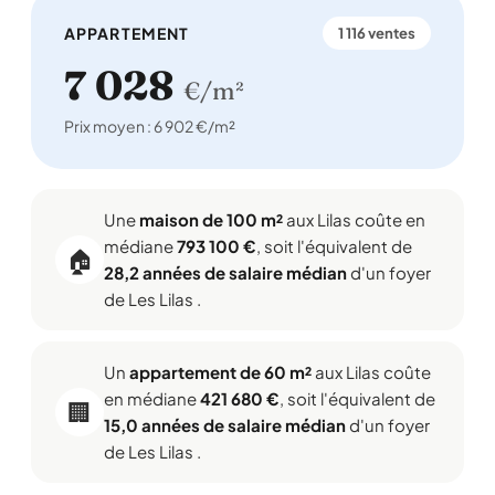
APPARTEMENT
1 116 ventes
7 028
€/m²
Prix moyen : 6 902 €/m²
Une
maison de 100 m²
aux Lilas coûte en
médiane
793 100 €
, soit l'équivalent de
🏠
28,2 années de salaire médian
d'un foyer
de Les Lilas .
Un
appartement de 60 m²
aux Lilas coûte
en médiane
421 680 €
, soit l'équivalent de
🏢
15,0 années de salaire médian
d'un foyer
de Les Lilas .