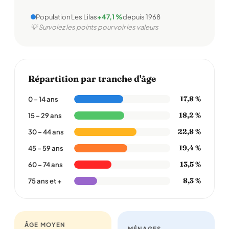
Population Les Lilas
+47,1 %
depuis 1968
💡 Survolez les points pour voir les valeurs
Répartition par tranche d'âge
17,8 %
0 – 14 ans
18,2 %
15 – 29 ans
22,8 %
30 – 44 ans
19,4 %
45 – 59 ans
13,5 %
60 – 74 ans
8,3 %
75 ans et +
ÂGE MOYEN
MÉNAGES