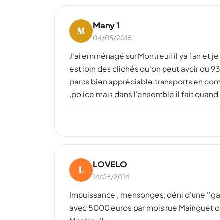
Many 1
M
04/05/2015
J'ai emménagé sur Montreuil il ya 1an et 
est loin des clichés qu'on peut avoir du 9
parcs bien appréciable,transports en comm
,police mais dans l'ensemble il fait quan
LOVELO
L
14/06/2014
Impuissance , mensonges, déni d'une ''gauc
avec 5000 euros par mois rue Mainguet ou