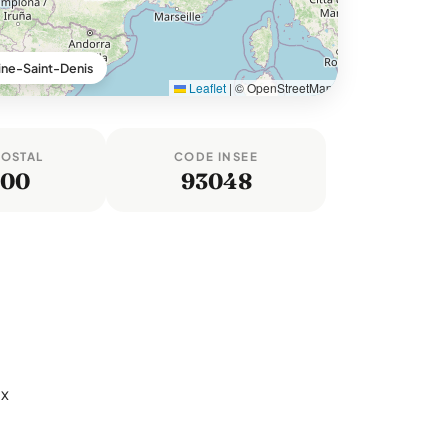
ine-Saint-Denis
Leaflet
|
© OpenStreetMap
POSTAL
CODE INSEE
100
93048
ix