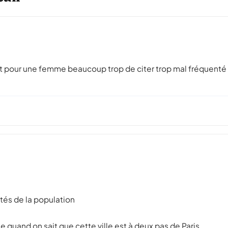
tout pour une femme beaucoup trop de citer trop mal fréquenté l
lités de la population
ue quand on sait que cette ville est à deux pas de Paris