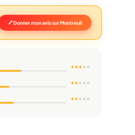
Donner mon avis sur Montreuil
★ ★ ★
★
★
★ ★
★
★
★
★ ★
★
★
★