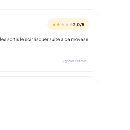
★ ★
★
★
★
2,0/5
es sortis le soir risquer suite a de movese
Signaler cet avis