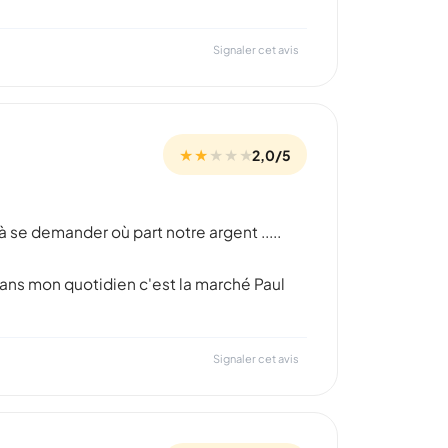
Signaler cet avis
★ ★
★
★
★
2,0/5
t à se demander où part notre argent .....
 dans mon quotidien c'est la marché Paul
Signaler cet avis