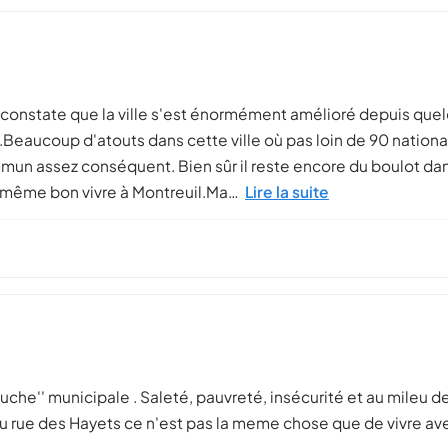
je constate que la ville s'est énormément amélioré depuis qu
3.Beaucoup d'atouts dans cette ville où pas loin de 90 nationa
un assez conséquent. Bien sûr il reste encore du boulot dans 
d même bon vivre à Montreuil.Ma…
Lire la suite
he'' municipale . Saleté, pauvreté, insécurité et au mileu de
 rue des Hayets ce n'est pas la meme chose que de vivre ave