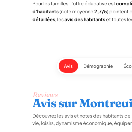
Pour les familles, l'offre éducative est
compl
d'habitants
(note moyenne
2,7/5
) pointent 
détaillées
, les
avis des habitants
et toutes l
Avis
Démographie
Éco
Reviews
Avis sur Montreui
Découvrez les avis et notes des habitants de Mo
vie, loisirs, dynamisme économique, équipem