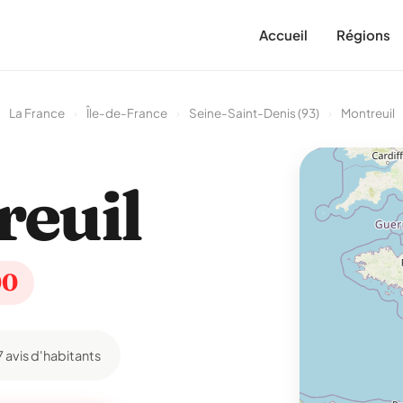
Accueil
Régions
La France
›
Île-de-France
›
Seine-Saint-Denis (93)
›
Montreuil
euil
00
7 avis d'habitants