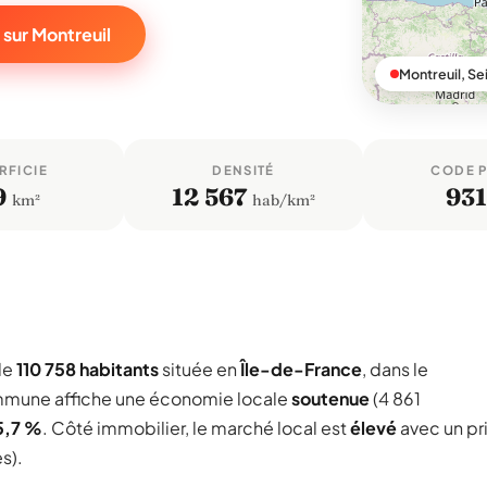
 sur Montreuil
Montreuil, Se
RFICIE
DENSITÉ
CODE 
9
12 567
93
km²
hab/km²
de
110 758 habitants
située en
Île-de-France
, dans le
mmune affiche une économie locale
soutenue
(4 861
5,7 %
. Côté immobilier, le marché local est
élevé
avec un pr
s).