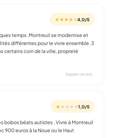
★ ★ ★ ★
★
4,0/5
elques temps .Montreuil se modernise et
lités différentes pour le vivre ensemble .3
certains coin de la ville, propreté
Signaler cet avis
★
★
★
★
★
1,0/5
s bobos béats autistes . Vivre à Montreuil
c 900 euros à la Noue ou le Haut