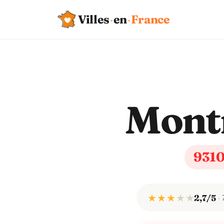
Villes
·
en
·
France
Montr
931
★ ★ ★
★
★
2,7/5