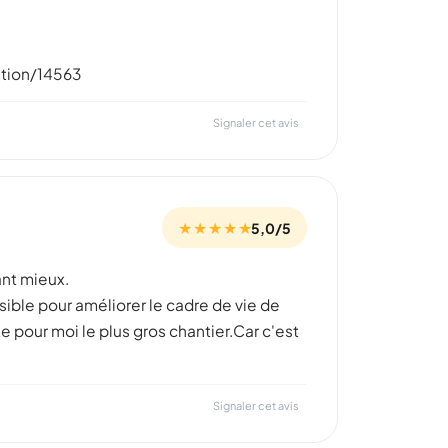
ition/14563
Signaler cet avis
★ ★ ★ ★ ★
5,0/5
ant mieux.
ssible pour améliorer le cadre de vie de
e pour moi le plus gros chantier.Car c'est
Signaler cet avis