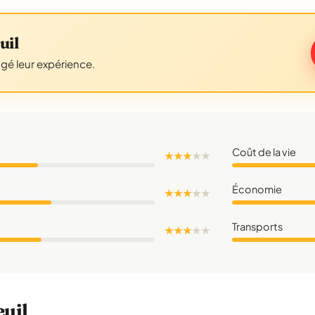
uil
agé leur expérience.
Coût de la vie
★ ★ ★
★
★
Économie
★ ★ ★
★
★
Transports
★ ★ ★
★
★
euil