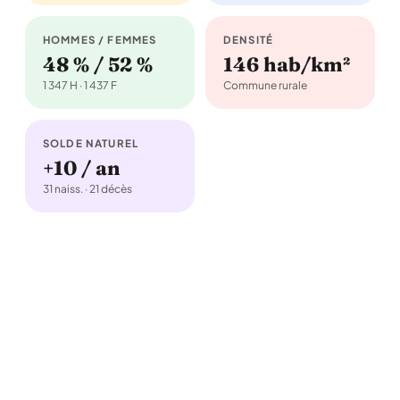
HOMMES / FEMMES
DENSITÉ
48 % / 52 %
146 hab/km²
1 347 H · 1 437 F
Commune rurale
SOLDE NATUREL
+10 / an
31 naiss. · 21 décès