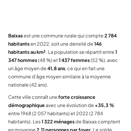
Baixas
est une commune rurale qui compte
2 784
habitants
en 2022, soit une densité de
146
habitants au km²
. La population se répartit entre
1
347 hommes
(48 %) et
1 437 femmes
(52 %), avec
un âge moyen de
41,8 ans
, ce qui en fait une
commune d'âge moyen similaire à la moyenne
nationale (42 ans).
Cette ville connaît une
forte croissance
démographique
avec une évolution de
+35,3 %
entre 1968 (2 057 habitants) et 2022 (2 784
habitants). Les
1 322 ménages
de Baixas comptent
en moyenne
2,11 personnes par foyer
. Le solde