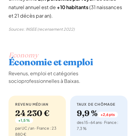
naturel annuel est de
+10 habitants
(31 naissances
et 21 décès par an).
Sources : INSEE (recensement 2022)
Economy
Économie et emploi
Revenus, emploi et catégories
socioprofessionnelles à Baixas.
REVENU MÉDIAN
TAUX DE CHÔMAGE
24 230 €
9,9 %
+2,6 pts
+1,5 %
des 15-64 ans · France :
par UC / an · France : 23
7,3 %
880 €