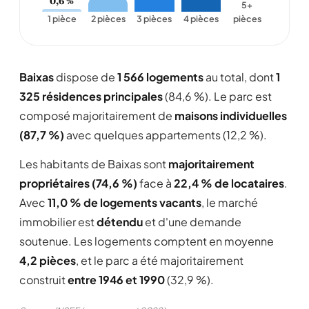
0,6 %
5+
1 pièce
2 pièces
3 pièces
4 pièces
pièces
Baixas
dispose de
1 566 logements
au total, dont
1
325 résidences principales
(84,6 %). Le parc est
composé majoritairement de
maisons individuelles
(87,7 %)
avec quelques appartements (12,2 %).
Les habitants de Baixas sont
majoritairement
propriétaires (74,6 %)
face à
22,4 % de locataires
.
Avec
11,0 % de logements vacants
, le marché
immobilier est
détendu
et d'une demande
soutenue. Les logements comptent en moyenne
4,2 pièces
, et le parc a été majoritairement
construit
entre 1946 et 1990
(32,9 %).