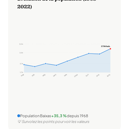
2022)
3,0 k
2 784 hab.
2,6 k
2,1 k
1,7 k
1968
1975
1982
1990
1999
2006
2011
2016
2022
Population Baixas
+35,3 %
depuis 1968
💡 Survolez les points pour voir les valeurs