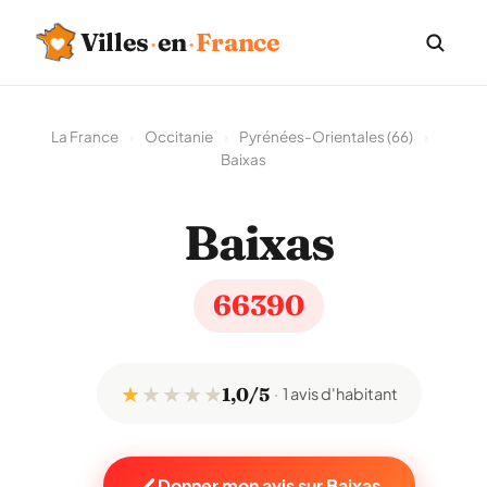
Villes
·
en
·
France
La France
›
Occitanie
›
Pyrénées-Orientales (66)
›
Baixas
Baixas
66390
★
★
★
★
★
1,0/5
1 avis d'habitant
Donner mon avis sur Baixas