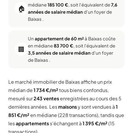
médiane
185 100 €
, soit l'équivalent de
7,6
🏠
années de salaire médian
d'un foyer de
Baixas .
Un
appartement de 60 m²
à Baixas coûte
en médiane
83 700 €
, soit l'équivalent de
🏢
3,5 années de salaire médian
d'un foyer
de Baixas .
Le marché immobilier de Baixas affiche un prix
médian de
1 734 €/m²
tous biens confondus,
mesuré sur
243 ventes
enregistrées au cours des 5
dernières années. Les
maisons
y sont vendues à
1
851 €/m²
en médiane (228 transactions), tandis que
les
appartements
s'échangent à
1 395 €/m²
(15
transactions).