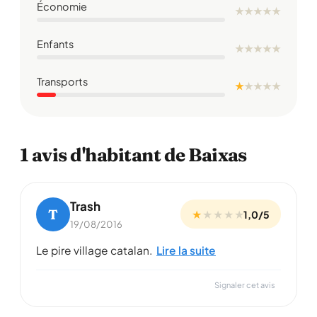
Économie
★
★
★
★
★
Enfants
★
★
★
★
★
Transports
★
★
★
★
★
1 avis d'habitant de Baixas
Trash
T
★
★
★
★
★
1,0/5
19/08/2016
Le pire village catalan.
Lire la suite
Signaler cet avis