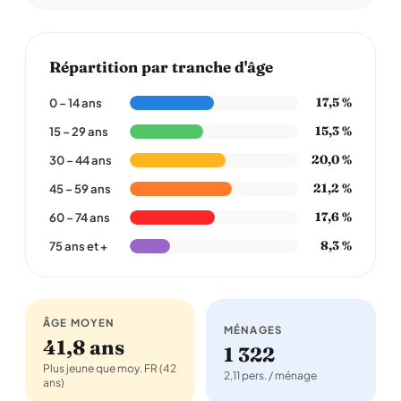
Répartition par tranche d'âge
17,5 %
0 – 14 ans
15,3 %
15 – 29 ans
20,0 %
30 – 44 ans
21,2 %
45 – 59 ans
17,6 %
60 – 74 ans
8,3 %
75 ans et +
ÂGE MOYEN
MÉNAGES
41,8 ans
1 322
Plus jeune que moy. FR (42
2,11 pers. / ménage
ans)