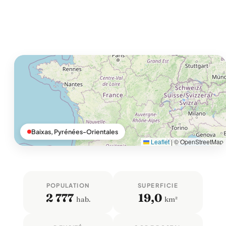
Baixas, Pyrénées-Orientales
Leaflet
|
© OpenStreetMap
POPULATION
SUPERFICIE
2 777
19,0
hab.
km²