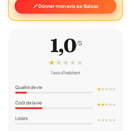
Donner mon avis sur Baixas
1,0
/5
★
★
★
★
★
1 avis d'habitant
Qualité de vie
★
★
★
★
★
Coût de la vie
★ ★
★
★
★
Loisirs
★
★
★
★
★