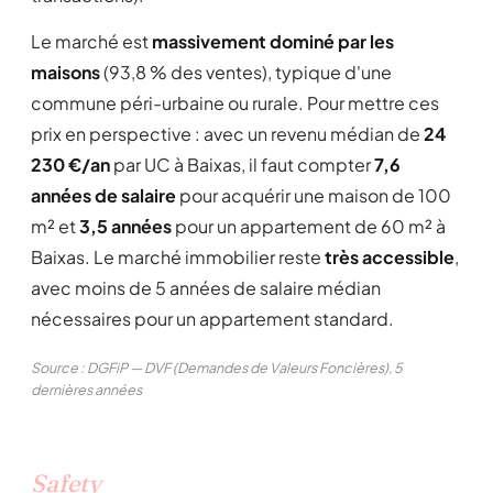
Le marché est
massivement dominé par les
maisons
(93,8 % des ventes), typique d'une
commune péri-urbaine ou rurale. Pour mettre ces
prix en perspective : avec un revenu médian de
24
230 €/an
par UC à Baixas, il faut compter
7,6
années de salaire
pour acquérir une maison de 100
m² et
3,5 années
pour un appartement de 60 m² à
Baixas. Le marché immobilier reste
très accessible
,
avec moins de 5 années de salaire médian
nécessaires pour un appartement standard.
Source : DGFiP — DVF (Demandes de Valeurs Foncières), 5
dernières années
Safety