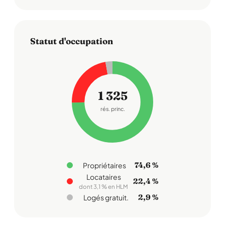
Statut d'occupation
1 325
rés. princ.
74,6 %
Propriétaires
Locataires
22,4 %
dont 3,1 % en HLM
2,9 %
Logés gratuit.