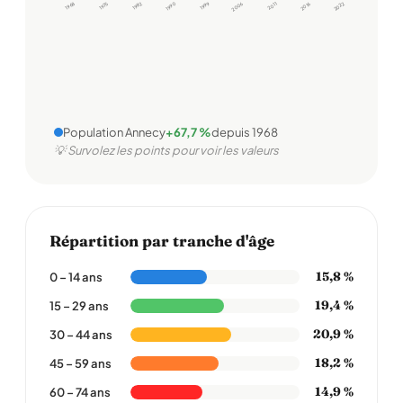
1968
1975
1982
1990
1999
2006
2011
2016
2022
Population Annecy
+67,7 %
depuis 1968
💡 Survolez les points pour voir les valeurs
Répartition par tranche d'âge
15,8 %
0 – 14 ans
19,4 %
15 – 29 ans
20,9 %
30 – 44 ans
18,2 %
45 – 59 ans
14,9 %
60 – 74 ans