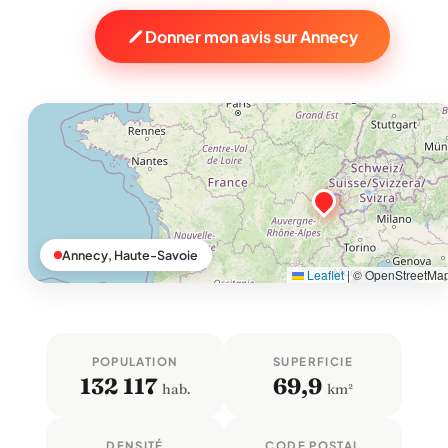
Donner mon avis sur Annecy
Annecy, Haute-Savoie
Leaflet
|
© OpenStreetMa
POPULATION
SUPERFICIE
132 117
69,9
hab.
km²
DENSITÉ
CODE POSTAL