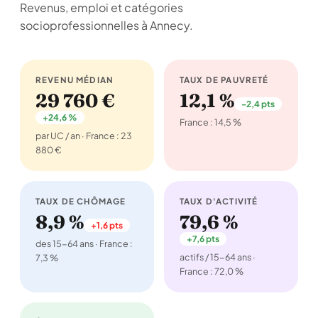
Revenus, emploi et catégories
socioprofessionnelles à Annecy.
REVENU MÉDIAN
TAUX DE PAUVRETÉ
29 760 €
12,1 %
-2,4 pts
+24,6 %
France : 14,5 %
par UC / an · France : 23
880 €
TAUX DE CHÔMAGE
TAUX D'ACTIVITÉ
8,9 %
79,6 %
+1,6 pts
+7,6 pts
des 15-64 ans · France :
actifs / 15-64 ans ·
7,3 %
France : 72,0 %