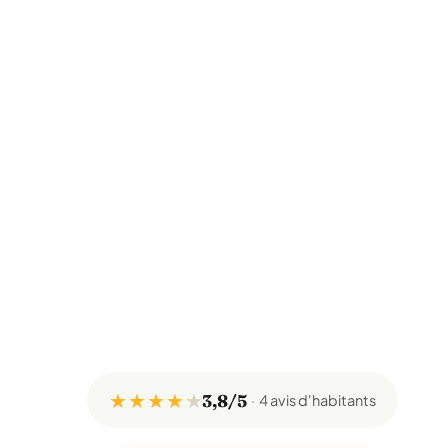
★ ★ ★ ★
★
3,8/5
4 avis d'habitants