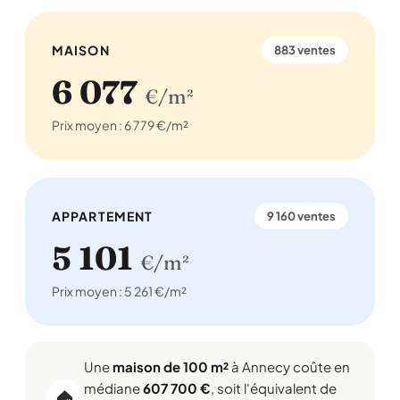
MAISON
883 ventes
6 077
€/m²
Prix moyen : 6 779 €/m²
APPARTEMENT
9 160 ventes
5 101
€/m²
Prix moyen : 5 261 €/m²
Une
maison de 100 m²
à Annecy coûte en
médiane
607 700 €
, soit l'équivalent de
🏠