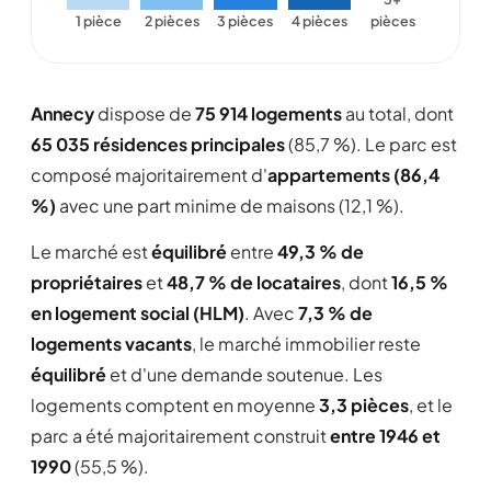
1 pièce
2 pièces
3 pièces
4 pièces
pièces
Annecy
dispose de
75 914 logements
au total, dont
65 035 résidences principales
(85,7 %). Le parc est
composé majoritairement d'
appartements (86,4
%)
avec une part minime de maisons (12,1 %).
Le marché est
équilibré
entre
49,3 % de
propriétaires
et
48,7 % de locataires
, dont
16,5 %
en logement social (HLM)
. Avec
7,3 % de
logements vacants
, le marché immobilier reste
équilibré
et d'une demande soutenue. Les
logements comptent en moyenne
3,3 pièces
, et le
parc a été majoritairement construit
entre 1946 et
1990
(55,5 %).