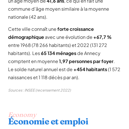
un âge moyen de
41,6 ans
, ce qui en fait une
commune d'âge moyen similaire à la moyenne
nationale (42 ans).
Cette ville connaît une
forte croissance
démographique
avec une évolution de
+67,7 %
entre 1968 (78 266 habitants) et 2022 (131 272
habitants). Les
65 134 ménages
de Annecy
comptent en moyenne
1,97 personnes par foyer
.
Le solde naturel annuel est de
+454 habitants
(1 572
naissances et 1 118 décès par an).
Sources : INSEE (recensement 2022)
Economy
Économie et emploi