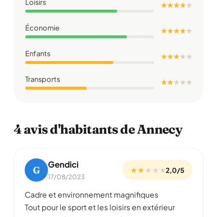
Loisirs
★ ★ ★ ★
★
Économie
★ ★ ★ ★
★
Enfants
★ ★ ★
★
★
Transports
★ ★
★
★
★
4 avis d'habitants de Annecy
Gendici
G
★ ★
★
★
★
2,0/5
17/08/2023
Cadre et environnement magnifiques
Tout pour le sport et les loisirs en extérieur