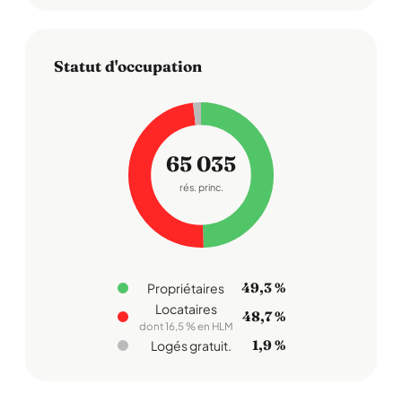
Statut d'occupation
65 035
rés. princ.
49,3 %
Propriétaires
Locataires
48,7 %
dont 16,5 % en HLM
1,9 %
Logés gratuit.