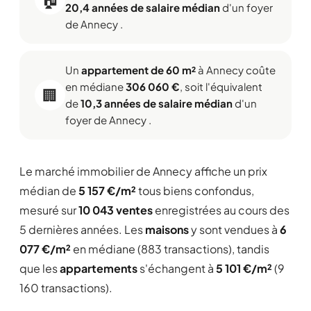
20,4 années de salaire médian
d'un foyer
de Annecy .
Un
appartement de 60 m²
à Annecy coûte
en médiane
306 060 €
, soit l'équivalent
🏢
de
10,3 années de salaire médian
d'un
foyer de Annecy .
Le marché immobilier de Annecy affiche un prix
médian de
5 157 €/m²
tous biens confondus,
mesuré sur
10 043 ventes
enregistrées au cours des
5 dernières années. Les
maisons
y sont vendues à
6
077 €/m²
en médiane (883 transactions), tandis
que les
appartements
s'échangent à
5 101 €/m²
(9
160 transactions).