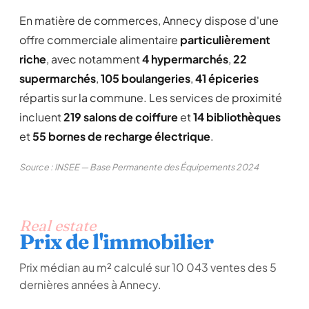
En matière de commerces, Annecy dispose d'une
offre commerciale alimentaire
particulièrement
riche
, avec notamment
4 hypermarchés
,
22
supermarchés
,
105 boulangeries
,
41 épiceries
répartis sur la commune. Les services de proximité
incluent
219 salons de coiffure
et
14 bibliothèques
et
55 bornes de recharge électrique
.
Source : INSEE — Base Permanente des Équipements 2024
Real estate
Prix de l'immobilier
Prix médian au m² calculé sur 10 043 ventes des 5
dernières années à Annecy.