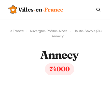
Villes
·
en
·
France
La France
›
Auvergne-Rhône-Alpes
›
Haute-Savoie (74)
›
Annecy
Annecy
74000