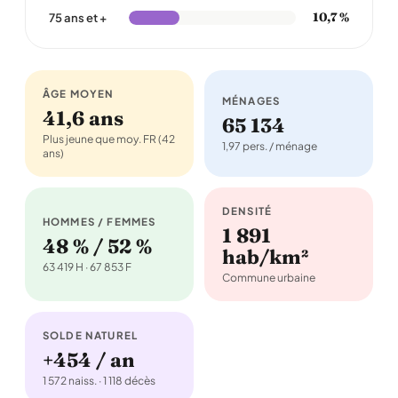
10,7 %
75 ans et +
ÂGE MOYEN
MÉNAGES
41,6 ans
65 134
Plus jeune que moy. FR (42
1,97 pers. / ménage
ans)
DENSITÉ
HOMMES / FEMMES
1 891
48 % / 52 %
hab/km²
63 419 H · 67 853 F
Commune urbaine
SOLDE NATUREL
+454 / an
1 572 naiss. · 1 118 décès