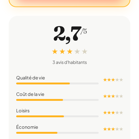
2,7
/5
★ ★ ★
★
★
3 avis d'habitants
Qualité de vie
★ ★ ★
★
★
Coût de la vie
★ ★ ★
★
★
Loisirs
★ ★ ★
★
★
Économie
★ ★ ★
★
★