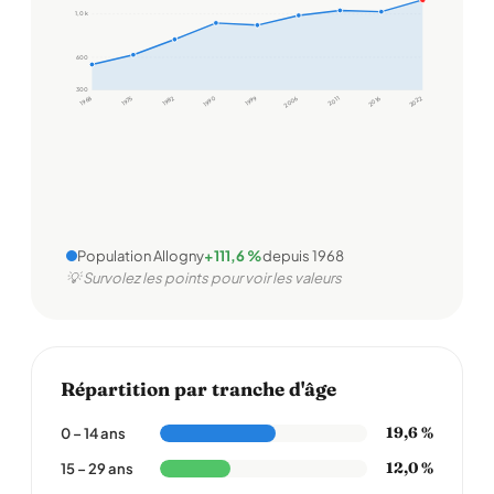
1,0 k
600
300
1968
1975
1982
1990
1999
2006
2011
2016
2022
Population Allogny
+111,6 %
depuis 1968
💡 Survolez les points pour voir les valeurs
Répartition par tranche d'âge
19,6 %
0 – 14 ans
12,0 %
15 – 29 ans