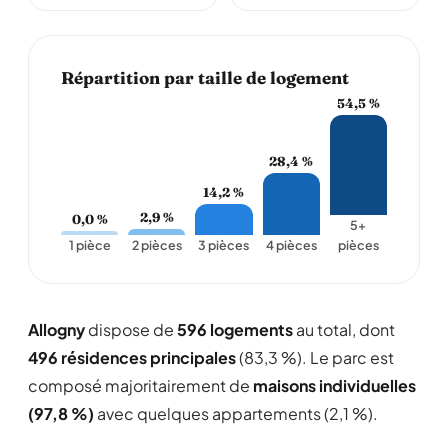
Répartition par taille de logement
54,5 %
28,4 %
14,2 %
2,9 %
0,0 %
5+
1 pièce
2 pièces
3 pièces
4 pièces
pièces
Allogny
dispose de
596 logements
au total, dont
496 résidences principales
(83,3 %). Le parc est
composé majoritairement de
maisons individuelles
(97,8 %)
avec quelques appartements (2,1 %).