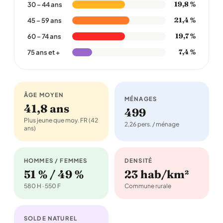
19,8 %
30 – 44 ans
21,4 %
45 – 59 ans
19,7 %
60 – 74 ans
7,4 %
75 ans et +
ÂGE MOYEN
MÉNAGES
41,8 ans
499
Plus jeune que moy. FR (42
2,26 pers. / ménage
ans)
HOMMES / FEMMES
DENSITÉ
51 % / 49 %
23 hab/km²
580 H · 550 F
Commune rurale
SOLDE NATUREL