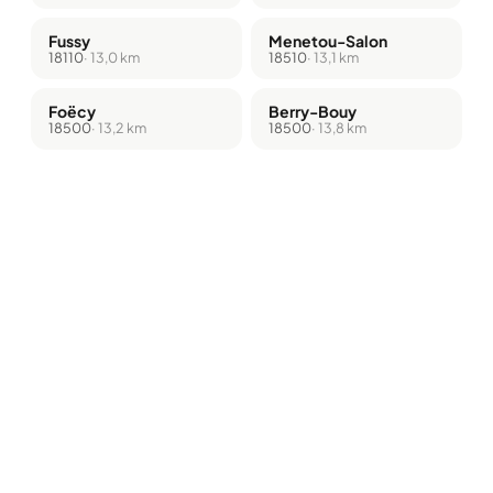
Fussy
Menetou-Salon
18110
· 13,0 km
18510
· 13,1 km
Foëcy
Berry-Bouy
18500
· 13,2 km
18500
· 13,8 km