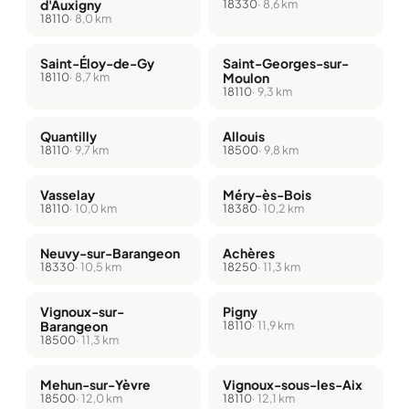
d'Auxigny
18330
· 8,6 km
18110
· 8,0 km
Saint-Éloy-de-Gy
Saint-Georges-sur-
18110
· 8,7 km
Moulon
18110
· 9,3 km
Quantilly
Allouis
18110
· 9,7 km
18500
· 9,8 km
Vasselay
Méry-ès-Bois
18110
· 10,0 km
18380
· 10,2 km
Neuvy-sur-Barangeon
Achères
18330
· 10,5 km
18250
· 11,3 km
Vignoux-sur-
Pigny
Barangeon
18110
· 11,9 km
18500
· 11,3 km
Mehun-sur-Yèvre
Vignoux-sous-les-Aix
18500
· 12,0 km
18110
· 12,1 km