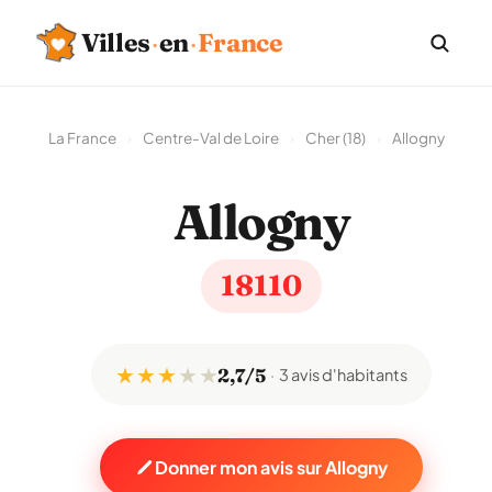
Villes
·
en
·
France
La France
›
Centre-Val de Loire
›
Cher (18)
›
Allogny
Allogny
18110
★ ★ ★
★
★
2,7/5
3 avis d'habitants
Donner mon avis sur Allogny