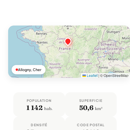
Allogny, Cher
Leaflet
|
© OpenStreetMap
POPULATION
SUPERFICIE
1 142
50,6
hab.
km²
DENSITÉ
CODE POSTAL