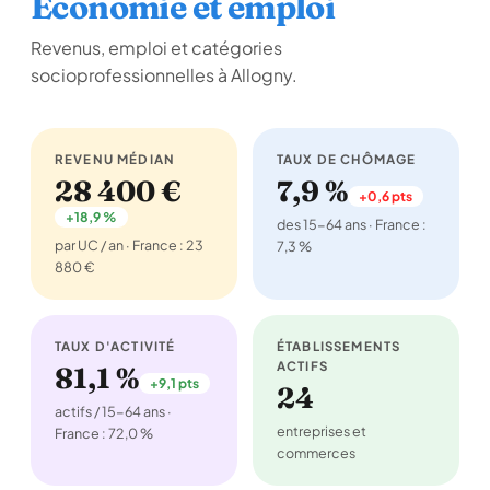
Économie et emploi
Revenus, emploi et catégories
socioprofessionnelles à Allogny.
REVENU MÉDIAN
TAUX DE CHÔMAGE
28 400 €
7,9 %
+0,6 pts
+18,9 %
des 15-64 ans · France :
par UC / an · France : 23
7,3 %
880 €
TAUX D'ACTIVITÉ
ÉTABLISSEMENTS
ACTIFS
81,1 %
+9,1 pts
24
actifs / 15-64 ans ·
entreprises et
France : 72,0 %
commerces