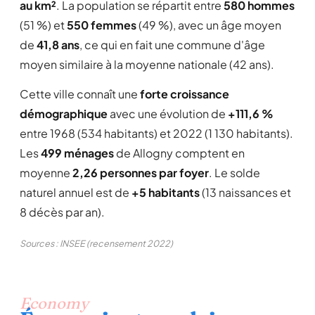
au km²
. La population se répartit entre
580 hommes
(51 %) et
550 femmes
(49 %), avec un âge moyen
de
41,8 ans
, ce qui en fait une commune d'âge
moyen similaire à la moyenne nationale (42 ans).
Cette ville connaît une
forte croissance
démographique
avec une évolution de
+111,6 %
entre 1968 (534 habitants) et 2022 (1 130 habitants).
Les
499 ménages
de Allogny comptent en
moyenne
2,26 personnes par foyer
. Le solde
naturel annuel est de
+5 habitants
(13 naissances et
8 décès par an).
Sources : INSEE (recensement 2022)
Economy