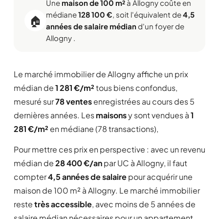
Une
maison de 100 m²
à Allogny coûte en
médiane
128 100 €
, soit l'équivalent de
4,5
🏠
années de salaire médian
d'un foyer de
Allogny .
Le marché immobilier de Allogny affiche un prix
médian de
1 281 €/m²
tous biens confondus,
mesuré sur
78 ventes
enregistrées au cours des 5
dernières années. Les
maisons
y sont vendues à
1
281 €/m²
en médiane (78 transactions),
Pour mettre ces prix en perspective : avec un revenu
médian de
28 400 €/an
par UC à Allogny, il faut
compter
4,5 années de salaire
pour acquérir une
maison de 100 m² à Allogny. Le marché immobilier
reste
très accessible
, avec moins de 5 années de
salaire médian nécessaires pour un appartement