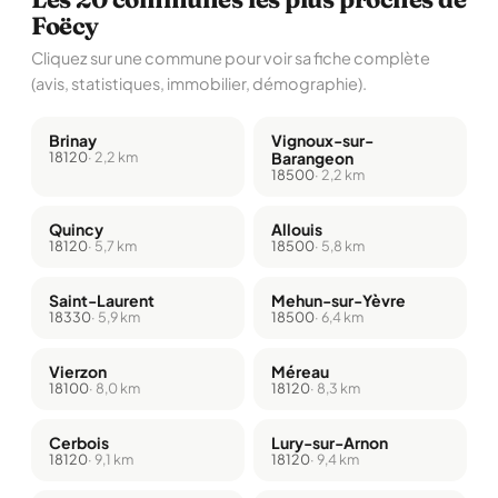
Foëcy
Cliquez sur une commune pour voir sa fiche complète
(avis, statistiques, immobilier, démographie).
Brinay
Vignoux-sur-
18120
· 2,2 km
Barangeon
18500
· 2,2 km
Quincy
Allouis
18120
· 5,7 km
18500
· 5,8 km
Saint-Laurent
Mehun-sur-Yèvre
18330
· 5,9 km
18500
· 6,4 km
Vierzon
Méreau
18100
· 8,0 km
18120
· 8,3 km
Cerbois
Lury-sur-Arnon
18120
· 9,1 km
18120
· 9,4 km