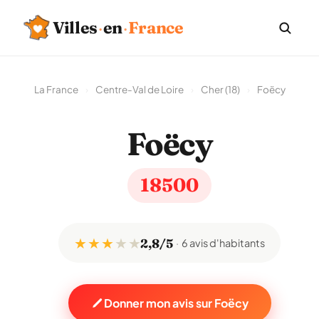
Villes
·
en
·
France
La France
›
Centre-Val de Loire
›
Cher (18)
›
Foëcy
Foëcy
18500
★ ★ ★
★
★
2,8/5
6 avis d'habitants
Donner mon avis sur Foëcy