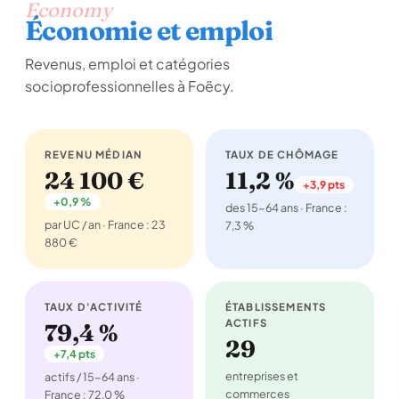
Economy
Économie et emploi
Revenus, emploi et catégories
socioprofessionnelles à Foëcy.
REVENU MÉDIAN
TAUX DE CHÔMAGE
24 100 €
11,2 %
+3,9 pts
+0,9 %
des 15-64 ans · France :
par UC / an · France : 23
7,3 %
880 €
TAUX D'ACTIVITÉ
ÉTABLISSEMENTS
ACTIFS
79,4 %
29
+7,4 pts
entreprises et
actifs / 15-64 ans ·
commerces
France : 72,0 %