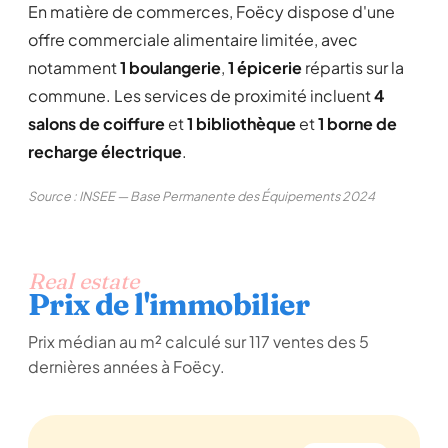
En matière de commerces, Foëcy dispose d'une
offre commerciale alimentaire limitée, avec
notamment
1 boulangerie
,
1 épicerie
répartis sur la
commune. Les services de proximité incluent
4
salons de coiffure
et
1 bibliothèque
et
1 borne de
recharge électrique
.
Source : INSEE — Base Permanente des Équipements 2024
Real estate
Prix de l'immobilier
Prix médian au m² calculé sur 117 ventes des 5
dernières années à Foëcy.