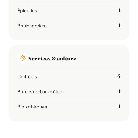
1
Épiceries
1
Boulangeries
Services & culture
4
Coiffeurs
1
Bornes recharge élec.
1
Bibliothèques