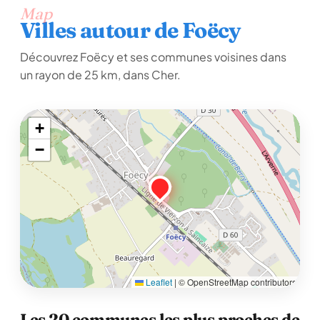
Map
Villes autour de Foëcy
Découvrez Foëcy et ses communes voisines dans
un rayon de 25 km, dans Cher.
+
−
Leaflet
|
© OpenStreetMap contributors
Les 20 communes les plus proches de