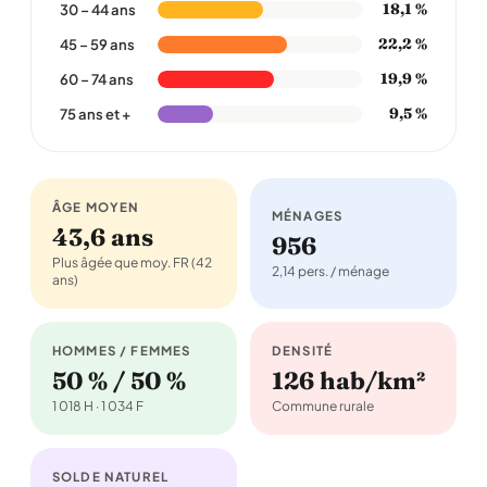
18,1 %
30 – 44 ans
22,2 %
45 – 59 ans
19,9 %
60 – 74 ans
9,5 %
75 ans et +
ÂGE MOYEN
MÉNAGES
43,6 ans
956
Plus âgée que moy. FR (42
2,14 pers. / ménage
ans)
HOMMES / FEMMES
DENSITÉ
50 % / 50 %
126 hab/km²
1 018 H · 1 034 F
Commune rurale
SOLDE NATUREL