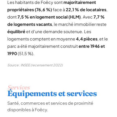
Les habitants de Foëcy sont
majoritairement
propriétaires (76,6 %)
face à
22,1 % de locataires
,
dont
7,5 % en logement social (HLM)
. Avec
7,7 %
de logements vacants
, le marché immobilier reste
équilibré
et d'une demande soutenue. Les
logements comptent en moyenne
4,4 pièces
, et le
parc a été majoritairement construit
entre 1946 et
1990
(51,5 %).
Source : INSEE (recensement 2022)
Services
Équipements et services
Santé, commerces et services de proximité
disponibles à Foëcy.