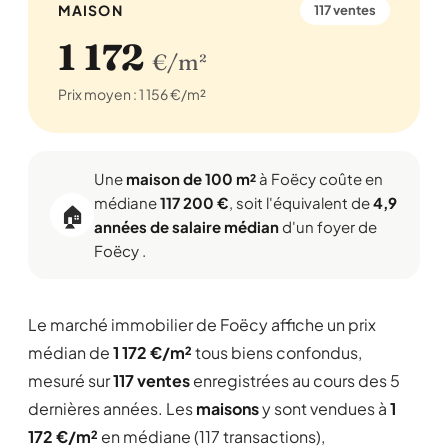
MAISON
117 ventes
1 172
€/m²
Prix moyen : 1 156 €/m²
Une
maison de 100 m²
à Foëcy coûte en
médiane
117 200 €
, soit l'équivalent de
4,9
🏠
années de salaire médian
d'un foyer de
Foëcy .
Le marché immobilier de Foëcy affiche un prix
médian de
1 172 €/m²
tous biens confondus,
mesuré sur
117 ventes
enregistrées au cours des 5
dernières années. Les
maisons
y sont vendues à
1
172 €/m²
en médiane (117 transactions),