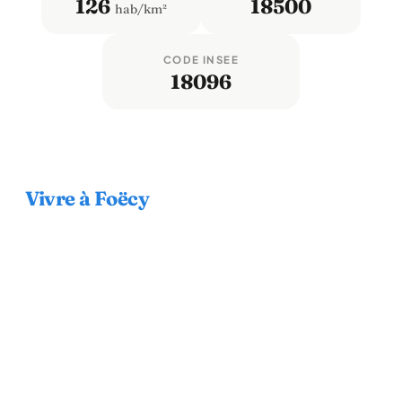
126
18500
hab/km²
CODE INSEE
18096
Vivre à Foëcy