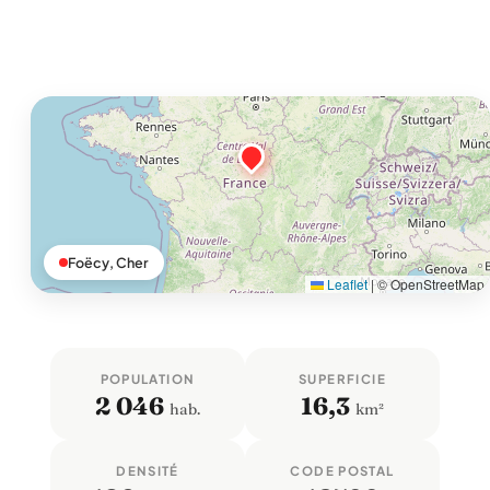
Foëcy, Cher
Leaflet
|
© OpenStreetMap
POPULATION
SUPERFICIE
2 046
16,3
hab.
km²
DENSITÉ
CODE POSTAL