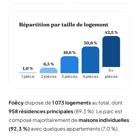
Répartition par taille de logement
42,5 %
30,6 %
19,6 %
6,3 %
1,0 %
5+
1 pièce
2 pièces
3 pièces
4 pièces
pièces
Foëcy
dispose de
1 073 logements
au total, dont
958 résidences principales
(89,3 %). Le parc est
composé majoritairement de
maisons individuelles
(92,3 %)
avec quelques appartements (7,0 %).