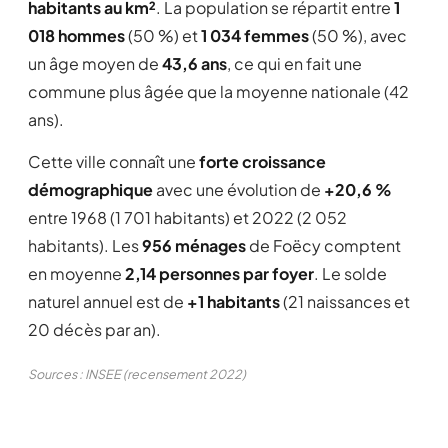
habitants au km²
. La population se répartit entre
1
018 hommes
(50 %) et
1 034 femmes
(50 %), avec
un âge moyen de
43,6 ans
, ce qui en fait une
commune plus âgée que la moyenne nationale (42
ans).
Cette ville connaît une
forte croissance
démographique
avec une évolution de
+20,6 %
entre 1968 (1 701 habitants) et 2022 (2 052
habitants). Les
956 ménages
de Foëcy comptent
en moyenne
2,14 personnes par foyer
. Le solde
naturel annuel est de
+1 habitants
(21 naissances et
20 décès par an).
Sources : INSEE (recensement 2022)