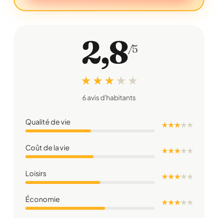
2,8
/5
★ ★ ★
★
★
6 avis d'habitants
Qualité de vie
★ ★ ★
★
★
Coût de la vie
★ ★ ★
★
★
Loisirs
★ ★ ★
★
★
Économie
★ ★ ★
★
★