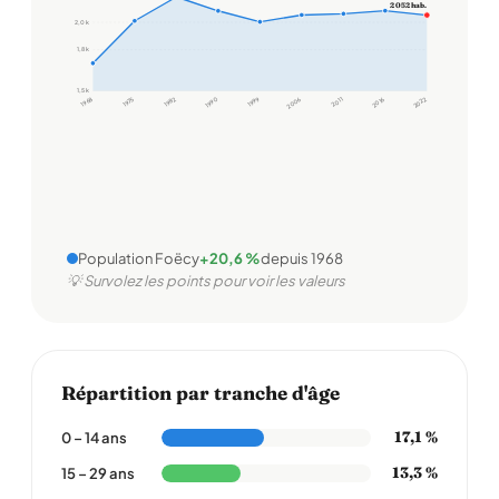
2 052 hab.
2,0 k
1,8 k
1,5 k
1968
1975
1982
1990
1999
2006
2011
2016
2022
Population Foëcy
+20,6 %
depuis 1968
💡 Survolez les points pour voir les valeurs
Répartition par tranche d'âge
17,1 %
0 – 14 ans
13,3 %
15 – 29 ans