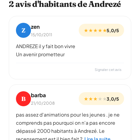
2 avis d'habitants de Andrezé
zen
Z
★ ★ ★ ★ ★
5,0/5
15/10/2011
ANDREZE il y fait bon vivre
Un avenir prometteur
Signaler cet avis
barba
B
★ ★ ★
★
★
3,0/5
21/10/2008
pas assez d'animations pour les jeunes . je ne
comprends pas pourquoi on n'a pas encore
dépassé 2000 habitants à Andrezé. Le
recensement est il bien fait ?
Lire la suite