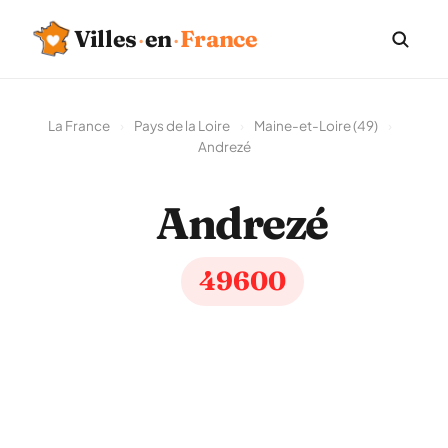
Villes
·
en
·
France
La France
›
Pays de la Loire
›
Maine-et-Loire (49)
›
Andrezé
Andrezé
49600