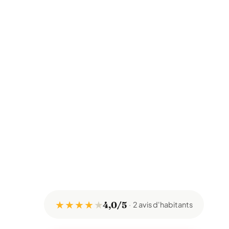
★ ★ ★ ★
★
4,0/5
2 avis d'habitants