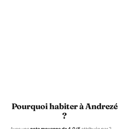
Pourquoi habiter à Andrezé
?
Avec une
note moyenne de 4,0/5
attribuée par 2