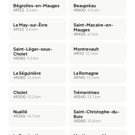
Bégrolles-en-Mauges
Beaupréau
49122
· 3,6 km
49600
· 4,5 km
Le May-sur-Èvre
Saint-Macaire-en-
49122
· 6,0 km
Mauges
49450
· 6,1 km
Saint-Léger-sous-
Montrevault
Cholet
49110
· 12,1 km
49280
· 9,3 km
La Séguinière
La Romagne
49280
· 12,3 km
49740
· 13,1 km
Cholet
Trémentines
49300
· 13,2 km
49340
· 13,7 km
Nuaillé
Saint-Christophe-du-
49340
· 14,7 km
Bois
49280
· 15,8 km