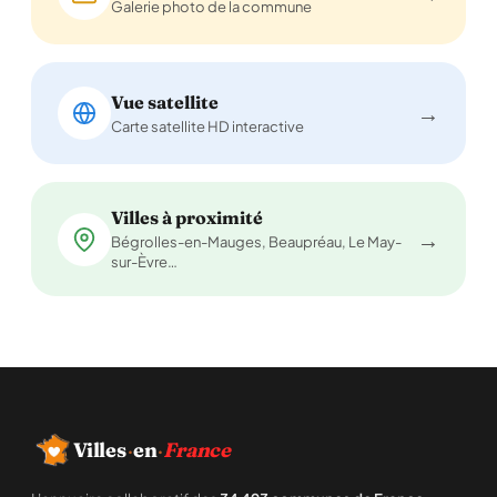
Galerie photo de la commune
Vue satellite
→
Carte satellite HD interactive
Villes à proximité
→
Bégrolles-en-Mauges, Beaupréau, Le May-
sur-Èvre…
Villes
·
en
·
France