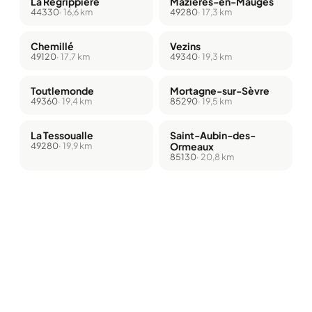
La Regrippière
Mazières-en-Mauges
44330
· 16,6 km
49280
· 17,3 km
Chemillé
Vezins
49120
· 17,7 km
49340
· 19,3 km
Toutlemonde
Mortagne-sur-Sèvre
49360
· 19,4 km
85290
· 19,5 km
La Tessoualle
Saint-Aubin-des-
49280
· 19,9 km
Ormeaux
85130
· 20,8 km