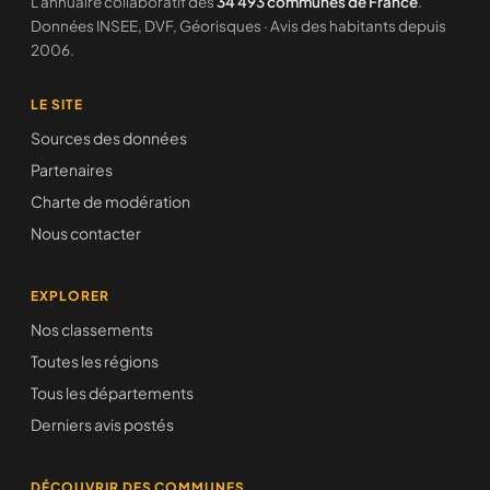
L'annuaire collaboratif des
34 493 communes de France
.
Données INSEE, DVF, Géorisques · Avis des habitants depuis
2006.
LE SITE
Sources des données
Partenaires
Charte de modération
Nous contacter
EXPLORER
Nos classements
Toutes les régions
Tous les départements
Derniers avis postés
DÉCOUVRIR DES COMMUNES