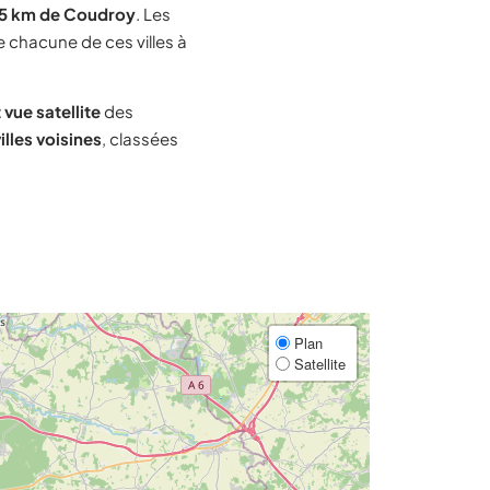
15 km de Coudroy
. Les
e chacune de ces villes à
 vue satellite
des
illes voisines
, classées
Plan
Satellite