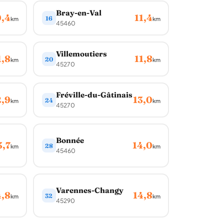
Bray-en-Val
0,4
11,4
16
km
km
45460
Villemoutiers
1,8
11,8
20
km
km
45270
Fréville-du-Gâtinais
2,9
13,0
24
km
km
45270
Bonnée
3,7
14,0
28
km
km
45460
Varennes-Changy
4,8
14,8
32
km
km
45290