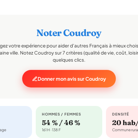
Noter Coudroy
gez votre expérience pour aider d'autres Français à mieux choisi
ine ville. Notez Coudroy sur 7 critères (qualité de vie, coût, loisi
quelques clics.
Donner mon avis sur Coudroy
HOMMES / FEMMES
DENSITÉ
54 % / 46 %
20 hab
nage
161 H · 138 F
Commune rura