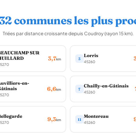
 32 communes les plus pro
Triées par distance croissante depuis Coudroy (rayon 15 km).
BEAUCHAMP SUR
Lorris
3,7
HUILLARD
3
km
45260
5270
uvilliers-en-
Chailly-en-Gâtinais
6,6
âtinais
7
km
45260
5270
ellegarde
Montereau
9,3
11
km
5270
45260