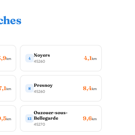
ches
Noyers
3,9
4,1
4
km
km
45260
Presnoy
7,1
8,4
8
km
km
45260
Ouzouer-sous-
9,5
9,6
Bellegarde
12
km
km
45270