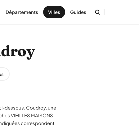
Départements
Villes
Guides
udroy
os
ci-dessous. Coudroy, une
proches VIEILLES MAISONS
 indiquées correspondent