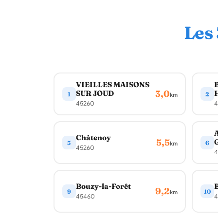
Les
VIEILLES MAISONS
3,0
SUR JOUD
1
2
km
45260
4
A
Châtenoy
5,5
G
5
6
km
45260
4
Bouzy-la-Forêt
B
9,2
9
10
km
45460
4