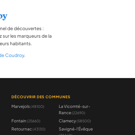
oy
nel de découvertes :
z sur les marqueurs de la
leurs habitants.
de Coudroy
.
DÉCOUVRIR DES COMMUNES
Marvejols
La Vicomté-sur-
(48100)
Rance
(22690)
Fontain
Clamecy
(25660)
(58500)
Retournac
Savigné-l'Évêque
(43130)