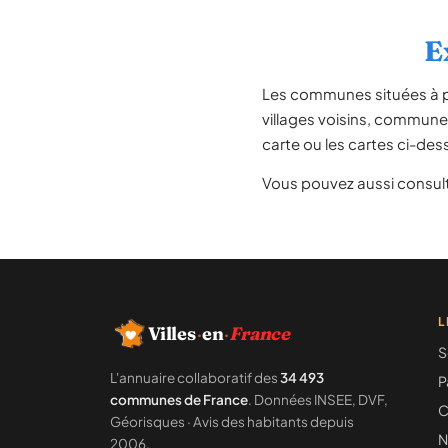
E
Les communes situées à 
villages voisins, communes
carte ou les cartes ci-dess
Vous pouvez aussi consult
L
Villes
·
en
·
France
S
L'annuaire collaboratif des
34 493
P
communes de France
. Données INSEE, DVF,
C
Géorisques · Avis des habitants depuis
N
2006.