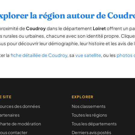
xplorer la région autour de Coudr
proximité de
Coudroy
dans le département
Loiret
offrent un pa
 rurales ou urbaines, chacune avec son identité propre. Clique
us pour découvrir leur démographie, leur histoire et les avis de 
er la
fiche détaillée de Coudroy
, sa
vue satellite
, ou les
photos 
E SITE
EXPLORER
ources des données
Nos classements
artenaires
Toutes les régions
harte de modération
Tous les départements
ous contacter
Derniers avis postés