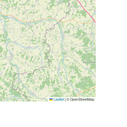
Leaflet
|
© OpenStreetMap