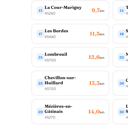
La Cour-Marigny
9,7
13
14
km
45260
4
Les Bordes
S
11,5
17
18
km
45460
4
Lombreuil
12,6
21
22
km
45700
4
Chevillon-sur-
13,3
Huillard
25
26
km
4
45700
Mézières-en-
L
14,0
Gâtinais
S
29
30
km
45270
4