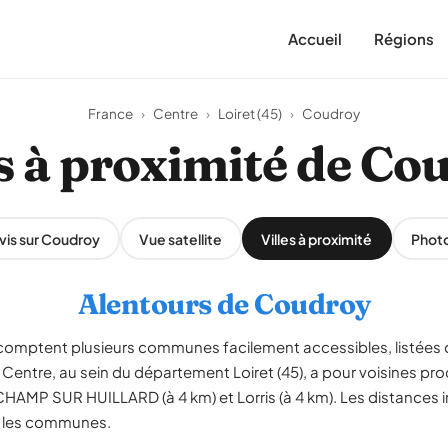
Accueil
Régions
France
›
Centre
›
Loiret (45)
›
Coudroy
es à proximité de Co
vis sur Coudroy
Vue satellite
Villes à proximité
Phot
Alentours de Coudroy
comptent plusieurs communes facilement accessibles, listées 
Centre, au sein du département Loiret (45), a pour voisines 
HAMP SUR HUILLARD (à 4 km) et Lorris (à 4 km). Les distances
re les communes.