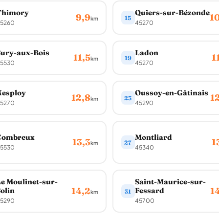
Thimory
Quiers-sur-Bézonde
9,9
1
15
km
5260
45270
ury-aux-Bois
Ladon
11,5
1
19
km
5530
45270
Nesploy
Oussoy-en-Gâtinais
12,8
1
23
km
5270
45290
Combreux
Montliard
13,3
1
27
km
5530
45340
e Moulinet-sur-
Saint-Maurice-sur-
14,2
1
olin
Fessard
31
km
5290
45700