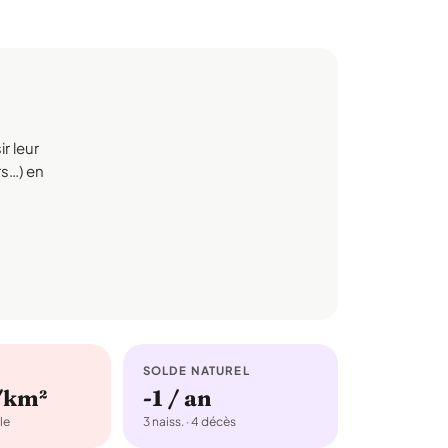
r leur
rs…) en
SOLDE NATUREL
/km²
-1 / an
le
3 naiss. · 4 décès