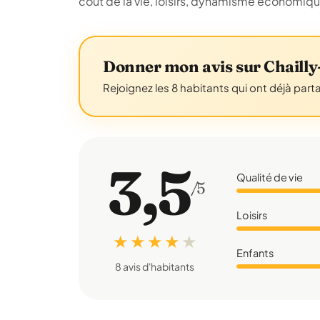
coût de la vie, loisirs, dynamisme économiq
Donner mon avis sur Chailly
Rejoignez les 8 habitants qui ont déjà part
3,5
Qualité de vie
/5
Loisirs
★ ★ ★ ★
★
Enfants
8 avis d'habitants