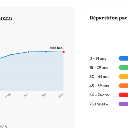
Répartition par
2022)
688 hab.
0 – 14 ans
15 – 29 ans
30 – 44 ans
45 – 59 ans
2006
2011
2016
2022
60 – 74 ans
75 ans et +
1968