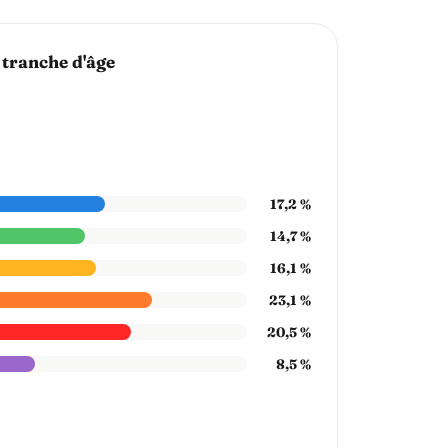
 tranche d'âge
17,2 %
14,7 %
16,1 %
23,1 %
20,5 %
8,5 %