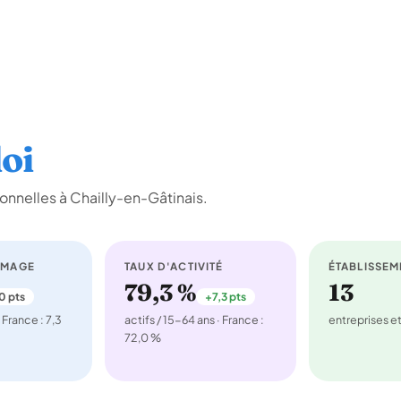
oi
onnelles à Chailly-en-Gâtinais.
ÔMAGE
TAUX D'ACTIVITÉ
ÉTABLISSEM
79,3 %
13
0 pts
+7,3 pts
 France : 7,3
actifs / 15-64 ans · France :
entreprises 
72,0 %