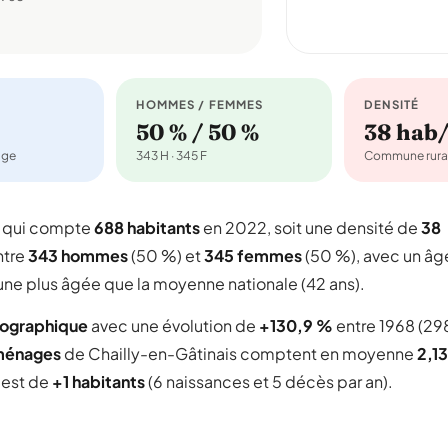
HOMMES / FEMMES
DENSITÉ
50 % / 50 %
38 hab
age
343 H · 345 F
Commune rura
e qui compte
688 habitants
en 2022, soit une densité de
38
ntre
343 hommes
(50 %) et
345 femmes
(50 %), avec un âg
une plus âgée que la moyenne nationale (42 ans).
mographique
avec une évolution de
+130,9 %
entre 1968 (29
ménages
de Chailly-en-Gâtinais comptent en moyenne
2,13
l est de
+1 habitants
(6 naissances et 5 décès par an).