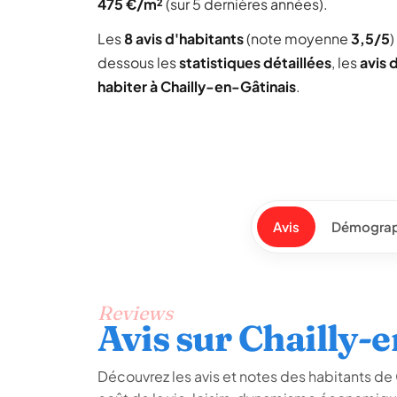
475 €/m²
(sur 5 dernières années).
Les
8 avis d'habitants
(note moyenne
3,5/5
dessous les
statistiques détaillées
, les
avis 
habiter à Chailly-en-Gâtinais
.
Avis
Démograp
Reviews
Avis sur Chailly-
Découvrez les avis et notes des habitants de C