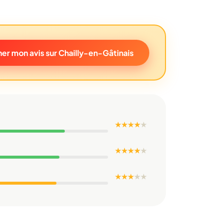
er mon avis sur Chailly-en-Gâtinais
★ ★ ★ ★
★
★ ★ ★ ★
★
★ ★ ★
★
★