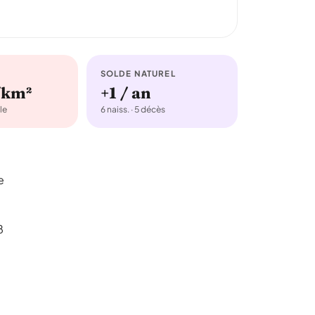
SOLDE NATUREL
/km²
+1 / an
le
6 naiss. · 5 décès
e
8