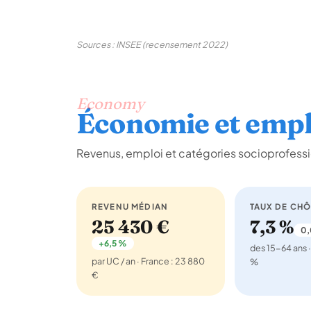
Sources : INSEE (recensement 2022)
Economy
Économie et empl
Revenus, emploi et catégories socioprofessi
REVENU MÉDIAN
TAUX DE CH
25 430 €
7,3 %
0,
+6,5 %
des 15-64 ans ·
par UC / an · France : 23 880
%
€