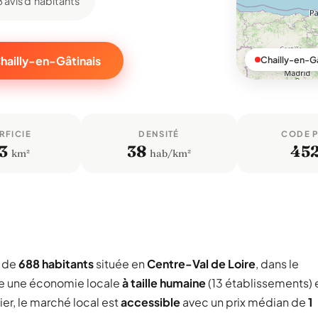
8 avis d'habitants
Chailly-en-Gâtinais
Chailly-en-Gâ
RFICIE
DENSITÉ
CODE 
3
38
45
km²
hab/km²
e de
688 habitants
située en
Centre-Val de Loire
, dans le
he une économie locale
à taille humaine
(13 établissements) 
er, le marché local est
accessible
avec un prix médian de
1