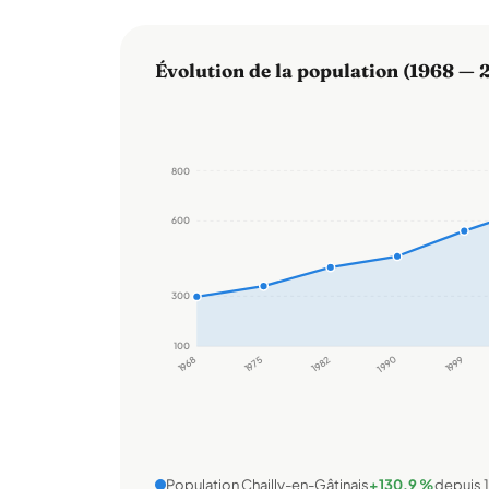
Évolution de la population (1968 — 
800
600
300
100
1968
1975
1982
1990
1999
Population Chailly-en-Gâtinais
+130,9 %
depuis 