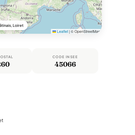
tinais, Loiret
Leaflet
|
© OpenStreetMap
POSTAL
CODE INSEE
260
45066
et