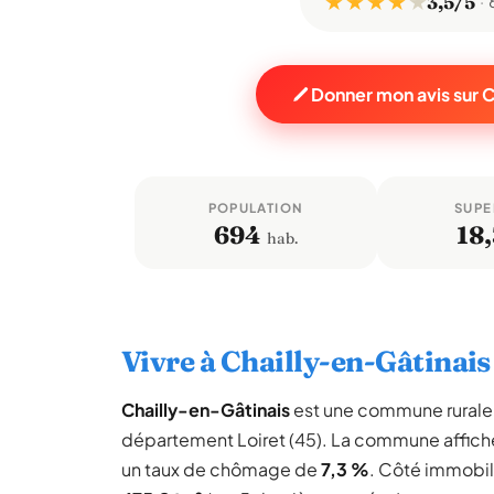
★ ★ ★ ★
★
3,5/5
Donner mon avis sur 
POPULATION
SUPE
694
18,
hab.
Vivre à Chailly-en-Gâtinais
Chailly-en-Gâtinais
est une commune rural
département Loiret (45). La commune affic
un taux de chômage de
7,3 %
. Côté immobili