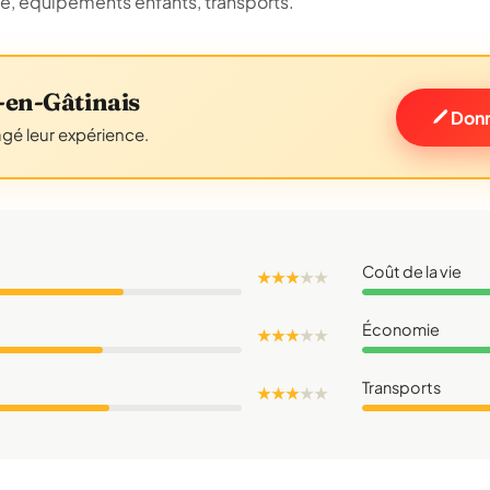
ue, équipements enfants, transports.
-en-Gâtinais
Donn
agé leur expérience.
Coût de la vie
★ ★ ★
★
★
Économie
★ ★ ★
★
★
Transports
★ ★ ★
★
★