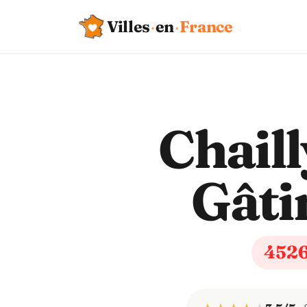
Villes
·
en
·
France
Chaill
Gâti
452