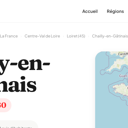
Accueil
Régions
La France
›
Centre-Val de Loire
›
Loiret (45)
›
Chailly-en-Gâtinais
y-en-
nais
60