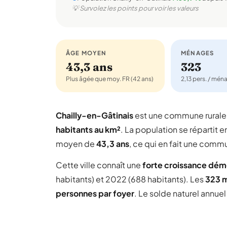
💡 Survolez les points pour voir les valeurs
ÂGE MOYEN
MÉNAGES
43,3 ans
323
Plus âgée que moy. FR (42 ans)
2,13 pers. / mén
Chailly-en-Gâtinais
est une commune rural
habitants au km²
. La population se répartit e
moyen de
43,3 ans
, ce qui en fait une comm
Cette ville connaît une
forte croissance dé
habitants) et 2022 (688 habitants). Les
323 
personnes par foyer
. Le solde naturel annue