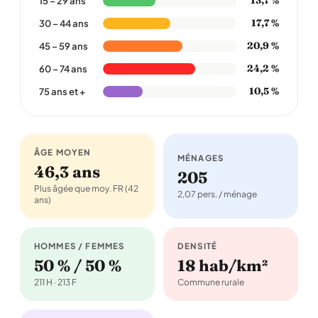
13,7 %
15 – 29 ans
17,7 %
30 – 44 ans
20,9 %
45 – 59 ans
24,2 %
60 – 74 ans
10,5 %
75 ans et +
ÂGE MOYEN
MÉNAGES
46,3 ans
205
Plus âgée que moy. FR (42
2,07 pers. / ménage
ans)
HOMMES / FEMMES
DENSITÉ
50 % / 50 %
18 hab/km²
211 H · 213 F
Commune rurale