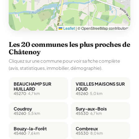
Leaflet
|
© OpenStreetMap contributors
Les 20 communes les plus proches de
Châtenoy
Cliquez sur une commune pour voir sa fiche complète
(avis, statistiques, immobilier, démographie).
BEAUCHAMP SUR
VIEILLES MAISONS SUR
HUILLARD
JOUD
45270
· 4,7 km
45260
· 5,0 km
Coudroy
Sury-aux-Bois
45260
· 5,5 km
45530
· 6,7 km
Bouzy-la-Forêt
Combreux
45460
· 7,6 km
45530
· 8,0 km