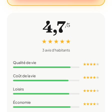
4,7
/5
★ ★ ★ ★ ★
3 avis d'habitants
Qualité de vie
★ ★ ★ ★
★
Coût de la vie
★ ★ ★ ★
★
Loisirs
★ ★ ★ ★
★
Économie
★ ★ ★ ★
★