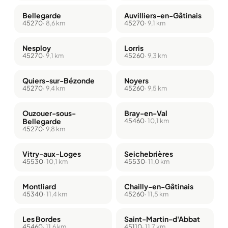
Bellegarde
Auvilliers-en-Gâtinais
45270
· 8,6 km
45270
· 9,1 km
Nesploy
Lorris
45270
· 9,1 km
45260
· 9,3 km
Quiers-sur-Bézonde
Noyers
45270
· 9,4 km
45260
· 9,5 km
Ouzouer-sous-
Bray-en-Val
Bellegarde
45460
· 10,1 km
45270
· 9,8 km
Vitry-aux-Loges
Seichebrières
45530
· 10,1 km
45530
· 11,0 km
Montliard
Chailly-en-Gâtinais
45340
· 11,4 km
45260
· 11,5 km
Les Bordes
Saint-Martin-d'Abbat
45460
· 11,6 km
45110
· 11,7 km