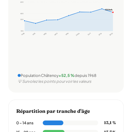
600
424 hab.
400
300
100
1968
1975
1982
1990
1999
2006
2011
2016
2022
Population Châtenoy
+52,5 %
depuis 1968
💡 Survolez les points pour voir les valeurs
Répartition par tranche d'âge
13,1 %
0 – 14 ans