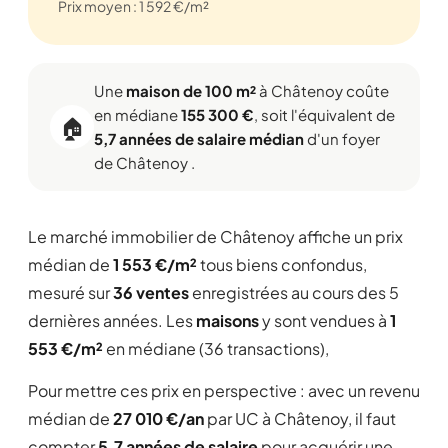
Prix moyen : 1 592 €/m²
Une
maison de 100 m²
à Châtenoy coûte
en médiane
155 300 €
, soit l'équivalent de
🏠
5,7 années de salaire médian
d'un foyer
de Châtenoy .
Le marché immobilier de Châtenoy affiche un prix
médian de
1 553 €/m²
tous biens confondus,
mesuré sur
36 ventes
enregistrées au cours des 5
dernières années. Les
maisons
y sont vendues à
1
553 €/m²
en médiane (36 transactions),
Pour mettre ces prix en perspective : avec un revenu
médian de
27 010 €/an
par UC à Châtenoy, il faut
compter
5,7 années de salaire
pour acquérir une