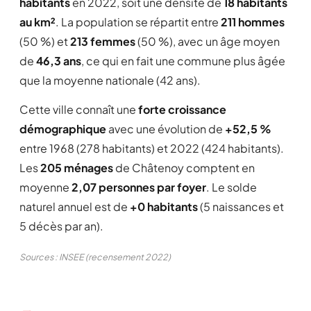
habitants
en 2022, soit une densité de
18 habitants
au km²
. La population se répartit entre
211 hommes
(50 %) et
213 femmes
(50 %), avec un âge moyen
de
46,3 ans
, ce qui en fait une commune plus âgée
que la moyenne nationale (42 ans).
Cette ville connaît une
forte croissance
démographique
avec une évolution de
+52,5 %
entre 1968 (278 habitants) et 2022 (424 habitants).
Les
205 ménages
de Châtenoy comptent en
moyenne
2,07 personnes par foyer
. Le solde
naturel annuel est de
+0 habitants
(5 naissances et
5 décès par an).
Sources : INSEE (recensement 2022)