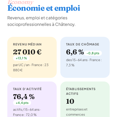
Economy
Économie et emploi
Revenus, emploi et catégories
socioprofessionnelles à Châtenoy.
REVENU MÉDIAN
TAUX DE CHÔMAGE
27 010 €
6,6 %
-0,8 pts
+13,1 %
des 15-64 ans · France :
par UC / an · France : 23
7,3 %
880 €
TAUX D'ACTIVITÉ
ÉTABLISSEMENTS
ACTIFS
76,4 %
10
+4,4 pts
entreprises et
actifs / 15-64 ans ·
commerces
France : 72,0 %