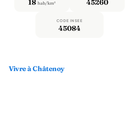
18
45260
hab/km²
CODE INSEE
45084
Vivre à Châtenoy