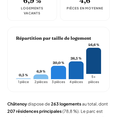
6,9 %
4,6
LOGEMENTS
PIÈCES EN MOYENNE
VACANTS
Répartition par taille de logement
46,6 %
26,3 %
20,0 %
6,9 %
0,3 %
5+
1 pièce
2 pièces
3 pièces
4 pièces
pièces
Châtenoy
dispose de
263 logements
au total, dont
207 résidences principales
(78,8 %). Le parc est