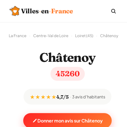
Villes
·
en
·
France
La France
›
Centre-Val de Loire
›
Loiret (45)
›
Châtenoy
Châtenoy
45260
★ ★ ★ ★ ★
4,7/5
3 avis d'habitants
Donner mon avis sur Châtenoy