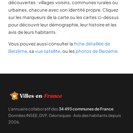
découvertes : villages voisins, communes rurales ou
urbaines, chacune avec son identité propre. Cliquez
sur les marqueurs de la carte ou les cartes ci-dessus
pour découvrir leur démographie, leur histoire et les
avis de leurs habitants.
Vous pouvez aussi consulter la
fiche détaillée de
Berzème
, sa
vue satellite
, ou les
photos de Berzème
.
Villes
·
en
·
France
L'annuaire collaboratif des
34 493 communes de France
.
Données INSEE, DVF, Géorisques · Avis des habitants depuis
2006.