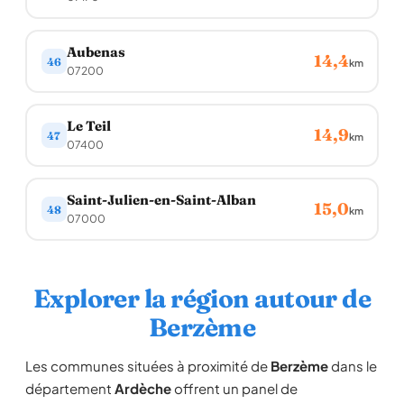
Aubenas
14,4
46
km
07200
Le Teil
14,9
47
km
07400
Saint-Julien-en-Saint-Alban
15,0
48
km
07000
Explorer la région autour de
Berzème
Les communes situées à proximité de
Berzème
dans le
département
Ardèche
offrent un panel de