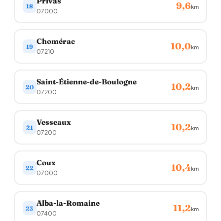
Privas
9,6
18
km
07000
Chomérac
10,0
19
km
07210
Saint-Étienne-de-Boulogne
10,2
20
km
07200
Vesseaux
10,2
21
km
07200
Coux
10,4
22
km
07000
Alba-la-Romaine
11,2
23
km
07400