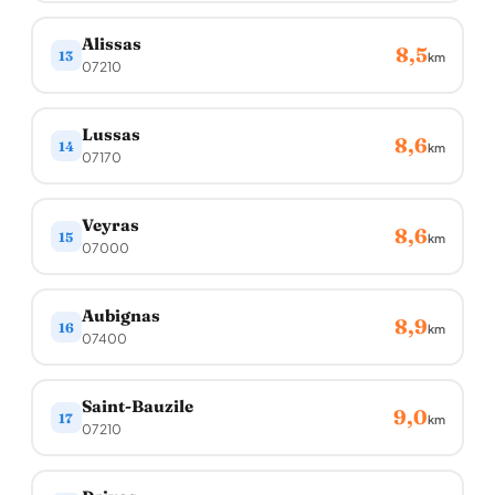
Alissas
8,5
13
km
07210
Lussas
8,6
14
km
07170
Veyras
8,6
15
km
07000
Aubignas
8,9
16
km
07400
Saint-Bauzile
9,0
17
km
07210