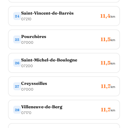
Saint-Vincent-de-Barrès
11,4
24
km
07210
Pourchères
11,5
25
km
07000
Saint-Michel-de-Boulogne
11,5
26
km
07200
Creysseilles
11,7
27
km
07000
Villeneuve-de-Berg
11,7
28
km
07170