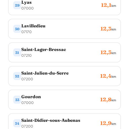
Lyas
12,1
29
km
07000
Lavilledieu
12,3
30
km
07170
Saint-Lager-Bressac
12,3
31
km
07210
Saint-Julien-du-Serre
12,4
32
km
07200
Gourdon
12,8
33
km
07000
Saint-Didier-sous-Aubenas
12,9
34
km
07200