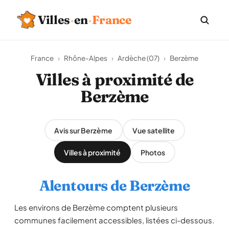
Villes
·
en
·
France
France
›
Rhône-Alpes
›
Ardèche (07)
›
Berzème
Villes à proximité de
Berzème
Avis sur Berzème
Vue satellite
Villes à proximité
Photos
Alentours de Berzème
Les environs de Berzème comptent plusieurs
communes facilement accessibles, listées ci-dessous.