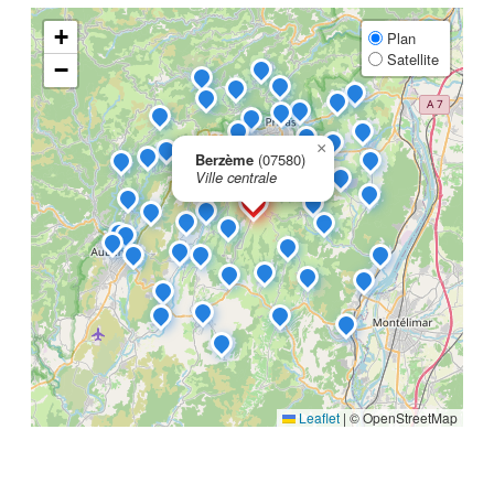
+
Plan
Satellite
−
×
Berzème
(07580)
Ville centrale
Leaflet
|
© OpenStreetMap