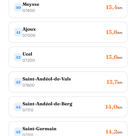
Meysse
13,4
40
km
07400
Ajoux
13,6
41
km
07000
Ucel
13,6
42
km
07200
Saint-Andéol-de-Vals
13,7
43
km
07600
Saint-Andéol-de-Berg
14,0
44
km
07170
Saint-Germain
14,2
45
km
07170