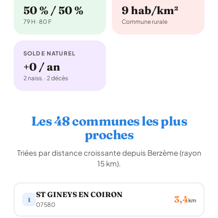
50 % / 50 %
9 hab/km²
79 H · 80 F
Commune rurale
SOLDE NATUREL
+0 / an
2 naiss. · 2 décès
Les 48 communes les plus
proches
Triées par distance croissante depuis Berzème (rayon
15 km).
ST GINEYS EN COIRON
3,4
1
km
07580