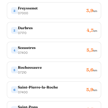
Freyssenet
3,9
2
km
07000
Darbres
4,7
3
km
07170
Sceautres
5,3
4
km
07400
Rochessauve
5,6
5
km
07210
Saint-Pierre-la-Roche
5,9
6
km
07400
Saint-Pons