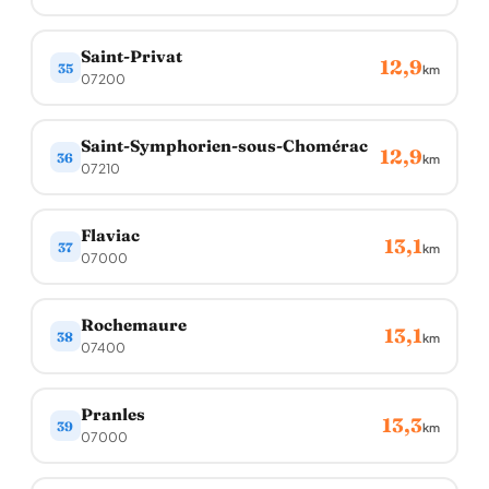
Saint-Privat
12,9
35
km
07200
Saint-Symphorien-sous-Chomérac
12,9
36
km
07210
Flaviac
13,1
37
km
07000
Rochemaure
13,1
38
km
07400
Pranles
13,3
39
km
07000