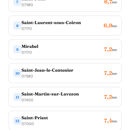
6,7
7
km
07580
Saint-Laurent-sous-Coiron
6,9
8
km
07170
Mirabel
7,2
9
km
07170
Saint-Jean-le-Centenier
7,2
10
km
07580
Saint-Martin-sur-Lavezon
7,2
11
km
07400
Saint-Priest
7,4
12
km
07000