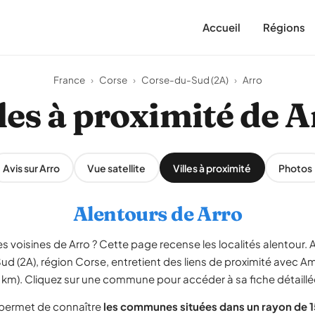
Accueil
Régions
France
›
Corse
›
Corse-du-Sud (2A)
›
Arro
lles à proximité de A
Avis sur Arro
Vue satellite
Villes à proximité
Photos
Alentours de Arro
voisines de Arro ? Cette page recense les localités alentour. Arr
ud (2A), région Corse, entretient des liens de proximité avec A
3 km). Cliquez sur une commune pour accéder à sa fiche détaillé
 permet de connaître
les communes situées dans un rayon de 1