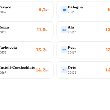
Tavaco
Balogna
9,7
19
km
0167
20160
Rezza
Afa
11,5
1
23
km
0121
20167
Carbuccia
Peri
13,2
1
27
km
0133
20167
uttoli-Corticchiato
Orto
14,2
1
31
km
0167
20125