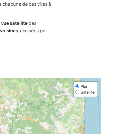
e chacune de ces villes à
 vue satellite
des
 voisines
, classées par
Plan
Satellite