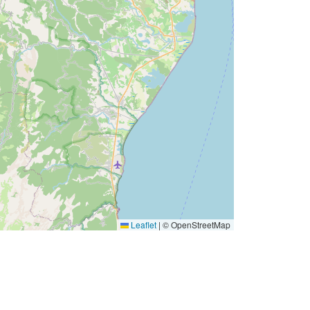
Leaflet
|
© OpenStreetMap