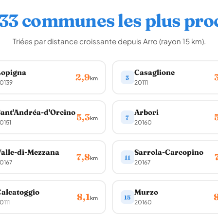
 33 communes les plus pro
Triées par distance croissante depuis Arro (rayon 15 km).
Lopigna
Casaglione
2,9
3
km
0139
20111
ant'Andréa-d'Orcino
Arbori
5,3
7
km
0151
20160
alle-di-Mezzana
Sarrola-Carcopino
7,8
11
km
0167
20167
alcatoggio
Murzo
8,1
15
km
0111
20160