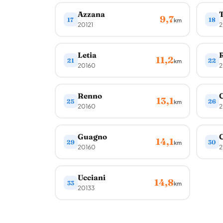
Azzana
9,7
17
18
km
20121
2
Letia
11,2
21
22
km
20160
2
Renno
13,1
25
26
km
20160
2
Guagno
C
14,1
29
30
km
20160
2
Ucciani
14,8
33
km
20133