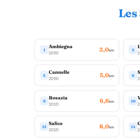
Les
Ambiegna
2,0
1
2
km
20151
2
Cannelle
S
5,0
5
6
km
20151
2
Rosazia
V
6,6
9
10
km
20121
2
Salice
C
8,0
13
14
km
20121
2