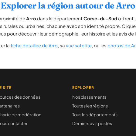
Explorer la région autour de Arro
proximité de
Arro
dans le département
Corse-du-Sud
offrent 
 rurales ou urbaines, chacune avec son identité propre. Clique
us pour découvrir leur démographie, leur histoire et les avis de 
er la
fiche détaillée de Arro
, sa
vue satellite
, ou les
photos de Ar
E SITE
EXPLORER
ources des données
Nos classements
artenaires
Toutes les régions
harte de modération
Tous les départements
ous contacter
Derniers avis postés