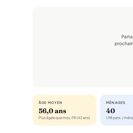
Parta
prochaine
ÂGE MOYEN
MÉNAGES
56,0 ans
40
Plus âgée que moy. FR (42 ans)
1,98 pers. / mé