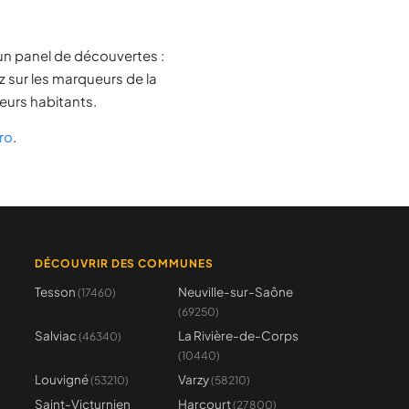
un panel de découvertes :
z sur les marqueurs de la
leurs habitants.
ro
.
DÉCOUVRIR DES COMMUNES
Tesson
Neuville-sur-Saône
(17460)
(69250)
Salviac
La Rivière-de-Corps
(46340)
(10440)
Louvigné
Varzy
(53210)
(58210)
Saint-Victurnien
Harcourt
(27800)