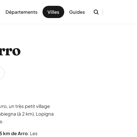
Départements
Villes
Guides
rro
o, un très petit village
mbiegna (à 2 km), Lopigna
e.
5 km de Arro
. Les