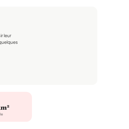
r leur
n quelques
km²
le