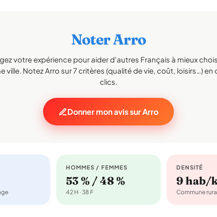
Noter Arro
gez votre expérience pour aider d'autres Français à mieux choisi
 ville. Notez Arro sur 7 critères (qualité de vie, coût, loisirs…) e
clics.
Donner mon avis sur Arro
HOMMES / FEMMES
DENSITÉ
53 % / 48 %
9 hab/
nage
42 H · 38 F
Commune rura