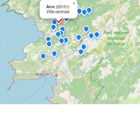
×
Arro
(20151)
Ville centrale