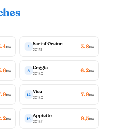
ches
Sari-d'Orcino
3,4
3,8
4
km
km
20151
Coggia
5,6
6,2
8
km
km
20160
Vico
7,9
7,9
12
km
km
20160
Appietto
8,2
9,5
16
km
km
20167