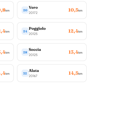
Vero
9,8
10,5
20
km
km
20172
Poggiolo
2,4
12,4
24
km
km
20125
Soccia
3,4
13,4
28
km
km
20125
Alata
4,4
14,5
32
km
km
20167