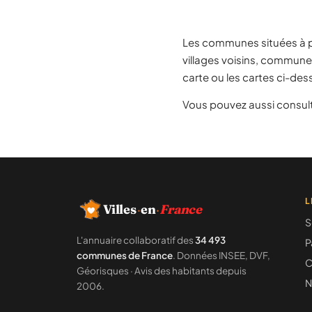
Les communes situées à 
villages voisins, communes
carte ou les cartes ci-dess
Vous pouvez aussi consult
L
Villes
·
en
·
France
S
L'annuaire collaboratif des
34 493
P
communes de France
. Données INSEE, DVF,
C
Géorisques · Avis des habitants depuis
N
2006.