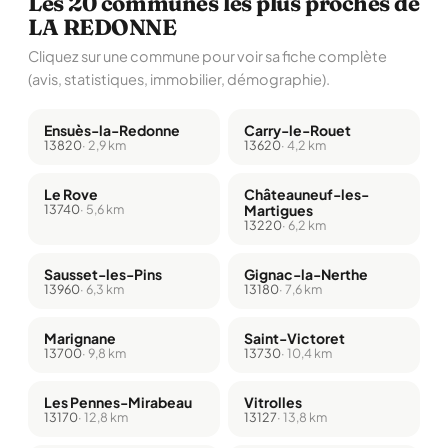
Les 20 communes les plus proches de
LA REDONNE
Cliquez sur une commune pour voir sa fiche complète
(avis, statistiques, immobilier, démographie).
Ensuès-la-Redonne
Carry-le-Rouet
13820
· 2,9 km
13620
· 4,2 km
Le Rove
Châteauneuf-les-
13740
· 5,6 km
Martigues
13220
· 6,2 km
Sausset-les-Pins
Gignac-la-Nerthe
13960
· 6,3 km
13180
· 7,6 km
Marignane
Saint-Victoret
13700
· 9,8 km
13730
· 10,4 km
Les Pennes-Mirabeau
Vitrolles
13170
· 12,8 km
13127
· 13,8 km