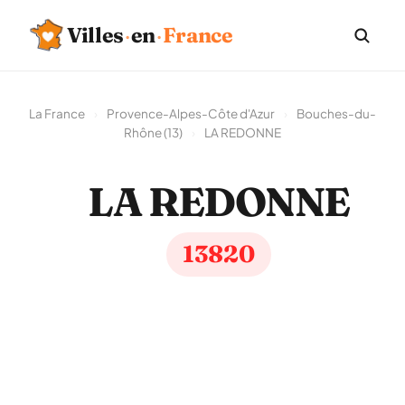
Villes
·
en
·
France
La France
›
Provence-Alpes-Côte d'Azur
›
Bouches-du-
Rhône (13)
›
LA REDONNE
LA REDONNE
13820