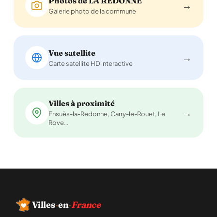
Photos de LA REDONNE
→
Galerie photo de la commune
Vue satellite
→
Carte satellite HD interactive
Villes à proximité
→
Ensuès-la-Redonne, Carry-le-Rouet, Le
Rove…
Villes
·
en
·
France