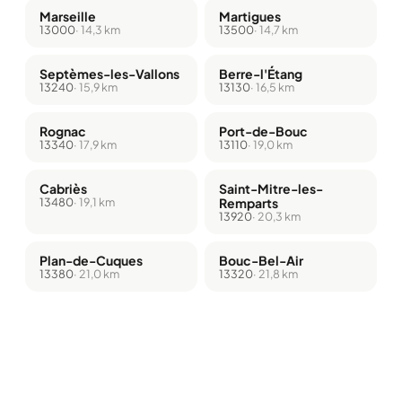
Marseille
Martigues
13000
· 14,3 km
13500
· 14,7 km
Septèmes-les-Vallons
Berre-l'Étang
13240
· 15,9 km
13130
· 16,5 km
Rognac
Port-de-Bouc
13340
· 17,9 km
13110
· 19,0 km
Cabriès
Saint-Mitre-les-
13480
· 19,1 km
Remparts
13920
· 20,3 km
Plan-de-Cuques
Bouc-Bel-Air
13380
· 21,0 km
13320
· 21,8 km