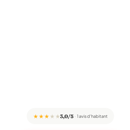
★ ★ ★
★
★
3,0/5
1 avis d'habitant