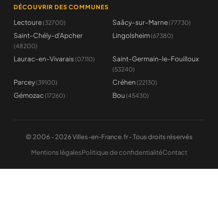
DÉCOUVRIR DES COMMUNES
Lectoure
Saâcy-sur-Marne
(32700)
(77730)
Saint-Chély-d'Apcher
Lingolsheim
(67380)
(48200)
Laurac-en-Vivarais
Saint-Germain-le-Fouilloux
(07110)
(53240)
Parcey
Créhen
(39100)
(22130)
Gémozac
Bou
(17260)
(45430)
© 2006 - 2026 Villes-en-France.fr - Tous droits réservés
Mentions légales
Politique de confidentialité
Contact