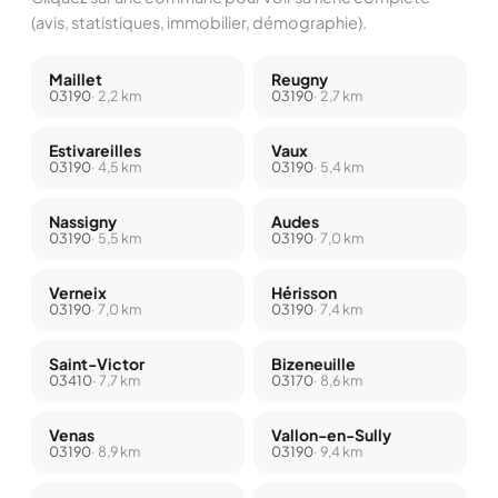
(avis, statistiques, immobilier, démographie).
Maillet
Reugny
03190
· 2,2 km
03190
· 2,7 km
Estivareilles
Vaux
03190
· 4,5 km
03190
· 5,4 km
Nassigny
Audes
03190
· 5,5 km
03190
· 7,0 km
Verneix
Hérisson
03190
· 7,0 km
03190
· 7,4 km
Saint-Victor
Bizeneuille
03410
· 7,7 km
03170
· 8,6 km
Venas
Vallon-en-Sully
03190
· 8,9 km
03190
· 9,4 km