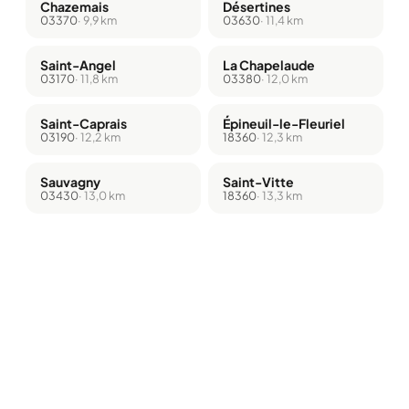
Chazemais
Désertines
03370
· 9,9 km
03630
· 11,4 km
Saint-Angel
La Chapelaude
03170
· 11,8 km
03380
· 12,0 km
Saint-Caprais
Épineuil-le-Fleuriel
03190
· 12,2 km
18360
· 12,3 km
Sauvagny
Saint-Vitte
03430
· 13,0 km
18360
· 13,3 km