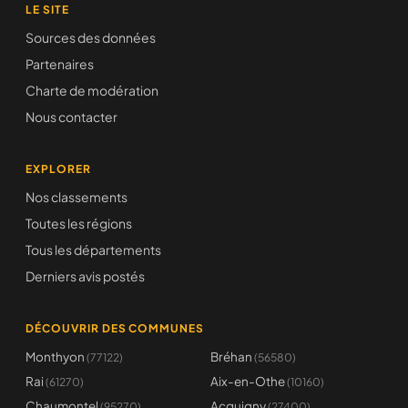
LE SITE
Sources des données
Partenaires
Charte de modération
Nous contacter
EXPLORER
Nos classements
Toutes les régions
Tous les départements
Derniers avis postés
DÉCOUVRIR DES COMMUNES
Monthyon
Bréhan
(77122)
(56580)
Rai
Aix-en-Othe
(61270)
(10160)
Chaumontel
Acquigny
(95270)
(27400)