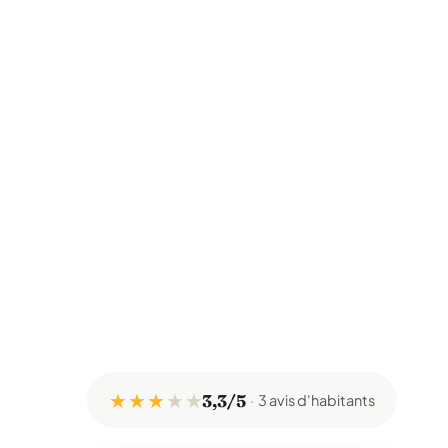
★ ★ ★
★
★
3,3/5
3 avis d'habitants