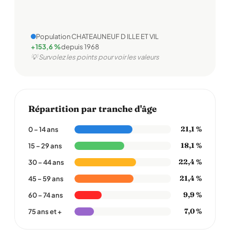
Population CHATEAUNEUF D ILLE ET VIL
+153,6 %
depuis 1968
💡 Survolez les points pour voir les valeurs
Répartition par tranche d'âge
21,1 %
0 – 14 ans
18,1 %
15 – 29 ans
22,4 %
30 – 44 ans
21,4 %
45 – 59 ans
9,9 %
60 – 74 ans
7,0 %
75 ans et +