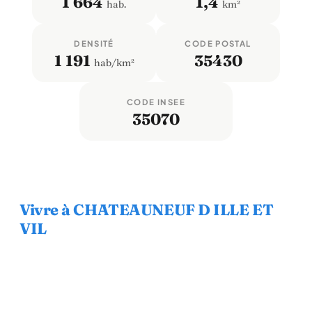
1 664
1,4
hab.
km²
DENSITÉ
CODE POSTAL
1 191
35430
hab/km²
CODE INSEE
35070
Vivre à CHATEAUNEUF D ILLE ET
VIL