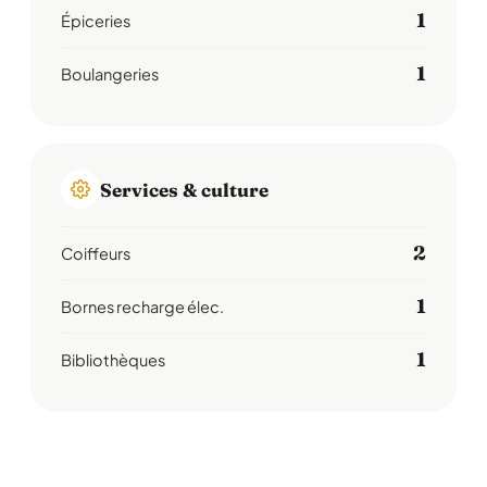
1
Épiceries
1
Boulangeries
Services & culture
2
Coiffeurs
1
Bornes recharge élec.
1
Bibliothèques