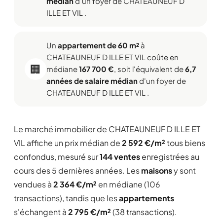
médian
d'un foyer de CHATEAUNEUF D
ILLE ET VIL .
Un
appartement de 60 m²
à
CHATEAUNEUF D ILLE ET VIL coûte en
🏢
médiane
167 700 €
, soit l'équivalent de
6,7
années de salaire médian
d'un foyer de
CHATEAUNEUF D ILLE ET VIL .
Le marché immobilier de CHATEAUNEUF D ILLE ET
VIL affiche un prix médian de
2 592 €/m²
tous biens
confondus, mesuré sur
144 ventes
enregistrées au
cours des 5 dernières années. Les
maisons
y sont
vendues à
2 364 €/m²
en médiane (106
transactions), tandis que les
appartements
s'échangent à
2 795 €/m²
(38 transactions).