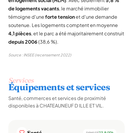
en logement social (HLM)
. Avec seulement
5,8 %
de logements vacants
, le marché immobilier
témoigne d'une
forte tension
et d'une demande
soutenue. Les logements comptent en moyenne
4,1 pièces
, et le parc a été majoritairement construit
depuis 2006
(38,6 %).
Source : INSEE (recensement 2022)
Services
Équipements et services
Santé, commerces et services de proximité
disponibles à CHATEAUNEUF D ILLE ET VIL.
Santé
23,8/10k
DENSITÉ