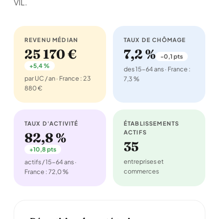
VIL.
REVENU MÉDIAN
TAUX DE CHÔMAGE
25 170 €
7,2 %
-0,1 pts
+5,4 %
des 15-64 ans · France :
par UC / an · France : 23
7,3 %
880 €
TAUX D'ACTIVITÉ
ÉTABLISSEMENTS
ACTIFS
82,8 %
35
+10,8 pts
entreprises et
actifs / 15-64 ans ·
commerces
France : 72,0 %