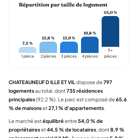
Répartition par taille de logement
45,0 %
19,8 %
13,9 %
13,8 %
7,5 %
5+
1 pièce
2 pièces
3 pièces
4 pièces
pièces
CHATEAUNEUF D ILLE ET VIL
dispose de
797
logements
au total, dont
735 résidences
principales
(92,2 %). Le parc est composé de
65,6
% de maisons
et
27,1 % d'appartements
.
Le marché est
équilibré
entre
54,0 % de
propriétaires
et
44,5 % de locataires
, dont
8,9 %