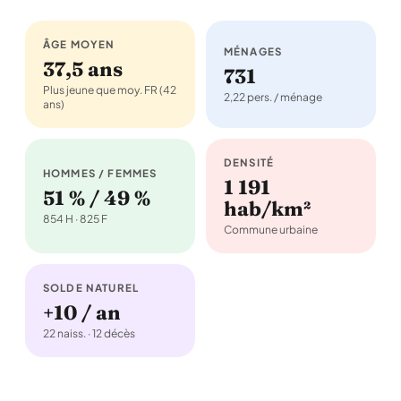
ÂGE MOYEN
MÉNAGES
37,5 ans
731
Plus jeune que moy. FR (42
2,22 pers. / ménage
ans)
DENSITÉ
HOMMES / FEMMES
1 191
51 % / 49 %
hab/km²
854 H · 825 F
Commune urbaine
SOLDE NATUREL
+10 / an
22 naiss. · 12 décès