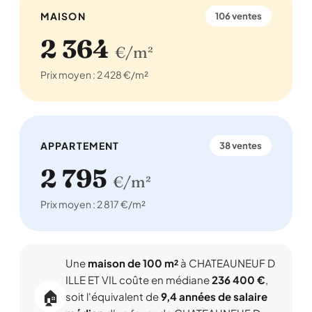
MAISON
106 ventes
2 364
€/m²
Prix moyen : 2 428 €/m²
APPARTEMENT
38 ventes
2 795
€/m²
Prix moyen : 2 817 €/m²
Une
maison de 100 m²
à CHATEAUNEUF D
ILLE ET VIL coûte en médiane
236 400 €
,
🏠
soit l'équivalent de
9,4 années de salaire