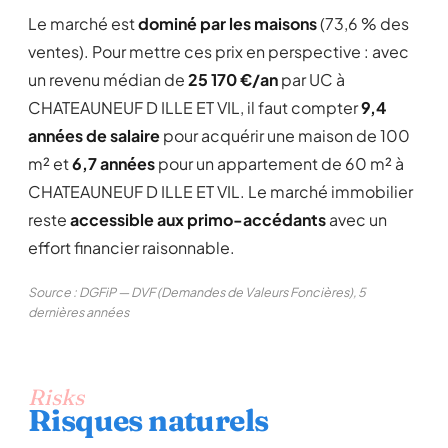
Le marché est
dominé par les maisons
(73,6 % des
ventes). Pour mettre ces prix en perspective : avec
un revenu médian de
25 170 €/an
par UC à
CHATEAUNEUF D ILLE ET VIL, il faut compter
9,4
années de salaire
pour acquérir une maison de 100
m² et
6,7 années
pour un appartement de 60 m² à
CHATEAUNEUF D ILLE ET VIL. Le marché immobilier
reste
accessible aux primo-accédants
avec un
effort financier raisonnable.
Source : DGFiP — DVF (Demandes de Valeurs Foncières), 5
dernières années
Risks
Risques naturels