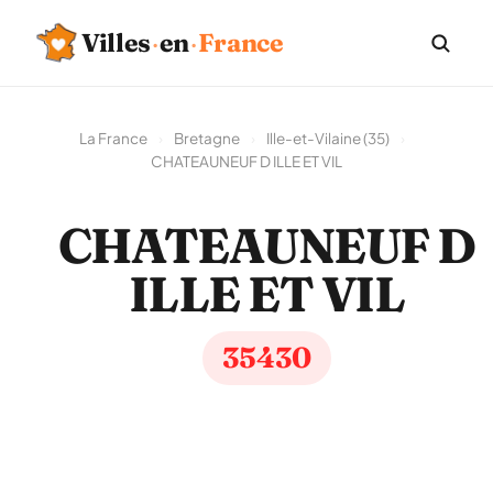
Villes
·
en
·
France
La France
›
Bretagne
›
Ille-et-Vilaine (35)
›
CHATEAUNEUF D ILLE ET VIL
CHATEAUNEUF D
ILLE ET VIL
35430