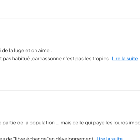
 de la luge et on aime .
st pas habitué ,carcassonne n'est pas les tropics.
Lire la suite
une partie de la population ....mais celle qui paye les lourds i
ones de "libre échange"en développement.
Lire la suite