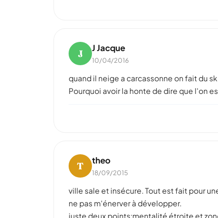
J Jacque
J
10/04/2016
quand il neige a carcassonne on fait du ski
Pourquoi avoir la honte de dire que l'on e
theo
T
18/09/2015
ville sale et insécure. Tout est fait pour 
ne pas m'énerver à développer.
juste deux points:mentalité étroite et z