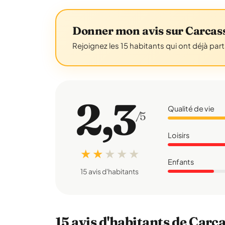
Donner mon avis sur Carcas
Rejoignez les 15 habitants qui ont déjà par
2,3
Qualité de vie
/5
Loisirs
★ ★
★
★
★
Enfants
15 avis d'habitants
15 avis d'habitants de Car