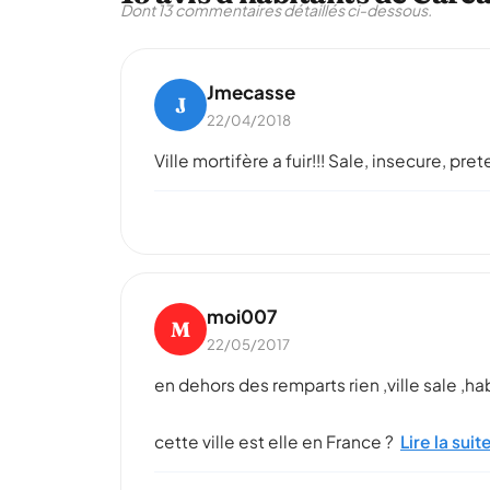
Dont 13 commentaires détaillés ci-dessous.
Jmecasse
J
22/04/2018
Ville mortifère a fuir!!! Sale, insecure, pret
moi007
M
22/05/2017
en dehors des remparts rien ,ville sale ,hab
cette ville est elle en France ?
Lire la suit