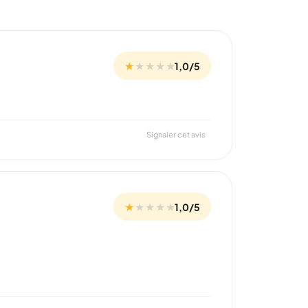
★
★
★
★
★
1,0/5
Signaler cet avis
★
★
★
★
★
1,0/5