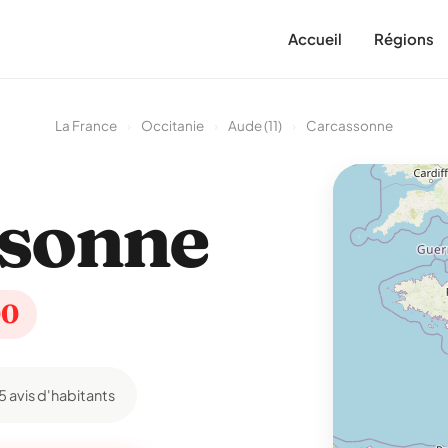
Accueil
Régions
La France
›
Occitanie
›
Aude (11)
›
Carcassonne
ssonne
00
5 avis d'habitants