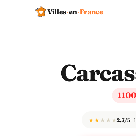
Villes
·
en
·
France
Carca
110
★ ★
★
★
★
2,3/5
1