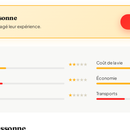
sonne
tagé leur expérience.
Coût de la vie
★ ★
★
★
★
Économie
★ ★
★
★
★
Transports
★
★
★
★
★
cassonne