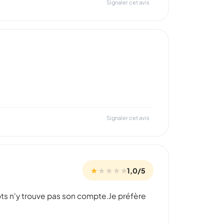
Signaler cet avis
Signaler cet avis
★
★
★
★
★
1,0/5
mpots n'y trouve pas son compte.Je préfère