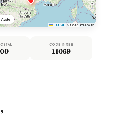
, Aude
Leaflet
|
© OpenStreetMap
POSTAL
CODE INSEE
000
11069
n
75