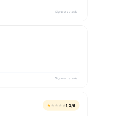
Signaler cet avis
Signaler cet avis
★
★
★
★
★
1,0/5