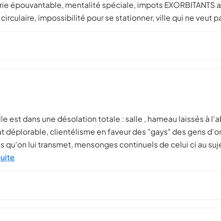
oirie épouvantable, mentalité spéciale, impots EXORBITANTS alo
circulaire, impossibilité pour se stationner, ville qui ne veut p
lle est dans une désolation totale : salle , hameau laissés à l
at déplorable, clientélisme en faveur des "gays" des gens d'o
 qu'on lui transmet, mensonges continuels de celui ci au suje
suite