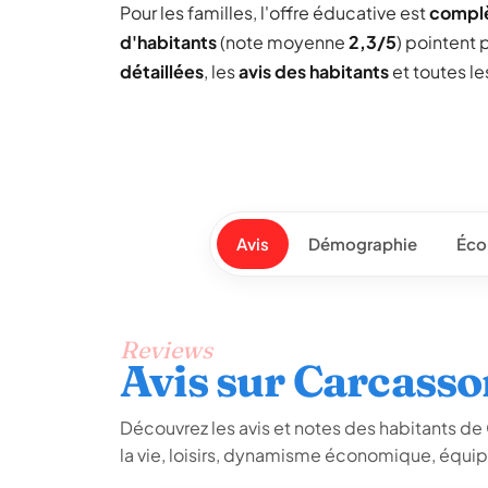
Pour les familles, l'offre éducative est
compl
d'habitants
(note moyenne
2,3/5
) pointent 
détaillées
, les
avis des habitants
et toutes l
Avis
Démographie
Éco
Reviews
Avis sur Carcass
Découvrez les avis et notes des habitants de 
la vie, loisirs, dynamisme économique, équip