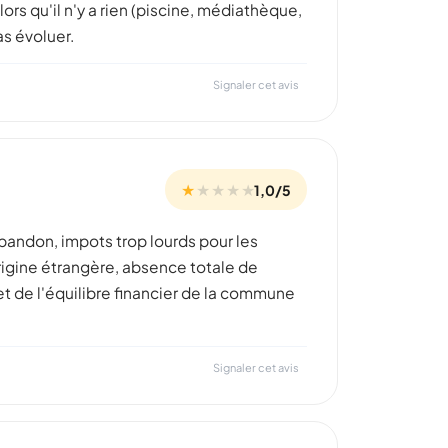
rs qu'il n'y a rien (piscine, médiathèque,
as évoluer.
Signaler cet avis
★
★
★
★
★
1,0/5
'abandon, impots trop lourds pour les
rigine étrangère, absence totale de
t de l'équilibre financier de la commune
Signaler cet avis