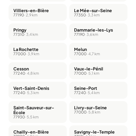
Villiers-en-Bière
Le Mée-sur-Seine
77190
· 2,9 km
77350
· 3,3 km
Pringy
Dammarie-les-Lys
77310
· 3,4 km
77190
· 3,6 km
La Rochette
Melun
77000
· 3,9 km
77000
· 4,7 km
Cesson
Vaux-le-Pénil
77240
· 4,8 km
77000
· 5,1 km
Vert-Saint-Denis
Seine-Port
77240
· 5,3 km
77240
· 5,4 km
Saint-Sauveur-sur-
Livry-sur-Seine
École
77000
· 5,8 km
77930
· 5,5 km
Chailly-en-Bière
Savigny-le-Temple