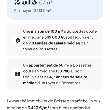
2 513
€/m²
Prix moyen : 2 513 €/m²
Une
maison de 100 m²
à Boissettes coûte
en médiane
349 000 €
, soit l'équivalent
🏠
de
9,8 années de salaire médian
d'un
foyer de Boissettes .
Un
appartement de 60 m²
à Boissettes
coûte en médiane
150 780 €
, soit
🏢
l'équivalent de
4,2 années de salaire
médian
d'un foyer de Boissettes .
Le marché immobilier de Boissettes affiche un prix
médian de
3 423 €/m²
tous biens confondus,