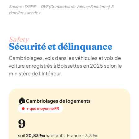
Source : DGFiP — DVF (Demandes de Valeurs Foncières), 5
dernières années
Safety
Sécurité et délinquance
Cambriolages, vols dans les véhicules et vols de
voiture enregistrés à Boissettes en 2025 selon le
ministère de l'Intérieur.
🏠
Cambriolages de logements
+ que moyenne FR
9
soit
20,83 ‰
habitants
· France ≈ 3,3 ‰