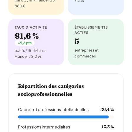
par UC / an · France : 23
7,3 %
880 €
TAUX D'ACTIVITÉ
ÉTABLISSEMENTS
ACTIFS
81,6 %
5
+9,6 pts
entreprises et
actifs / 15-64 ans ·
commerces
France : 72,0 %
Répartition des catégories
socioprofessionnelles
Cadres et professions intellectuelles
26,4 %
Professions intermédiaires
13,3 %