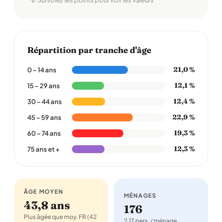
💡 Survolez les points pour voir les valeurs
Répartition par tranche d'âge
21,0 %
0 – 14 ans
12,1 %
15 – 29 ans
12,4 %
30 – 44 ans
22,9 %
45 – 59 ans
19,3 %
60 – 74 ans
12,3 %
75 ans et +
ÂGE MOYEN
MÉNAGES
43,8 ans
176
Plus âgée que moy. FR (42
2,17 pers. / ménage