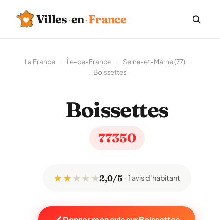
Villes
·
en
·
France
La France
›
Île-de-France
›
Seine-et-Marne (77)
›
Boissettes
Boissettes
77350
★ ★
★
★
★
2,0/5
1 avis d'habitant
Donner mon avis sur Boissettes