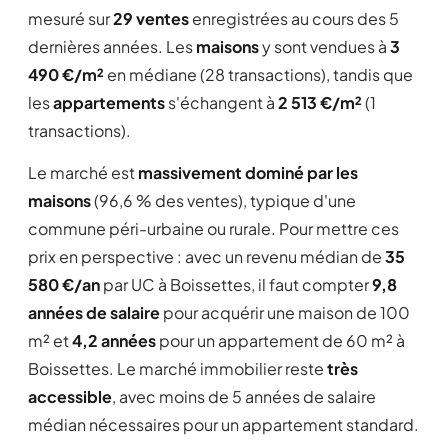
mesuré sur
29 ventes
enregistrées au cours des 5
dernières années. Les
maisons
y sont vendues à
3
490 €/m²
en médiane (28 transactions), tandis que
les
appartements
s'échangent à
2 513 €/m²
(1
transactions).
Le marché est
massivement dominé par les
maisons
(96,6 % des ventes), typique d'une
commune péri-urbaine ou rurale. Pour mettre ces
prix en perspective : avec un revenu médian de
35
580 €/an
par UC à Boissettes, il faut compter
9,8
années de salaire
pour acquérir une maison de 100
m² et
4,2 années
pour un appartement de 60 m² à
Boissettes. Le marché immobilier reste
très
accessible
, avec moins de 5 années de salaire
médian nécessaires pour un appartement standard.