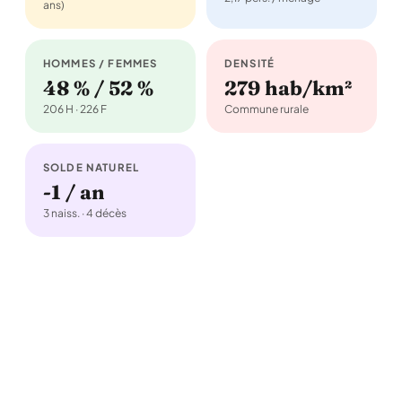
ans)
HOMMES / FEMMES
DENSITÉ
48 % / 52 %
279 hab/km²
206 H · 226 F
Commune rurale
SOLDE NATUREL
-1 / an
3 naiss. · 4 décès