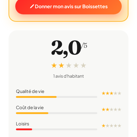
Donner mon avis sur Boissettes
2,0
/5
★ ★
★
★
★
1 avis d'habitant
Qualité de vie
★ ★ ★
★
★
Coût de la vie
★ ★
★
★
★
Loisirs
★
★
★
★
★