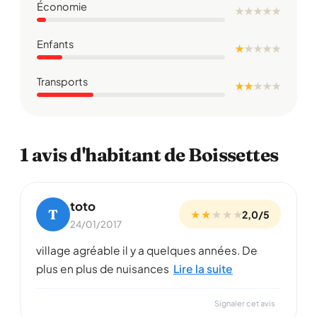
Économie
★
★
★
★
★
Enfants
★
★
★
★
★
Transports
★ ★
★
★
★
1 avis d'habitant de Boissettes
toto
T
★ ★
★
★
★
2,0/5
24/01/2017
village agréable il y a quelques années. De
plus en plus de nuisances
Lire la suite
Signaler cet avis