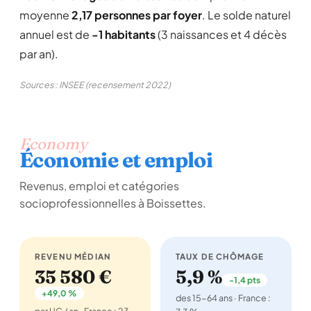
moyenne
2,17 personnes par foyer
. Le solde naturel
annuel est de
-1 habitants
(3 naissances et 4 décès
par an).
Sources : INSEE (recensement 2022)
Economy
Économie et emploi
Revenus, emploi et catégories
socioprofessionnelles à Boissettes.
REVENU MÉDIAN
TAUX DE CHÔMAGE
35 580 €
5,9 %
-1,4 pts
+49,0 %
des 15-64 ans · France :