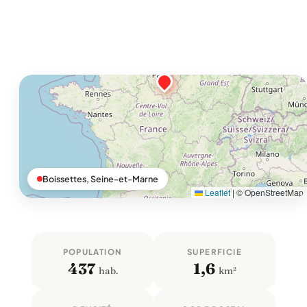
Boissettes, Seine-et-Marne
Leaflet
|
© OpenStreetMap
POPULATION
SUPERFICIE
437
1,6
hab.
km²