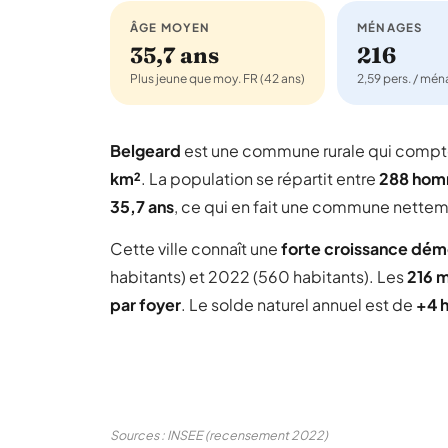
ÂGE MOYEN
MÉNAGES
35,7 ans
216
Plus jeune que moy. FR (42 ans)
2,59 pers. / mé
Belgeard
est une commune rurale qui comp
km²
. La population se répartit entre
288 ho
35,7 ans
, ce qui en fait une commune nettem
Cette ville connaît une
forte croissance dé
habitants) et 2022 (560 habitants). Les
216 
par foyer
. Le solde naturel annuel est de
+4 
Sources : INSEE (recensement 2022)