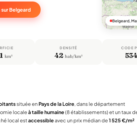
 sur Belgeard
Belgeard, M
RFICIE
DENSITÉ
CODE 
1
42
53
km²
hab/km²
bitants
située en
Pays de la Loire
, dans le département
nomie locale
à taille humaine
(8 établissements) et un taux d
ché local est
accessible
avec un prix médian de
1 525 €/m²