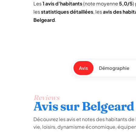
Les
1 avis d'habitants
(note moyenne
5,0/5
)
les
statistiques détaillées
, les
avis des habit
Belgeard
.
Avis
Démographie
Reviews
Avis sur Belgeard
Découvrez les avis et notes des habitants de B
vie, loisirs, dynamisme économique, équipem