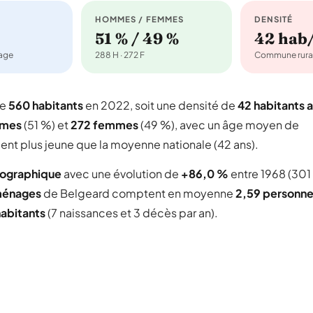
HOMMES / FEMMES
DENSITÉ
51 % / 49 %
42 hab
nage
288 H · 272 F
Commune rura
te
560 habitants
en 2022, soit une densité de
42 habitants 
mmes
(51 %) et
272 femmes
(49 %), avec un âge moyen de
ent plus jeune que la moyenne nationale (42 ans).
mographique
avec une évolution de
+86,0 %
entre 1968 (301
ménages
de Belgeard comptent en moyenne
2,59 personn
habitants
(7 naissances et 3 décès par an).