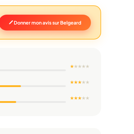
Donner mon avis sur Belgeard
★
★
★
★
★
★ ★ ★
★
★
★ ★ ★
★
★