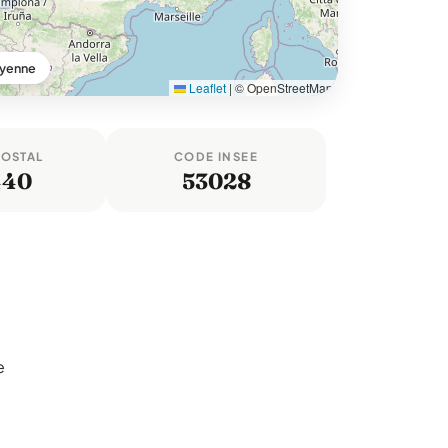
ayenne
Leaflet
|
© OpenStreetMap
POSTAL
CODE INSEE
440
53028
e