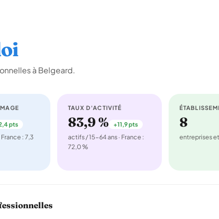
oi
onnelles à Belgeard.
ÔMAGE
TAUX D'ACTIVITÉ
ÉTABLISSEM
83,9 %
8
2,4 pts
+11,9 pts
 France : 7,3
actifs / 15-64 ans · France :
entreprises 
72,0 %
fessionnelles