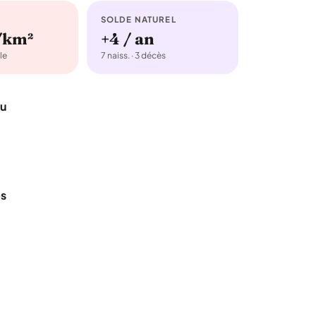
SOLDE NATUREL
/km²
+4 / an
le
7 naiss. · 3 décès
au
es