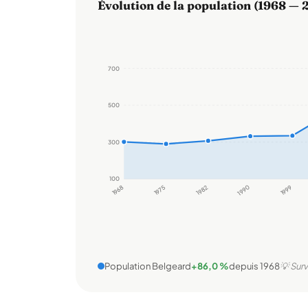
Évolution de la population (1968 — 
700
500
300
100
1968
1975
1982
1990
1999
Population Belgeard
+86,0 %
depuis 1968
💡 Surv