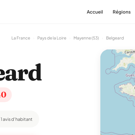
Accueil
Régions
La France
›
Pays de la Loire
›
Mayenne (53)
›
Belgeard
eard
40
1 avis d'habitant