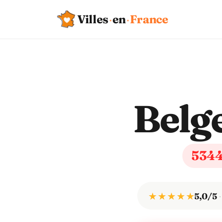
Villes
·
en
·
France
Belg
534
★ ★ ★ ★ ★
5,0/5