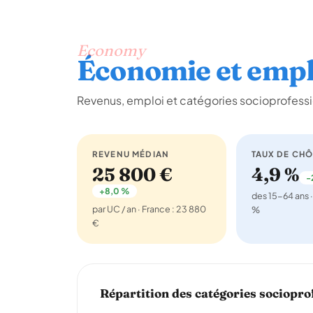
Economy
Économie et empl
Revenus, emploi et catégories socioprofessi
REVENU MÉDIAN
TAUX DE CH
25 800 €
4,9 %
-
+8,0 %
des 15-64 ans ·
par UC / an · France : 23 880
%
€
Répartition des catégories sociopro