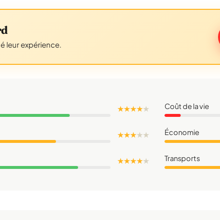
rd
gé leur expérience.
Coût de la vie
★ ★ ★ ★
★
Économie
★ ★ ★
★
★
Transports
★ ★ ★ ★
★