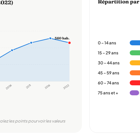
Répartition par
2022)
560 hab.
0 – 14 ans
15 – 29 ans
30 – 44 ans
45 – 59 ans
60 – 74 ans
2006
2011
2016
2022
75 ans et +
olez les points pour voir les valeurs