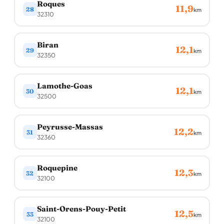
Roques
11,9
28
km
32310
Biran
12,1
29
km
32350
Lamothe-Goas
12,1
30
km
32500
Peyrusse-Massas
12,2
31
km
32360
Roquepine
12,3
32
km
32100
Saint-Orens-Pouy-Petit
12,5
33
km
32100