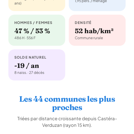
1,95 pers. / ménage
ans)
HOMMES / FEMMES
DENSITÉ
47 % / 53 %
52 hab/km²
486 H · 556 F
Commune rurale
SOLDE NATUREL
-19 / an
8 naiss. · 27 décès
Les 44 communes les plus
proches
Triées par distance croissante depuis Castéra-
Verduzan (rayon 15 km).