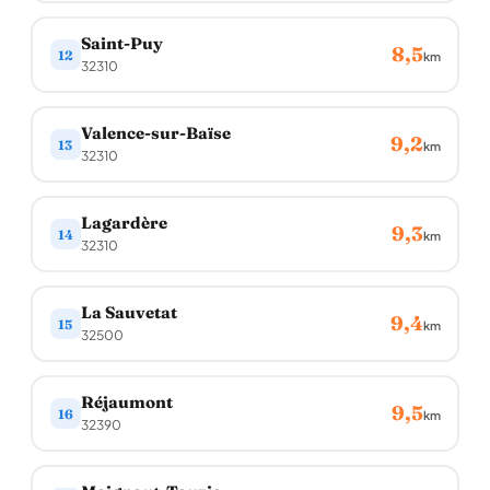
Saint-Puy
8,5
12
km
32310
Valence-sur-Baïse
9,2
13
km
32310
Lagardère
9,3
14
km
32310
La Sauvetat
9,4
15
km
32500
Réjaumont
9,5
16
km
32390