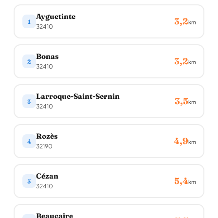
Ayguetinte
3,2
1
km
32410
Bonas
3,2
2
km
32410
Larroque-Saint-Sernin
3,5
3
km
32410
Rozès
4,9
4
km
32190
Cézan
5,4
5
km
32410
Beaucaire