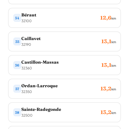
Béraut
12,6
34
km
32100
Caillavet
13,1
35
km
32190
Castillon-Massas
13,1
36
km
32360
Ordan-Larroque
13,2
37
km
32350
Sainte-Radegonde
13,2
38
km
32500