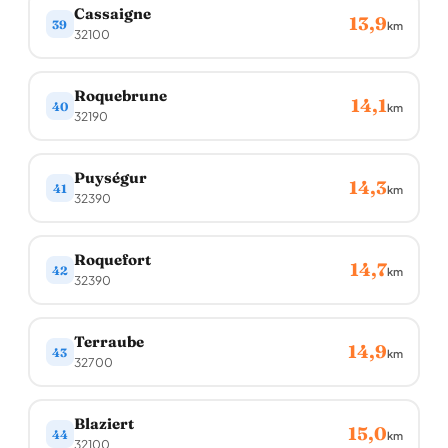
Cassaigne
13,9
39
km
32100
Roquebrune
14,1
40
km
32190
Puységur
14,3
41
km
32390
Roquefort
14,7
42
km
32390
Terraube
14,9
43
km
32700
Blaziert
15,0
44
km
32100