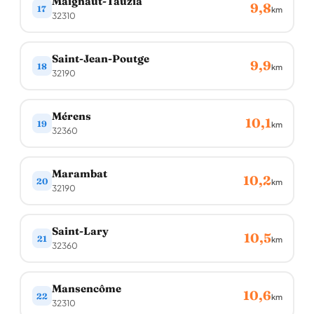
Maignaut-Tauzia
9,8
17
km
32310
Saint-Jean-Poutge
9,9
18
km
32190
Mérens
10,1
19
km
32360
Marambat
10,2
20
km
32190
Saint-Lary
10,5
21
km
32360
Mansencôme
10,6
22
km
32310