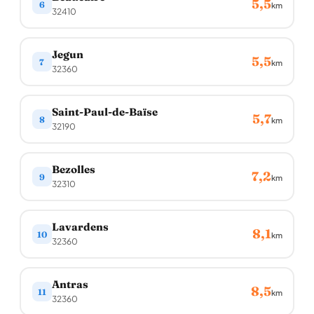
5,5
6
km
32410
Jegun
5,5
7
km
32360
Saint-Paul-de-Baïse
5,7
8
km
32190
Bezolles
7,2
9
km
32310
Lavardens
8,1
10
km
32360
Antras
8,5
11
km
32360