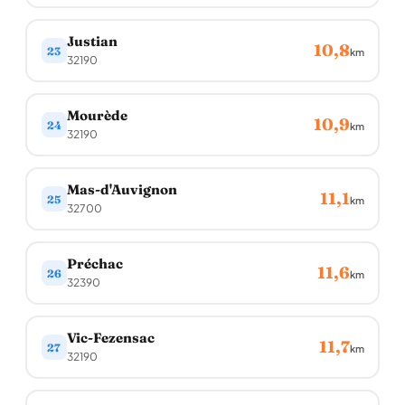
Justian
10,8
23
km
32190
Mourède
10,9
24
km
32190
Mas-d'Auvignon
11,1
25
km
32700
Préchac
11,6
26
km
32390
Vic-Fezensac
11,7
27
km
32190