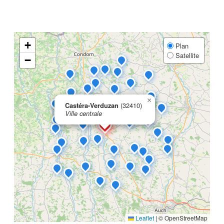
+
Plan
Satellite
−
×
Castéra-Verduzan
(32410)
Ville centrale
Leaflet
|
© OpenStreetMap