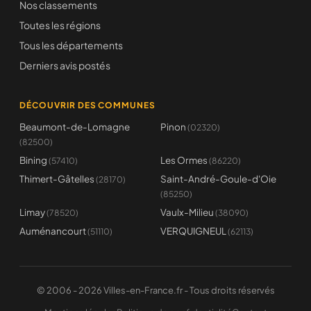
Nos classements
Toutes les régions
Tous les départements
Derniers avis postés
DÉCOUVRIR DES COMMUNES
Beaumont-de-Lomagne
Pinon
(02320)
(82500)
Bining
Les Ormes
(57410)
(86220)
Thimert-Gâtelles
Saint-André-Goule-d'Oie
(28170)
(85250)
Limay
Vaulx-Milieu
(78520)
(38090)
Auménancourt
VERQUIGNEUL
(51110)
(62113)
© 2006 - 2026 Villes-en-France.fr - Tous droits réservés