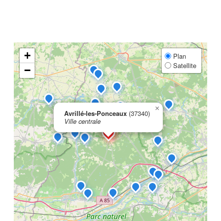
+
Plan
Satellite
−
×
Avrillé-les-Ponceaux
(37340)
Ville centrale