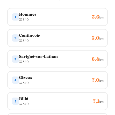
Hommes
3,6
1
km
37340
Continvoir
5,0
2
km
37340
Savigné-sur-Lathan
6,4
3
km
37340
Gizeux
7,0
4
km
37340
Rillé
7,1
5
km
37340