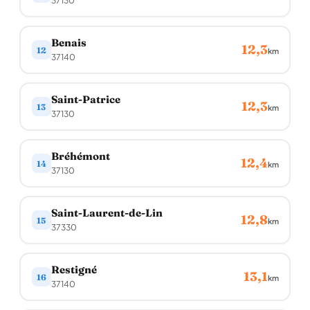
37130
Benais
12,3
12
km
37140
Saint-Patrice
12,3
13
km
37130
Bréhémont
12,4
14
km
37130
Saint-Laurent-de-Lin
12,8
15
km
37330
Restigné
13,1
16
km
37140