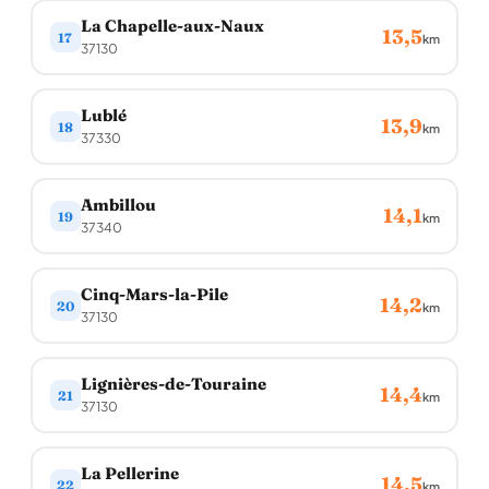
La Chapelle-aux-Naux
13,5
17
km
37130
Lublé
13,9
18
km
37330
Ambillou
14,1
19
km
37340
Cinq-Mars-la-Pile
14,2
20
km
37130
Lignières-de-Touraine
14,4
21
km
37130
La Pellerine
14,5
22
km