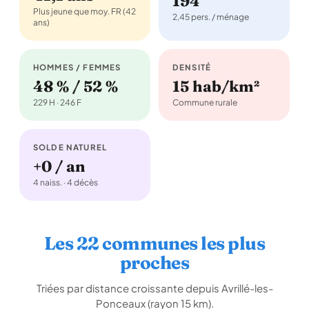
194
Plus jeune que moy. FR (42
2,45 pers. / ménage
ans)
HOMMES / FEMMES
DENSITÉ
48 % / 52 %
15 hab/km²
229 H · 246 F
Commune rurale
SOLDE NATUREL
+0 / an
4 naiss. · 4 décès
Les 22 communes les plus
proches
Triées par distance croissante depuis Avrillé-les-
Ponceaux (rayon 15 km).