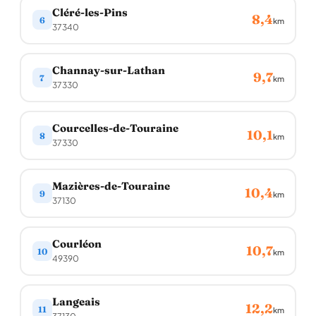
Cléré-les-Pins
8,4
6
km
37340
Channay-sur-Lathan
9,7
7
km
37330
Courcelles-de-Touraine
10,1
8
km
37330
Mazières-de-Touraine
10,4
9
km
37130
Courléon
10,7
10
km
49390
Langeais
12,2
11
km