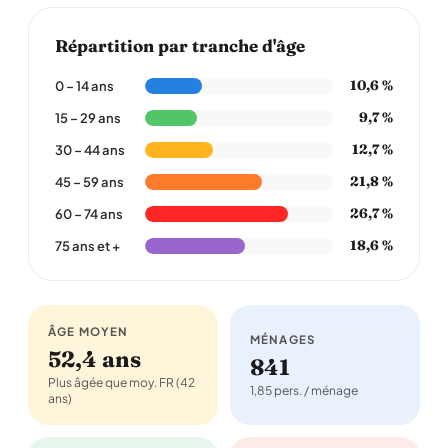
Répartition par tranche d'âge
10,6 %
0 – 14 ans
9,7 %
15 – 29 ans
12,7 %
30 – 44 ans
21,8 %
45 – 59 ans
26,7 %
60 – 74 ans
18,6 %
75 ans et +
ÂGE MOYEN
MÉNAGES
52,4 ans
841
Plus âgée que moy. FR (42
1,85 pers. / ménage
ans)