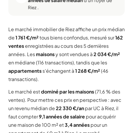
années de salaire médian
d'un foyer de
Riez .
Le marché immobilier de Riez affiche un prix médian
de
1 761 €/m²
tous biens confondus, mesuré sur
162
ventes
enregistrées au cours des 5 dernières
années. Les
maisons
y sont vendues à
2 034 €/m²
en médiane (116 transactions), tandis que les
appartements
s'échangent à
1 268 €/m²
(46
transactions).
Le marché est
dominé par les maisons
(71,6 % des
ventes). Pour mettre ces prix en perspective : avec
un revenu médian de
22 330 €/an
par UC à Riez, il
faut compter
9,1 années de salaire
pour acquérir
une maison de 100 m² et
3,4 années
pour un