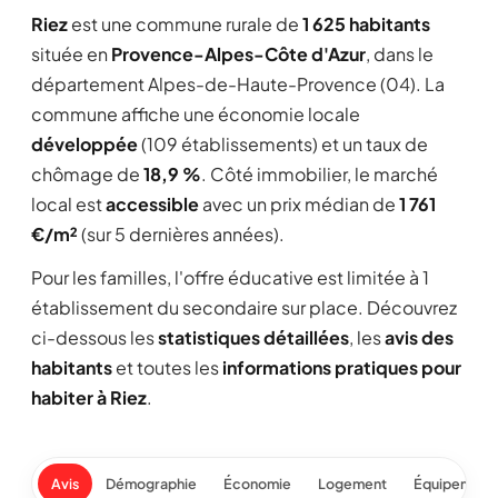
Riez
est une commune rurale de
1 625 habitants
située en
Provence-Alpes-Côte d'Azur
, dans le
département Alpes-de-Haute-Provence (04). La
commune affiche une économie locale
développée
(109 établissements) et un taux de
chômage de
18,9 %
. Côté immobilier, le marché
local est
accessible
avec un prix médian de
1 761
€/m²
(sur 5 dernières années).
Pour les familles, l'offre éducative est limitée à 1
établissement du secondaire sur place. Découvrez
ci-dessous les
statistiques détaillées
, les
avis des
habitants
et toutes les
informations pratiques pour
habiter à Riez
.
Avis
Démographie
Économie
Logement
Équipement