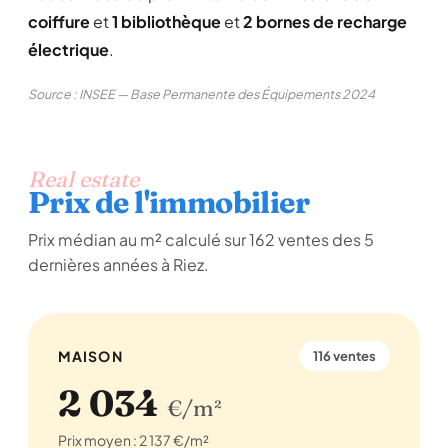
coiffure
et
1 bibliothèque
et
2 bornes de recharge
électrique
.
Source : INSEE — Base Permanente des Équipements 2024
Real estate
Prix de l'immobilier
Prix médian au m² calculé sur 162 ventes des 5
dernières années à Riez.
MAISON
116 ventes
2 034
€/m²
Prix moyen : 2 137 €/m²