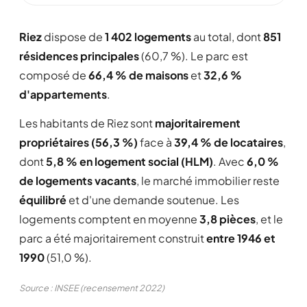
Riez
dispose de
1 402 logements
au total, dont
851
résidences principales
(60,7 %). Le parc est
composé de
66,4 % de maisons
et
32,6 %
d'appartements
.
Les habitants de Riez sont
majoritairement
propriétaires (56,3 %)
face à
39,4 % de locataires
,
dont
5,8 % en logement social (HLM)
. Avec
6,0 %
de logements vacants
, le marché immobilier reste
équilibré
et d'une demande soutenue. Les
logements comptent en moyenne
3,8 pièces
, et le
parc a été majoritairement construit
entre 1946 et
1990
(51,0 %).
Source : INSEE (recensement 2022)