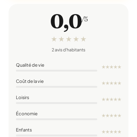
0,0
/5
★
★
★
★
★
2 avis d'habitants
Qualité de vie
★
★
★
★
★
Coût de la vie
★
★
★
★
★
Loisirs
★
★
★
★
★
Économie
★
★
★
★
★
Enfants
★
★
★
★
★