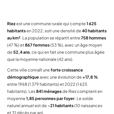
Riez
est une commune rurale qui compte
1 625
habitants
en 2022, soit une densité de
40 habitants
au km²
. La population se répartit entre
758 hommes
(47 %) et
867 femmes
(53 %), avec un âge moyen
de
52,4 ans
, ce qui en fait une commune plus âgée
que la moyenne nationale (42 ans).
Cette ville connaît une
forte croissance
démographique
avec une évolution de
+17,8 %
entre 1968 (1 379 habitants) et 2022 (1 625
habitants). Les
841 ménages
de Riez comptent en
moyenne
1,85 personnes par foyer
. Le solde
naturel annuel est de
-21 habitants
(10 naissances
et 31 décès par an).