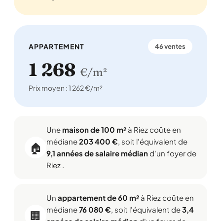
APPARTEMENT
46 ventes
1 268
€/m²
Prix moyen : 1 262 €/m²
Une
maison de 100 m²
à Riez coûte en
médiane
203 400 €
, soit l'équivalent de
🏠
9,1 années de salaire médian
d'un foyer de
Riez .
Un
appartement de 60 m²
à Riez coûte en
médiane
76 080 €
, soit l'équivalent de
3,4
🏢