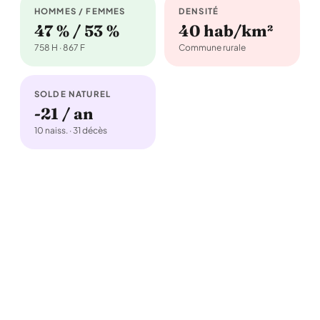
HOMMES / FEMMES
DENSITÉ
47 % / 53 %
40 hab/km²
758 H · 867 F
Commune rurale
SOLDE NATUREL
-21 / an
10 naiss. · 31 décès