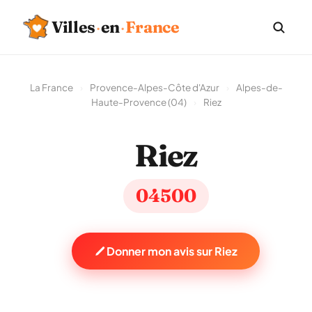
Villes
·
en
·
France
La France
›
Provence-Alpes-Côte d'Azur
›
Alpes-de-
Haute-Provence (04)
›
Riez
Riez
04500
Donner mon avis sur Riez