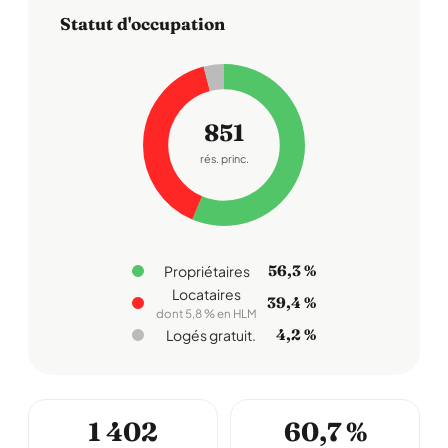
Statut d'occupation
851
rés. princ.
56,3 %
Propriétaires
Locataires
39,4 %
dont 5,8 % en HLM
4,2 %
Logés gratuit.
1 402
60,7 %