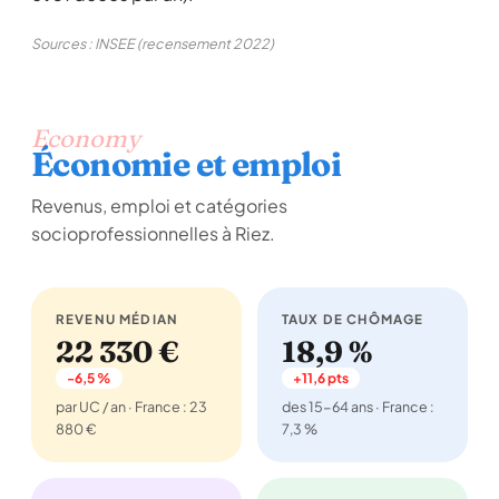
Sources : INSEE (recensement 2022)
Economy
Économie et emploi
Revenus, emploi et catégories
socioprofessionnelles à Riez.
REVENU MÉDIAN
TAUX DE CHÔMAGE
22 330 €
18,9 %
-6,5 %
+11,6 pts
par UC / an · France : 23
des 15-64 ans · France :
880 €
7,3 %