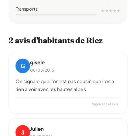
Transports
★
★
★
★
★
2 avis d'habitants de Riez
gisele
G
08/08/2015
On signale que l'on est pas cousin que l'on a
rien a voir avec les hautes alpes
Signaler cet avis
Julien
J