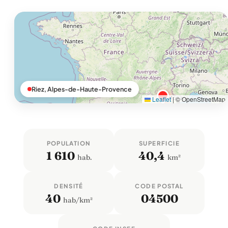
Riez, Alpes-de-Haute-Provence
Leaflet
|
© OpenStreetMap
POPULATION
SUPERFICIE
1 610
40,4
hab.
km²
DENSITÉ
CODE POSTAL
40
04500
hab/km²