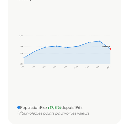
2,0 k
1 625 hab.
1,7 k
1,5 k
1,2 k
1968
1975
1982
1990
1999
2006
2011
2016
2022
Population Riez
+17,8 %
depuis 1968
💡 Survolez les points pour voir les valeurs