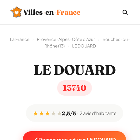
Villes
·
en
·
France
La France
›
Provence-Alpes-Côte d'Azur
›
Bouches-du-
Rhône (13)
›
LE DOUARD
LE DOUARD
13740
★ ★ ★
★
★
2,5/5
2 avis d'habitants
Donner mon avis sur LE DOUARD