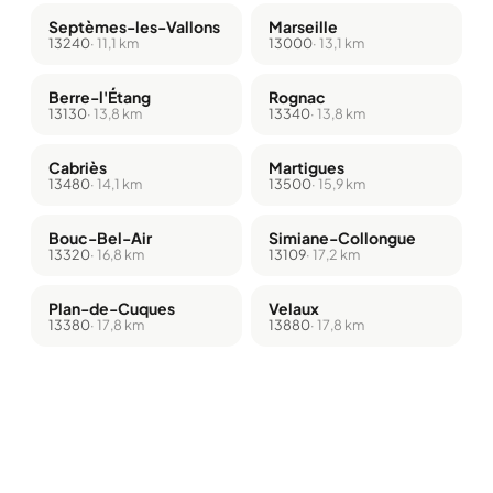
Septèmes-les-Vallons
Marseille
13240
· 11,1 km
13000
· 13,1 km
Berre-l'Étang
Rognac
13130
· 13,8 km
13340
· 13,8 km
Cabriès
Martigues
13480
· 14,1 km
13500
· 15,9 km
Bouc-Bel-Air
Simiane-Collongue
13320
· 16,8 km
13109
· 17,2 km
Plan-de-Cuques
Velaux
13380
· 17,8 km
13880
· 17,8 km