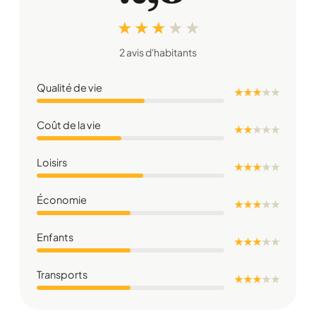
★ ★ ★
★
★
2 avis d'habitants
Qualité de vie
★ ★ ★
★
★
Coût de la vie
★ ★
★
★
★
Loisirs
★ ★ ★
★
★
Économie
★ ★ ★
★
★
Enfants
★ ★ ★
★
★
Transports
★ ★ ★
★
★