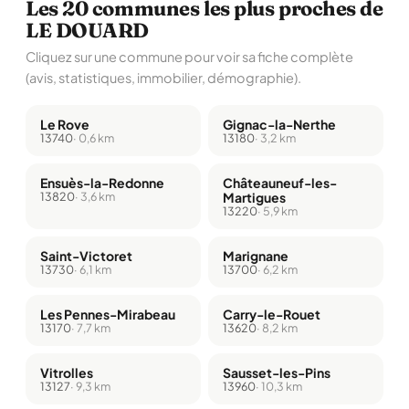
Les 20 communes les plus proches de
LE DOUARD
Cliquez sur une commune pour voir sa fiche complète
(avis, statistiques, immobilier, démographie).
Le Rove
Gignac-la-Nerthe
13740
· 0,6 km
13180
· 3,2 km
Ensuès-la-Redonne
Châteauneuf-les-
13820
· 3,6 km
Martigues
13220
· 5,9 km
Saint-Victoret
Marignane
13730
· 6,1 km
13700
· 6,2 km
Les Pennes-Mirabeau
Carry-le-Rouet
13170
· 7,7 km
13620
· 8,2 km
Vitrolles
Sausset-les-Pins
13127
· 9,3 km
13960
· 10,3 km