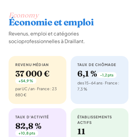
Economy
Économie et emploi
Revenus, emploi et catégories
socioprofessionnelles à Draillant.
REVENU MÉDIAN
TAUX DE CHÔMAGE
37 000 €
6,1 %
-1,2 pts
+54,9 %
des 15-64 ans · France :
par UC / an · France : 23
7,3 %
880 €
TAUX D'ACTIVITÉ
ÉTABLISSEMENTS
ACTIFS
82,8 %
11
+10,8 pts