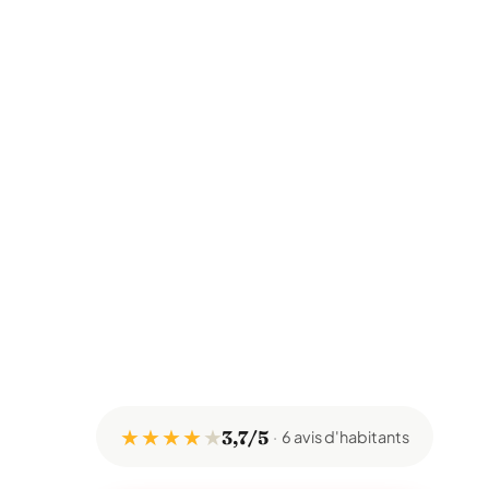
★ ★ ★ ★
★
3,7/5
6 avis d'habitants