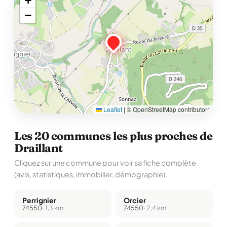
+
−
Leaflet
|
© OpenStreetMap contributors
Les 20 communes les plus proches de
Draillant
Cliquez sur une commune pour voir sa fiche complète
(avis, statistiques, immobilier, démographie).
Perrignier
Orcier
74550
· 1,3 km
74550
· 2,4 km