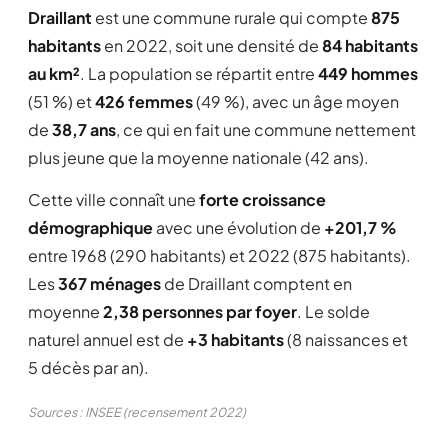
Draillant
est une commune rurale qui compte
875
habitants
en 2022, soit une densité de
84 habitants
au km²
. La population se répartit entre
449 hommes
(51 %) et
426 femmes
(49 %), avec un âge moyen
de
38,7 ans
, ce qui en fait une commune nettement
plus jeune que la moyenne nationale (42 ans).
Cette ville connaît une
forte croissance
démographique
avec une évolution de
+201,7 %
entre 1968 (290 habitants) et 2022 (875 habitants).
Les
367 ménages
de Draillant comptent en
moyenne
2,38 personnes par foyer
. Le solde
naturel annuel est de
+3 habitants
(8 naissances et
5 décès par an).
Sources : INSEE (recensement 2022)