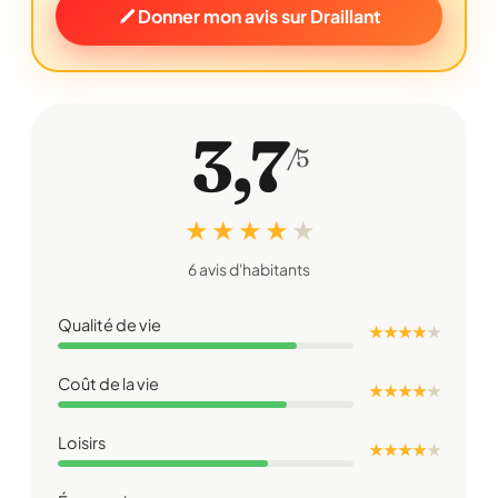
Donner mon avis sur Draillant
3,7
/5
★ ★ ★ ★
★
6 avis d'habitants
Qualité de vie
★ ★ ★ ★
★
Coût de la vie
★ ★ ★ ★
★
Loisirs
★ ★ ★ ★
★