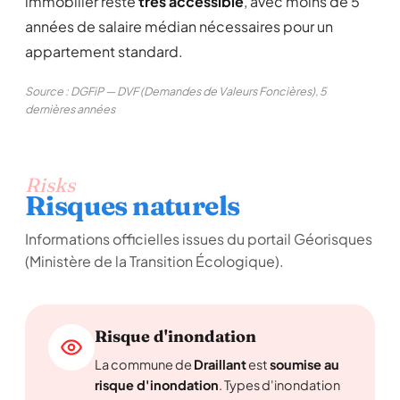
immobilier reste
très accessible
, avec moins de 5
années de salaire médian nécessaires pour un
appartement standard.
Source : DGFiP — DVF (Demandes de Valeurs Foncières), 5
dernières années
Risks
Risques naturels
Informations officielles issues du portail Géorisques
(Ministère de la Transition Écologique).
Risque d'inondation
La commune de
Draillant
est
soumise au
risque d'inondation
. Types d'inondation