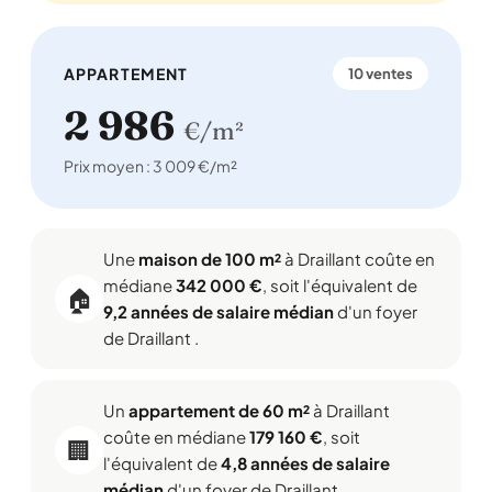
APPARTEMENT
10 ventes
2 986
€/m²
Prix moyen : 3 009 €/m²
Une
maison de 100 m²
à Draillant coûte en
médiane
342 000 €
, soit l'équivalent de
🏠
9,2 années de salaire médian
d'un foyer
de Draillant .
Un
appartement de 60 m²
à Draillant
coûte en médiane
179 160 €
, soit
🏢
l'équivalent de
4,8 années de salaire
médian
d'un foyer de Draillant .