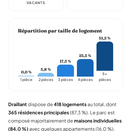
VACANTS
Répartition par taille de logement
51,2 %
25,5 %
17,5 %
5,8 %
0,0 %
5+
1 pièce
2 pièces
3 pièces
4 pièces
pièces
Draillant
dispose de
418 logements
au total, dont
365 résidences principales
(87,3 %). Le parc est
composé majoritairement de
maisons individuelles
(84,0 %)
avec quelques appartements (16,0 %).