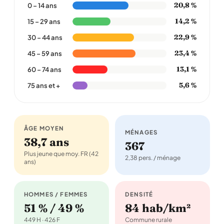
20,8 %
0 – 14 ans
14,2 %
15 – 29 ans
22,9 %
30 – 44 ans
23,4 %
45 – 59 ans
13,1 %
60 – 74 ans
5,6 %
75 ans et +
ÂGE MOYEN
MÉNAGES
38,7 ans
367
Plus jeune que moy. FR (42
2,38 pers. / ménage
ans)
HOMMES / FEMMES
DENSITÉ
51 % / 49 %
84 hab/km²
449 H · 426 F
Commune rurale