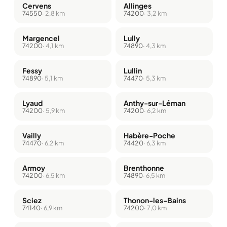
Cervens
Allinges
74550
· 2,8 km
74200
· 3,2 km
Margencel
Lully
74200
· 4,1 km
74890
· 4,3 km
Fessy
Lullin
74890
· 5,1 km
74470
· 5,3 km
Lyaud
Anthy-sur-Léman
74200
· 5,9 km
74200
· 6,2 km
Vailly
Habère-Poche
74470
· 6,2 km
74420
· 6,3 km
Armoy
Brenthonne
74200
· 6,5 km
74890
· 6,5 km
Sciez
Thonon-les-Bains
74140
· 6,9 km
74200
· 7,0 km