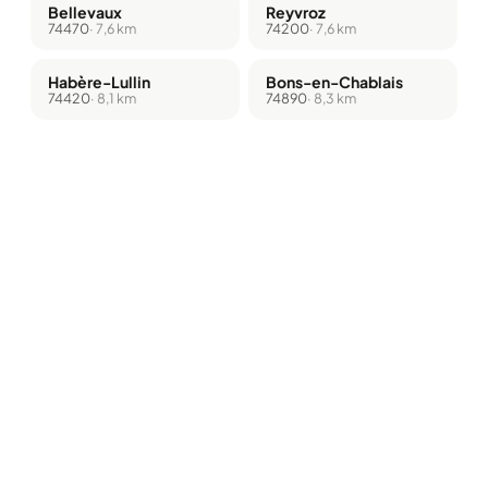
Bellevaux
Reyvroz
74470
· 7,6 km
74200
· 7,6 km
Habère-Lullin
Bons-en-Chablais
74420
· 8,1 km
74890
· 8,3 km