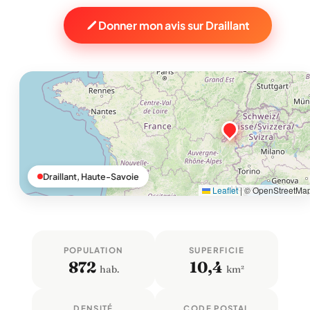
Donner mon avis sur Draillant
Draillant, Haute-Savoie
Leaflet
|
© OpenStreetMa
POPULATION
SUPERFICIE
872
10,4
hab.
km²
DENSITÉ
CODE POSTAL