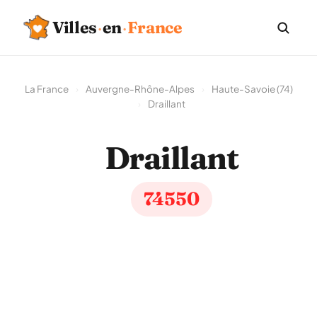
Villes
·
en
·
France
La France
›
Auvergne-Rhône-Alpes
›
Haute-Savoie (74)
›
Draillant
Draillant
74550