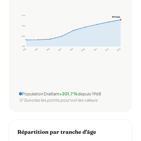
1,0 k
875 hab.
700
400
100
1968
1975
1982
1990
1999
2006
2011
2016
2022
Population Draillant
+201,7 %
depuis 1968
💡 Survolez les points pour voir les valeurs
Répartition par tranche d'âge