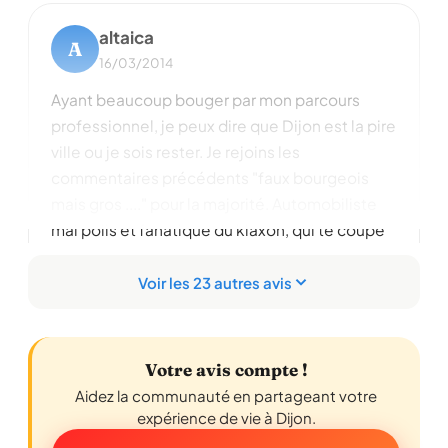
altaica
A
16/03/2014
Ayant beaucoup bouger par mon parcours
professionnel, je peux dire que Dijon est la pire
ville ou je sois rester. Je rejoins les
commentaires précédents "faux bourgeois
mais gros ...." pour la majorité. Automobiliste
mal polis et fanatique du klaxon, qui te coupe
la route quand tu as la priorité..... et j'en passe.
Espaces verts insuffisant, il faut marcher
Voir les 23 autres avis
longtemps suivant ou tu habites pour avoir
droit à un peu de verdures.
Lire la suite
Votre avis compte !
Signaler cet avis
Aidez la communauté en partageant votre
expérience de vie à Dijon.