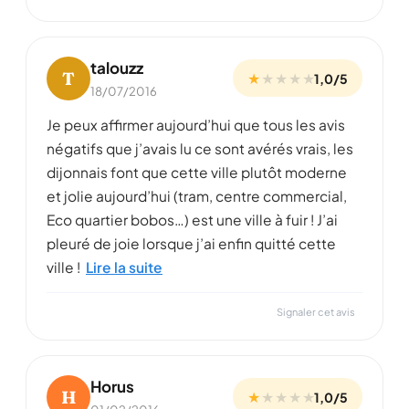
talouzz
T
★
★
★
★
★
1,0/5
18/07/2016
Je peux affirmer aujourd’hui que tous les avis
négatifs que j’avais lu ce sont avérés vrais, les
dijonnais font que cette ville plutôt moderne
et jolie aujourd’hui (tram, centre commercial,
Eco quartier bobos…) est une ville à fuir ! J’ai
pleuré de joie lorsque j’ai enfin quitté cette
ville !
Lire la suite
Signaler cet avis
Horus
H
★
★
★
★
★
1,0/5