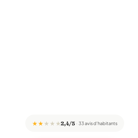
★ ★
★
★
★
2,4/5
33 avis d'habitants