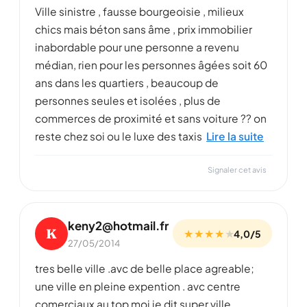
Ville sinistre , fausse bourgeoisie , milieux
chics mais béton sans âme , prix immobilier
inabordable pour une personne a revenu
médian, rien pour les personnes âgées soit 60
ans dans les quartiers , beaucoup de
personnes seules et isolées , plus de
commerces de proximité et sans voiture ?? on
reste chez soi ou le luxe des taxis
Lire la suite
Signaler cet avis
keny2@hotmail.fr
K
★ ★ ★ ★
★
4,0/5
27/05/2014
tres belle ville .avc de belle place agreable;
une ville en pleine expention . avc centre
comerciaux au top moi je dit super ville