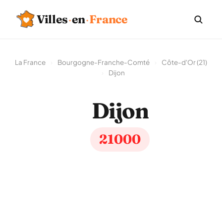
Villes
·
en
·
France
La France
›
Bourgogne-Franche-Comté
›
Côte-d'Or (21)
›
Dijon
Dijon
21000