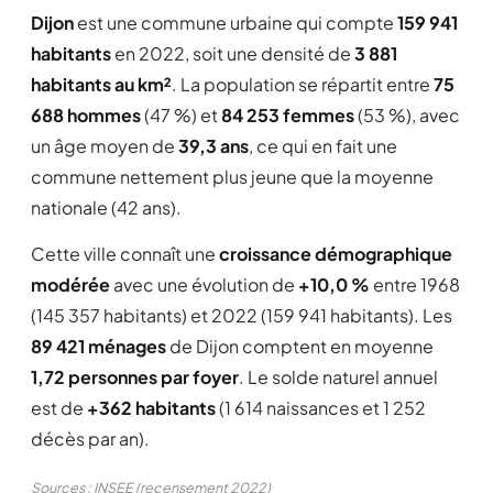
Lire la suite
Dijon
est une commune urbaine qui compte
159 941
habitants
en 2022, soit une densité de
3 881
Signaler cet avis
habitants au km²
. La population se répartit entre
75
688 hommes
(47 %) et
84 253 femmes
(53 %), avec
un âge moyen de
39,3 ans
, ce qui en fait une
Maryse
M
★ ★ ★ ★
★
4,0/5
commune nettement plus jeune que la moyenne
05/07/2013
nationale (42 ans).
Dijon propose tout ce que l'on est en droit
d'attendre d'une grande agglomération.
Cette ville connaît une
croissance démographique
Lire la suite
modérée
avec une évolution de
+10,0 %
entre 1968
(145 357 habitants) et 2022 (159 941 habitants). Les
Signaler cet avis
89 421 ménages
de Dijon comptent en moyenne
1,72 personnes par foyer
. Le solde naturel annuel
est de
+362 habitants
(1 614 naissances et 1 252
stella
S
★ ★
★
★
★
2,0/5
décès par an).
09/12/2012
Sources : INSEE (recensement 2022)
Ayant fait paris lyon montpellier bordeaux et