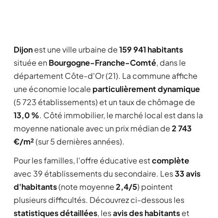
Dijon
est une ville urbaine de
159 941 habitants
située en
Bourgogne-Franche-Comté
, dans le
département Côte-d'Or (21). La commune affiche
une économie locale
particulièrement dynamique
(5 723 établissements) et un taux de chômage de
13,0 %
. Côté immobilier, le marché local est dans la
moyenne nationale avec un prix médian de
2 743
€/m²
(sur 5 dernières années).
Pour les familles, l'offre éducative est
complète
avec 39 établissements du secondaire. Les
33 avis
d'habitants
(note moyenne
2,4/5
) pointent
plusieurs difficultés. Découvrez ci-dessous les
statistiques détaillées
, les
avis des habitants
et