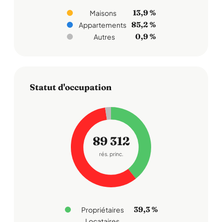
13,9 %
Maisons
Goerger
85,2 %
Appartements
G
0,9 %
Autres
29/12/2011
Ville jolie, mais mentalité lamentable,
faussement riche! Les gens normaux se
prennent pour des bourgeois......c'est ridicule
Statut d'occupation
Lire la suite
Signaler cet avis
89 312
rés. princ.
Amminata
A
18/08/2011
Je rejoins les commentaire précédents quant à
l'ininterêt de cette ville.
39,3 %
Propriétaires
Les gens sont prétentieux, froids et
Locataires