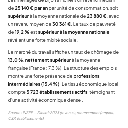
Signaler cet avis
de
25 140 € par an
par unité de consommation, soit
supérieur
à la moyenne nationale de
23 880 €
, avec
un revenu moyen de
30 361 €
. Le taux de pauvreté
cgjr
C
★ ★ ★ ★
★
4,0/5
de
19,2 %
est
supérieur à la moyenne nationale
,
28/03/2012
révélant une forte mixité sociale.
Dijon est une ville très agréable, très belle
Le marché du travail affiche un taux de chômage de
avec ses monuments anciens, c'est une ville
de moyenne importance apportant beaucoup
13,0 %
,
nettement supérieur
à la moyenne
de possibilités d'éducation, de travail et de
française (France : 7,3 %). La structure des emplois
loisirs.
montre une forte présence de
professions
les sports sont bien représentés : foot / Hand /
intermédiaires (15,4 %)
. Le tissu économique local
Basket / Hockey, tous de haut niveau.
compte
5 723 établissements actifs
, témoignant
Lire la suite
d'une activité économique dense .
Signaler cet avis
Source : INSEE — Filosofi 2023 (revenus), recensement (emploi,
CSP, établissements)