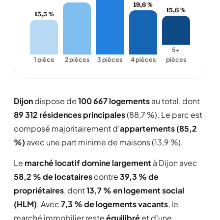
19,6 %
Une vie pas trop chère, mais il vaut mieux avoir
15,6 %
15,5 %
une voiture.
Lire la suite
Signaler cet avis
5+
1 pièce
2 pièces
3 pièces
4 pièces
pièces
manu0611
M
★ ★ ★ ★ ★
5,0/5
12/02/2011
Dijon
dispose de
100 667 logements
au total, dont
89 312 résidences principales
(88,7 %). Le parc est
Ville très agréable : taille humain ; offre
composé majoritairement d'
appartements (85,2
ciulturelle très riche.
%)
avec une part minime de maisons (13,9 %).
Signaler cet avis
Le
marché locatif domine largement
à Dijon avec
58,2 % de locataires
contre
39,3 % de
propriétaires
, dont
13,7 % en logement social
doucenuit28
D
★
★
★
★
★
1,0/5
(HLM)
. Avec
7,3 % de logements vacants
, le
08/02/2011
marché immobilier reste
équilibré
et d'une