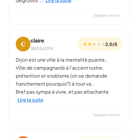
dégrossis"...
Lire la suite
Signaler cet avis
claire
C
★ ★
★
★
★
2,0/5
18/05/2014
Dijon est une ville à la mentalité puante..
Ville de campagnards à l'accent rustre,
prétention et snobisme (on se demande
franchement pourquoi?) à tout va..
Bref pas sympa à vivre, et pas attachante
Lire la suite
Signaler cet avis