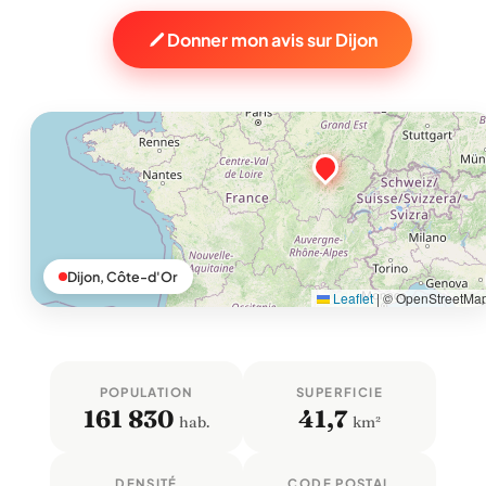
Donner mon avis sur Dijon
Dijon, Côte-d'Or
Leaflet
|
© OpenStreetMa
POPULATION
SUPERFICIE
161 830
41,7
hab.
km²
DENSITÉ
CODE POSTAL