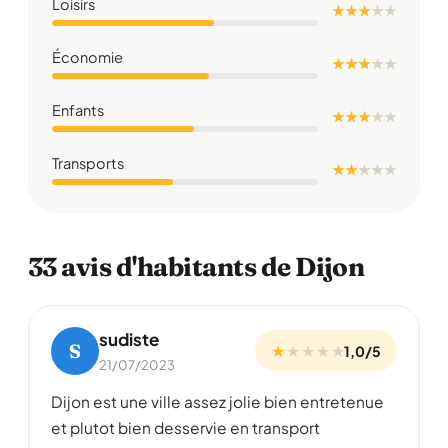
Loisirs
★ ★ ★
★
★
Économie
★ ★ ★
★
★
Enfants
★ ★ ★
★
★
Transports
★ ★
★
★
★
33 avis d'habitants de Dijon
sudiste
S
★
★
★
★
★
1,0/5
21/07/2023
Dijon est une ville assez jolie bien entretenue
et plutot bien desservie en transport