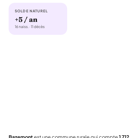
SOLDE NATUREL
+5 / an
16 naiss. · 11 décès
Bazemont
est une commune rurale qui compte
1 712