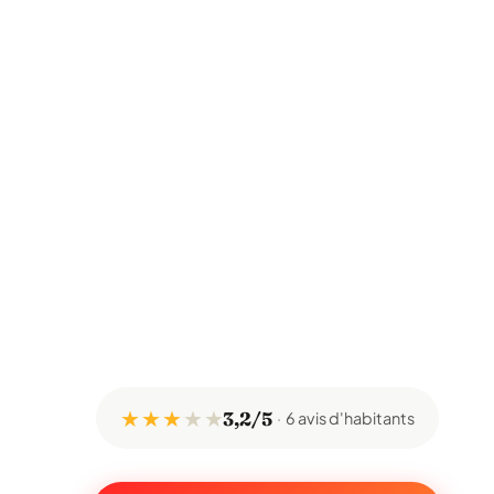
★ ★ ★
★
★
3,2/5
6 avis d'habitants