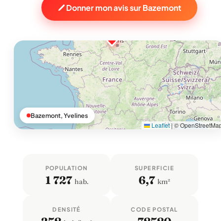
Donner mon avis sur Bazemont
Bazemont, Yvelines
Leaflet
|
© OpenStreetMa
POPULATION
SUPERFICIE
1 727
6,7
hab.
km²
DENSITÉ
CODE POSTAL