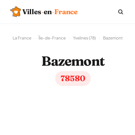
Villes
·
en
·
France
La France
›
Île-de-France
›
Yvelines (78)
›
Bazemont
Bazemont
78580