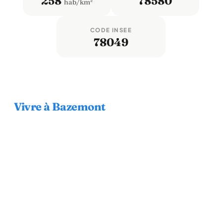
258
78580
hab/km²
CODE INSEE
78049
Vivre à Bazemont