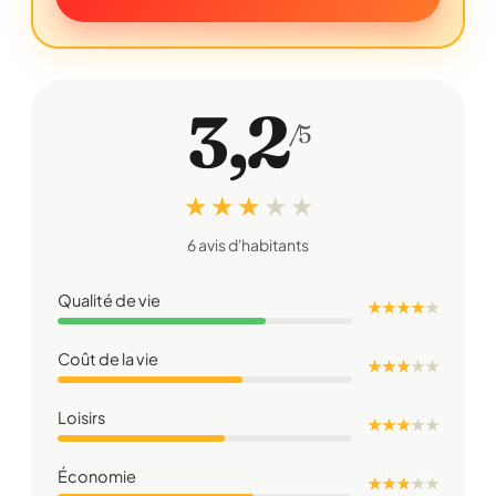
3,2
/5
★ ★ ★
★
★
6 avis d'habitants
Qualité de vie
★ ★ ★ ★
★
Coût de la vie
★ ★ ★
★
★
Loisirs
★ ★ ★
★
★
Économie
★ ★ ★
★
★