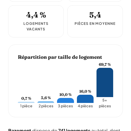
4,4 %
5,4
LOGEMENTS
PIÈCES EN MOYENNE
VACANTS
Répartition par taille de logement
69,7 %
16,0 %
10,0 %
3,6 %
0,7 %
5+
1 pièce
2 pièces
3 pièces
4 pièces
pièces
Bazemont
dispose de
741 logements
au total, dont