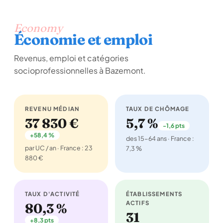
Economy
Économie et emploi
Revenus, emploi et catégories
socioprofessionnelles à Bazemont.
REVENU MÉDIAN
TAUX DE CHÔMAGE
37 830 €
5,7 %
-1,6 pts
+58,4 %
des 15-64 ans · France :
par UC / an · France : 23
7,3 %
880 €
TAUX D'ACTIVITÉ
ÉTABLISSEMENTS
ACTIFS
80,3 %
31
+8,3 pts