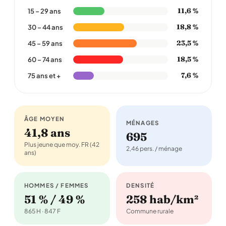
11,6 %
15 – 29 ans
18,8 %
30 – 44 ans
23,5 %
45 – 59 ans
18,5 %
60 – 74 ans
7,6 %
75 ans et +
ÂGE MOYEN
MÉNAGES
41,8 ans
695
Plus jeune que moy. FR (42
2,46 pers. / ménage
ans)
HOMMES / FEMMES
DENSITÉ
51 % / 49 %
258 hab/km²
865 H · 847 F
Commune rurale