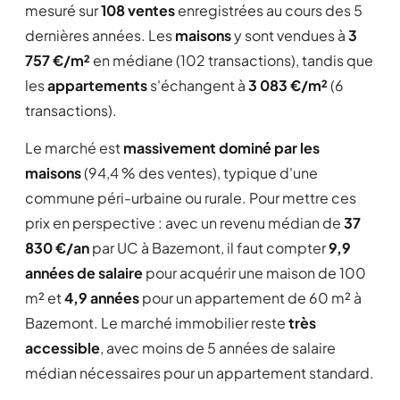
mesuré sur
108 ventes
enregistrées au cours des 5
dernières années. Les
maisons
y sont vendues à
3
757 €/m²
en médiane (102 transactions), tandis que
les
appartements
s'échangent à
3 083 €/m²
(6
transactions).
Le marché est
massivement dominé par les
maisons
(94,4 % des ventes), typique d'une
commune péri-urbaine ou rurale. Pour mettre ces
prix en perspective : avec un revenu médian de
37
830 €/an
par UC à Bazemont, il faut compter
9,9
années de salaire
pour acquérir une maison de 100
m² et
4,9 années
pour un appartement de 60 m² à
Bazemont. Le marché immobilier reste
très
accessible
, avec moins de 5 années de salaire
médian nécessaires pour un appartement standard.