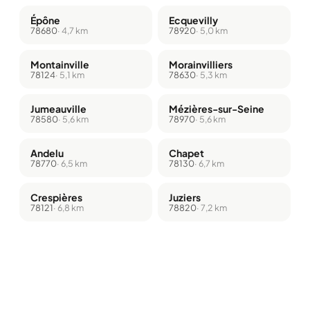
Épône
Ecquevilly
78680
· 4,7 km
78920
· 5,0 km
Montainville
Morainvilliers
78124
· 5,1 km
78630
· 5,3 km
Jumeauville
Mézières-sur-Seine
78580
· 5,6 km
78970
· 5,6 km
Andelu
Chapet
78770
· 6,5 km
78130
· 6,7 km
Crespières
Juziers
78121
· 6,8 km
78820
· 7,2 km