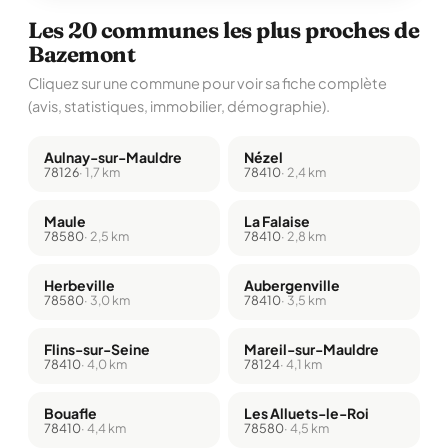
Les 20 communes les plus proches de
Bazemont
Cliquez sur une commune pour voir sa fiche complète
(avis, statistiques, immobilier, démographie).
Aulnay-sur-Mauldre
Nézel
78126
· 1,7 km
78410
· 2,4 km
Maule
La Falaise
78580
· 2,5 km
78410
· 2,8 km
Herbeville
Aubergenville
78580
· 3,0 km
78410
· 3,5 km
Flins-sur-Seine
Mareil-sur-Mauldre
78410
· 4,0 km
78124
· 4,1 km
Bouafle
Les Alluets-le-Roi
78410
· 4,4 km
78580
· 4,5 km