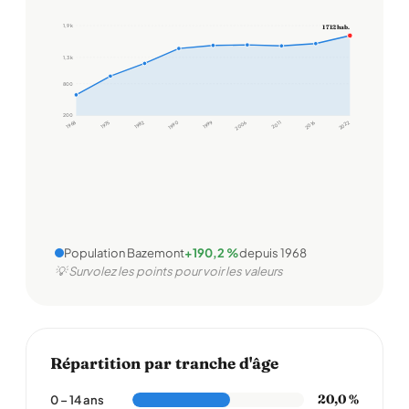
1,9 k
1 712 hab.
1,3 k
800
200
1968
1975
1982
1990
1999
2006
2011
2016
2022
Population Bazemont
+190,2 %
depuis 1968
💡 Survolez les points pour voir les valeurs
Répartition par tranche d'âge
20,0 %
0 – 14 ans