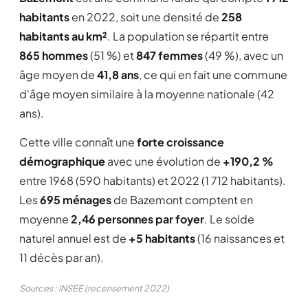
habitants
en 2022, soit une densité de
258
habitants au km²
. La population se répartit entre
865 hommes
(51 %) et
847 femmes
(49 %), avec un
âge moyen de
41,8 ans
, ce qui en fait une commune
d'âge moyen similaire à la moyenne nationale (42
ans).
Cette ville connaît une
forte croissance
démographique
avec une évolution de
+190,2 %
entre 1968 (590 habitants) et 2022 (1 712 habitants).
Les
695 ménages
de Bazemont comptent en
moyenne
2,46 personnes par foyer
. Le solde
naturel annuel est de
+5 habitants
(16 naissances et
11 décès par an).
Sources : INSEE (recensement 2022)