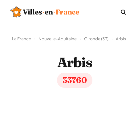
Villes
·
en
·
France
La France
›
Nouvelle-Aquitaine
›
Gironde (33)
›
Arbis
Arbis
33760