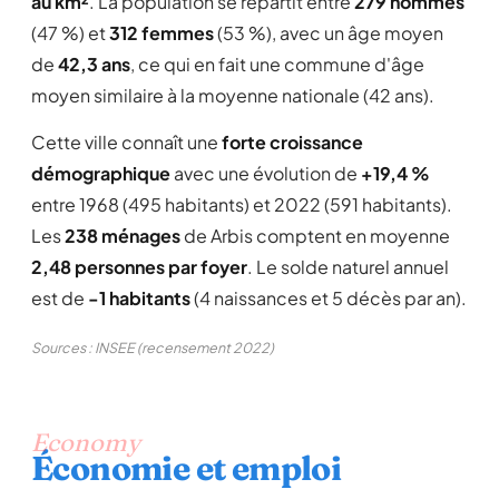
au km²
. La population se répartit entre
279 hommes
(47 %) et
312 femmes
(53 %), avec un âge moyen
de
42,3 ans
, ce qui en fait une commune d'âge
moyen similaire à la moyenne nationale (42 ans).
Cette ville connaît une
forte croissance
démographique
avec une évolution de
+19,4 %
entre 1968 (495 habitants) et 2022 (591 habitants).
Les
238 ménages
de Arbis comptent en moyenne
2,48 personnes par foyer
. Le solde naturel annuel
est de
-1 habitants
(4 naissances et 5 décès par an).
Sources : INSEE (recensement 2022)
Economy
Économie et emploi