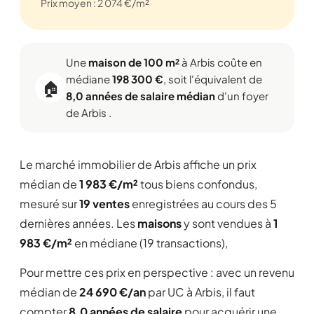
Prix moyen : 2 074 €/m²
Une
maison de 100 m²
à Arbis coûte en
médiane
198 300 €
, soit l'équivalent de
🏠
8,0 années de salaire médian
d'un foyer
de Arbis .
Le marché immobilier de Arbis affiche un prix
médian de
1 983 €/m²
tous biens confondus,
mesuré sur
19 ventes
enregistrées au cours des 5
dernières années. Les
maisons
y sont vendues à
1
983 €/m²
en médiane (19 transactions),
Pour mettre ces prix en perspective : avec un revenu
médian de
24 690 €/an
par UC à Arbis, il faut
compter
8,0 années de salaire
pour acquérir une