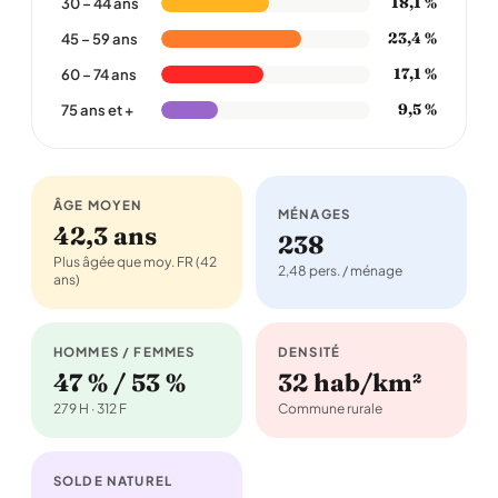
18,1 %
30 – 44 ans
23,4 %
45 – 59 ans
17,1 %
60 – 74 ans
9,5 %
75 ans et +
ÂGE MOYEN
MÉNAGES
42,3 ans
238
Plus âgée que moy. FR (42
2,48 pers. / ménage
ans)
HOMMES / FEMMES
DENSITÉ
47 % / 53 %
32 hab/km²
279 H · 312 F
Commune rurale
SOLDE NATUREL