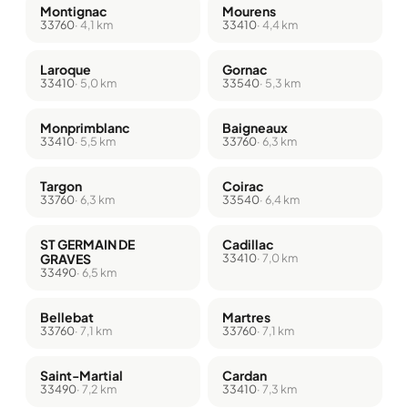
Montignac
Mourens
33760
· 4,1 km
33410
· 4,4 km
Laroque
Gornac
33410
· 5,0 km
33540
· 5,3 km
Monprimblanc
Baigneaux
33410
· 5,5 km
33760
· 6,3 km
Targon
Coirac
33760
· 6,3 km
33540
· 6,4 km
ST GERMAIN DE
Cadillac
GRAVES
33410
· 7,0 km
33490
· 6,5 km
Bellebat
Martres
33760
· 7,1 km
33760
· 7,1 km
Saint-Martial
Cardan
33490
· 7,2 km
33410
· 7,3 km