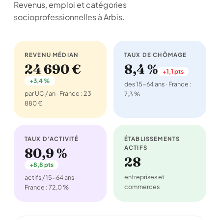
Revenus, emploi et catégories
socioprofessionnelles à Arbis.
REVENU MÉDIAN
TAUX DE CHÔMAGE
24 690 €
8,4 %
+1,1 pts
+3,4 %
des 15-64 ans · France :
par UC / an · France : 23
7,3 %
880 €
TAUX D'ACTIVITÉ
ÉTABLISSEMENTS
ACTIFS
80,9 %
28
+8,8 pts
entreprises et
actifs / 15-64 ans ·
commerces
France : 72,0 %