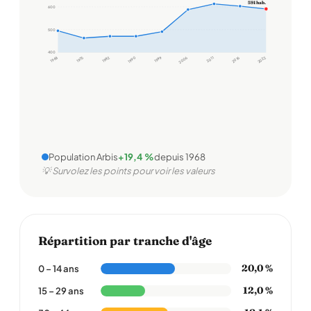
591 hab.
600
500
400
1968
1975
1982
1990
1999
2006
2011
2016
2022
Population Arbis
+19,4 %
depuis 1968
💡 Survolez les points pour voir les valeurs
Répartition par tranche d'âge
20,0 %
0 – 14 ans
12,0 %
15 – 29 ans