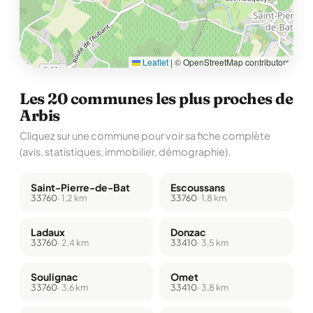
Leaflet
|
© OpenStreetMap contributors
Les 20 communes les plus proches de
Arbis
Cliquez sur une commune pour voir sa fiche complète
(avis, statistiques, immobilier, démographie).
Saint-Pierre-de-Bat
Escoussans
33760
· 1,2 km
33760
· 1,8 km
Ladaux
Donzac
33760
· 2,4 km
33410
· 3,5 km
Soulignac
Omet
33760
· 3,6 km
33410
· 3,8 km