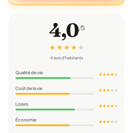
4,0
/5
★ ★ ★ ★
★
4 avis d'habitants
Qualité de vie
★ ★ ★ ★
★
Coût de la vie
★ ★ ★
★
★
Loisirs
★ ★ ★ ★
★
Économie
★ ★ ★
★
★