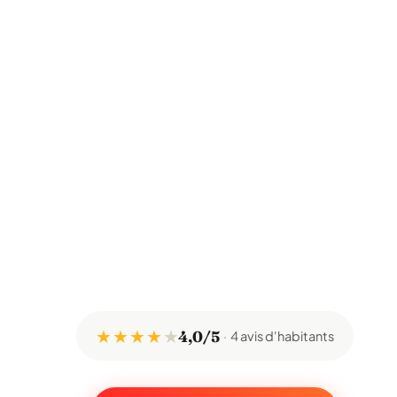
★ ★ ★ ★
★
4,0/5
4 avis d'habitants