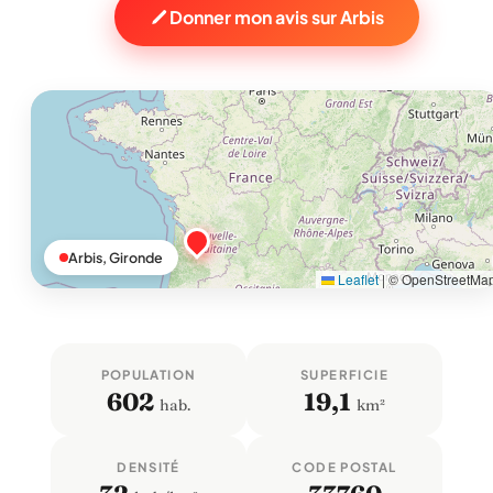
Donner mon avis sur Arbis
Arbis, Gironde
Leaflet
|
© OpenStreetMa
POPULATION
SUPERFICIE
602
19,1
hab.
km²
DENSITÉ
CODE POSTAL