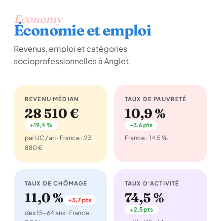
Economy
Économie et emploi
Revenus, emploi et catégories
socioprofessionnelles à Anglet.
REVENU MÉDIAN
TAUX DE PAUVRETÉ
28 510 €
10,9 %
+19,4 %
-3,6 pts
par UC / an · France : 23
France : 14,5 %
880 €
TAUX DE CHÔMAGE
TAUX D'ACTIVITÉ
11,0 %
74,5 %
+3,7 pts
+2,5 pts
des 15-64 ans · France :