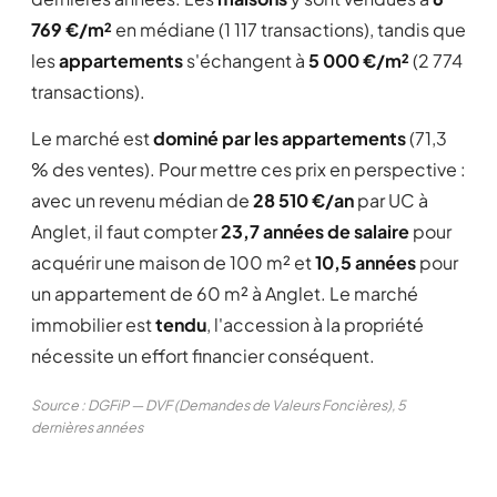
769 €/m²
en médiane (1 117 transactions), tandis que
les
appartements
s'échangent à
5 000 €/m²
(2 774
transactions).
Le marché est
dominé par les appartements
(71,3
% des ventes). Pour mettre ces prix en perspective :
avec un revenu médian de
28 510 €/an
par UC à
Anglet, il faut compter
23,7 années de salaire
pour
acquérir une maison de 100 m² et
10,5 années
pour
un appartement de 60 m² à Anglet. Le marché
immobilier est
tendu
, l'accession à la propriété
nécessite un effort financier conséquent.
Source : DGFiP — DVF (Demandes de Valeurs Foncières), 5
dernières années