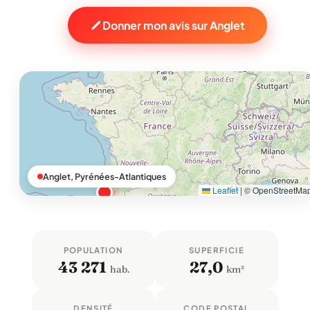
Donner mon avis sur Anglet
Anglet, Pyrénées-Atlantiques
Leaflet
|
© OpenStreetMa
POPULATION
SUPERFICIE
43 271
27,0
hab.
km²
DENSITÉ
CODE POSTAL