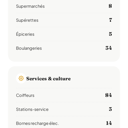
8
Supermarchés
7
Supérettes
5
Épiceries
34
Boulangeries
Services & culture
84
Coiffeurs
3
Stations-service
14
Bornes recharge élec.