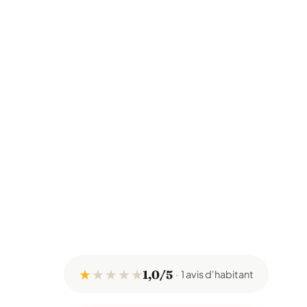
★
★
★
★
★
1,0/5
1 avis d'habitant