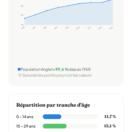
35 k
25 k
14 k
1968
1975
1982
1990
1999
2006
2011
2016
2022
Population Anglet
+99,6 %
depuis 1968
💡 Survolez les points pour voir les valeurs
Répartition par tranche d'âge
11,7 %
0 – 14 ans
15,1 %
15 – 29 ans