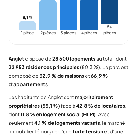
6,1 %
5+
1 pièce
2 pièces
3 pièces
4 pièces
pièces
Anglet
dispose de
28 600 logements
au total, dont
22 953 résidences principales
(80,3 %). Le parc est
composé de
32,9 % de maisons
et
66,9 %
d'appartements
.
Les habitants de Anglet sont
majoritairement
propriétaires (55,1 %)
face à
42,8 % de locataires
,
dont
11,8 % en logement social (HLM)
. Avec
seulement
4,1 % de logements vacants
, le marché
immobilier témoigne d'une
forte tension
et d'une