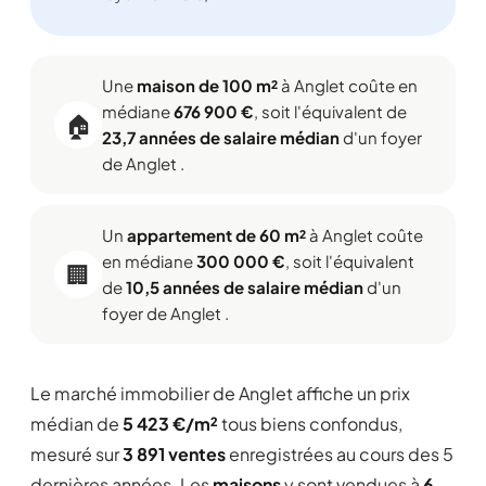
Une
maison de 100 m²
à Anglet coûte en
médiane
676 900 €
, soit l'équivalent de
🏠
23,7 années de salaire médian
d'un foyer
de Anglet .
Un
appartement de 60 m²
à Anglet coûte
en médiane
300 000 €
, soit l'équivalent
🏢
de
10,5 années de salaire médian
d'un
foyer de Anglet .
Le marché immobilier de Anglet affiche un prix
médian de
5 423 €/m²
tous biens confondus,
mesuré sur
3 891 ventes
enregistrées au cours des 5
dernières années. Les
maisons
y sont vendues à
6