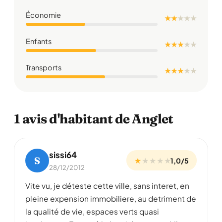
Économie
★ ★
★
★
★
Enfants
★ ★ ★
★
★
Transports
★ ★ ★
★
★
1 avis d'habitant de Anglet
sissi64
S
★
★
★
★
★
1,0/5
28/12/2012
Vite vu, je déteste cette ville, sans interet, en
pleine expension immobiliere, au detriment de
la qualité de vie, espaces verts quasi