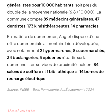
généralistes pour 10 000 habitants
, soit près du
double de la moyenne nationale (6,8 / 10 000). La
commune compte
89 médecins généralistes
,
47
dentistes
,
173 kinésithérapeutes
,
14 pharmacies
.
En matière de commerces, Anglet dispose d'une
offre commerciale alimentaire bien développée,
avec notamment
2 hypermarchés
,
8 supermarchés
,
34 boulangeries
,
5 épiceries
répartis sur la
commune. Les services de proximité incluent
84
salons de coiffure
et
1 bibliothèque
et
14 bornes de
recharge électrique
.
Source : INSEE — Base Permanente des Équipements 2024
Real estate