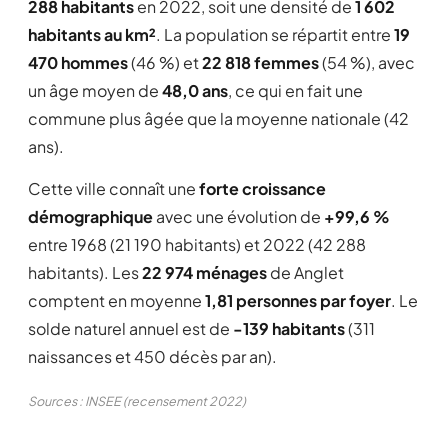
288 habitants
en 2022, soit une densité de
1 602
habitants au km²
. La population se répartit entre
19
470 hommes
(46 %) et
22 818 femmes
(54 %), avec
un âge moyen de
48,0 ans
, ce qui en fait une
commune plus âgée que la moyenne nationale (42
ans).
Cette ville connaît une
forte croissance
démographique
avec une évolution de
+99,6 %
entre 1968 (21 190 habitants) et 2022 (42 288
habitants). Les
22 974 ménages
de Anglet
comptent en moyenne
1,81 personnes par foyer
. Le
solde naturel annuel est de
-139 habitants
(311
naissances et 450 décès par an).
Sources : INSEE (recensement 2022)