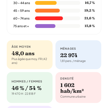
16,7 %
30 – 44 ans
19,2 %
45 – 59 ans
21,6 %
60 – 74 ans
15,8 %
75 ans et +
ÂGE MOYEN
MÉNAGES
48,0 ans
22 974
Plus âgée que moy. FR (42
1,81 pers. / ménage
ans)
DENSITÉ
HOMMES / FEMMES
1 602
46 % / 54 %
hab/km²
19 470 H · 22 818 F
Commune urbaine