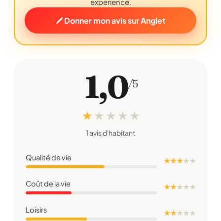
expérience.
Donner mon avis sur Anglet
1,0
/5
★
★
★
★
★
1 avis d'habitant
Qualité de vie
★ ★ ★
★
★
Coût de la vie
★ ★
★
★
★
Loisirs
★ ★
★
★
★