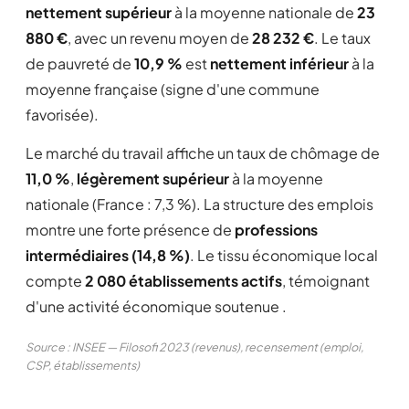
nettement supérieur
à la moyenne nationale de
23
880 €
, avec un revenu moyen de
28 232 €
. Le taux
de pauvreté de
10,9 %
est
nettement inférieur
à la
moyenne française (signe d'une commune
favorisée).
Le marché du travail affiche un taux de chômage de
11,0 %
,
légèrement supérieur
à la moyenne
nationale (France : 7,3 %). La structure des emplois
montre une forte présence de
professions
intermédiaires (14,8 %)
. Le tissu économique local
compte
2 080 établissements actifs
, témoignant
d'une activité économique soutenue .
Source : INSEE — Filosofi 2023 (revenus), recensement (emploi,
CSP, établissements)