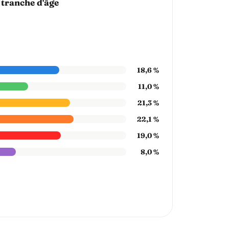
 tranche d'âge
18,6 %
11,0 %
21,3 %
22,1 %
19,0 %
8,0 %