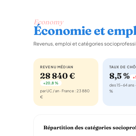
Economy
Économie et empl
Revenus, emploi et catégories socioprofessi
REVENU MÉDIAN
TAUX DE CH
28 840 €
8,5 %
+1
+20,8 %
des 15-64 ans ·
par UC / an · France : 23 880
%
€
Répartition des catégories sociopro