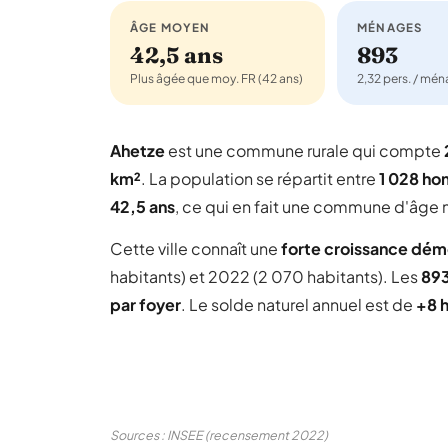
ÂGE MOYEN
MÉNAGES
42,5 ans
893
Plus âgée que moy. FR (42 ans)
2,32 pers. / mé
Ahetze
est une commune rurale qui compte
km²
. La population se répartit entre
1 028 h
42,5 ans
, ce qui en fait une commune d'âge m
Cette ville connaît une
forte croissance dé
habitants) et 2022 (2 070 habitants). Les
89
par foyer
. Le solde naturel annuel est de
+8 
Sources : INSEE (recensement 2022)