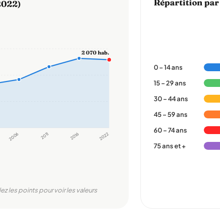
Répartition par
2022)
2 070 hab.
0 – 14 ans
15 – 29 ans
30 – 44 ans
45 – 59 ans
60 – 74 ans
2006
2011
2016
2022
75 ans et +
ez les points pour voir les valeurs