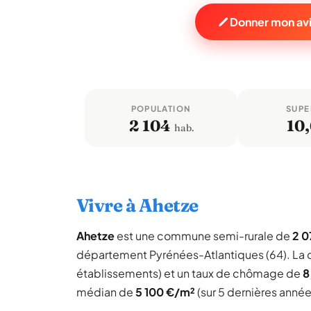
Donner mon avi
POPULATION
SUPE
2 104
10
hab.
Vivre à Ahetze
Ahetze
est une commune semi-rurale de
2 0
département Pyrénées-Atlantiques (64). La
établissements) et un taux de chômage de
8
médian de
5 100 €/m²
(sur 5 dernières année