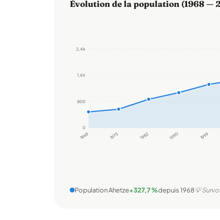
Évolution de la population (1968 — 
2,4 k
1,6 k
800
0
1968
1975
1982
1990
1999
Population Ahetze
+327,7 %
depuis 1968
💡 Survol