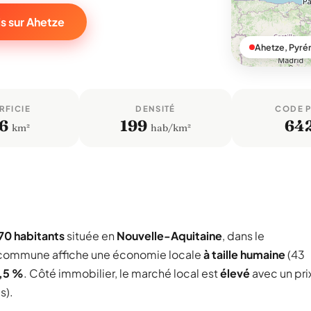
s sur Ahetze
Ahetze, Pyré
RFICIE
DENSITÉ
CODE 
,6
199
64
km²
hab/km²
70 habitants
située en
Nouvelle-Aquitaine
, dans le
 commune affiche une économie locale
à taille humaine
(43
,5 %
. Côté immobilier, le marché local est
élevé
avec un pri
s).