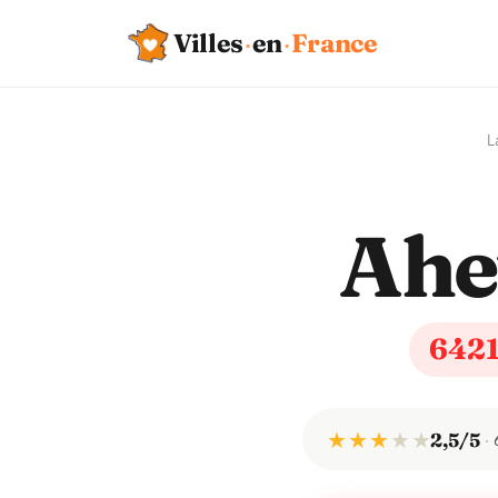
Villes
·
en
·
France
L
Ahe
642
★ ★ ★
★
★
2,5/5