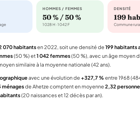
HOMMES / FEMMES
DENSITÉ
50 % / 50 %
199 ha
nage
1 028 H · 1 042 F
Commune rura
2 070 habitants
en 2022, soit une densité de
199 habitants 
ommes
(50 %) et
1 042 femmes
(50 %), avec un âge moyen 
oyen similaire à la moyenne nationale (42 ans).
mographique
avec une évolution de
+327,7 %
entre 1968 (48
3 ménages
de Ahetze comptent en moyenne
2,32 personne
habitants
(20 naissances et 12 décès par an).