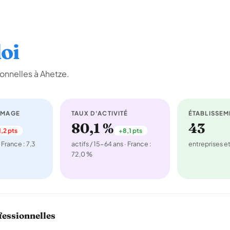
oi
onnelles à Ahetze.
ÔMAGE
TAUX D'ACTIVITÉ
ÉTABLISSEM
80,1 %
43
,2 pts
+8,1 pts
 France : 7,3
actifs / 15-64 ans · France :
entreprises 
72,0 %
fessionnelles