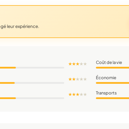
agé leur expérience.
Coût de la vie
★ ★ ★
★
★
Économie
★ ★
★
★
★
Transports
★ ★ ★
★
★