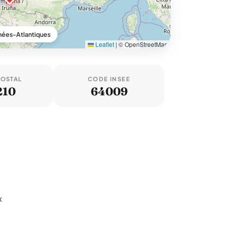
nées-Atlantiques
Leaflet
|
© OpenStreetMap
POSTAL
CODE INSEE
210
64009
x