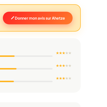
Donner mon avis sur Ahetze
★ ★ ★
★
★
★ ★ ★
★
★
★ ★ ★
★
★