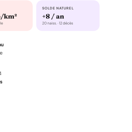
SOLDE NATUREL
b/km²
+8 / an
le
20 naiss. · 12 décès
au
de
4
s