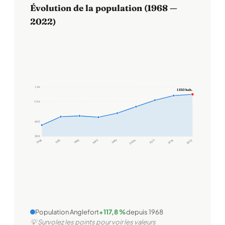
Évolution de la population (1968 —
2022)
1,3 k
1 150 hab.
1,0 k
600
300
1968
1975
1982
1990
1999
2006
2011
2016
2022
Population Anglefort
+117,8 %
depuis 1968
💡 Survolez les points pour voir les valeurs