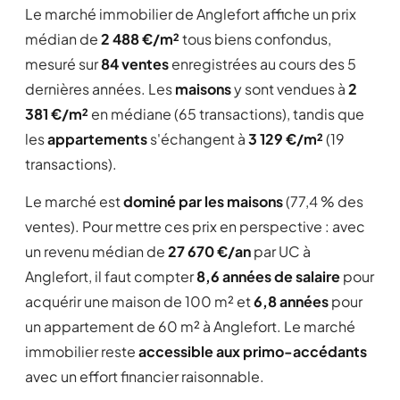
Le marché immobilier de Anglefort affiche un prix
médian de
2 488 €/m²
tous biens confondus,
mesuré sur
84 ventes
enregistrées au cours des 5
dernières années. Les
maisons
y sont vendues à
2
381 €/m²
en médiane (65 transactions), tandis que
les
appartements
s'échangent à
3 129 €/m²
(19
transactions).
Le marché est
dominé par les maisons
(77,4 % des
ventes). Pour mettre ces prix en perspective : avec
un revenu médian de
27 670 €/an
par UC à
Anglefort, il faut compter
8,6 années de salaire
pour
acquérir une maison de 100 m² et
6,8 années
pour
un appartement de 60 m² à Anglefort. Le marché
immobilier reste
accessible aux primo-accédants
avec un effort financier raisonnable.