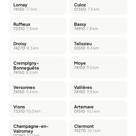
Lornay
Culoz
74150
· 7,1 km
01350
· 7,5 km
Ruffieux
Bassy
73310
· 7,8 km
74910
· 7,8 km
Droisy
Talissieu
74270
· 8,3 km
01510
· 8,4 km
Crempigny-
Moye
Bonneguête
74150
· 9,0 km
74150
· 8,5 km
Versonnex
Vallières
74150
· 9,4 km
74150
· 9,8 km
Vions
Artemare
73310
· 10,0 km
01510
· 10,1 km
Champagne-en-
Clermont
Valromey
74270
· 10,1 km
01260
· 10,1 km