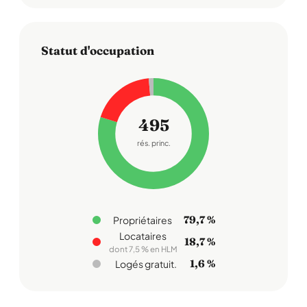
Statut d'occupation
495
rés. princ.
79,7 %
Propriétaires
Locataires
18,7 %
dont 7,5 % en HLM
1,6 %
Logés gratuit.