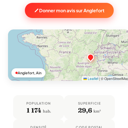
Donner mon avis sur Anglefort
Anglefort, Ain
Leaflet
|
© OpenStreetMa
POPULATION
SUPERFICIE
1 174
29,6
hab.
km²
DENSITÉ
CODE POSTAL