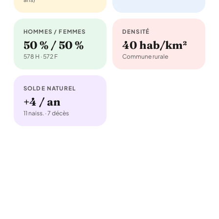
HOMMES / FEMMES
DENSITÉ
50 % / 50 %
40 hab/km²
578 H · 572 F
Commune rurale
SOLDE NATUREL
+4 / an
11 naiss. · 7 décès