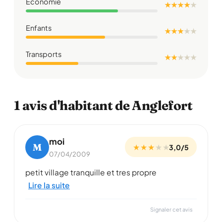
Économie
★ ★ ★ ★
★
Enfants
★ ★ ★
★
★
Transports
★ ★
★
★
★
1 avis d'habitant de Anglefort
moi
M
★ ★ ★
★
★
3,0/5
07/04/2009
petit village tranquille et tres propre
Lire la suite
Signaler cet avis