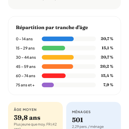
Répartition par tranche d'âge
20,7 %
0 – 14 ans
15,1 %
15 – 29 ans
20,7 %
30 – 44 ans
20,2 %
45 – 59 ans
15,4 %
60 – 74 ans
7,9 %
75 ans et +
ÂGE MOYEN
MÉNAGES
39,8 ans
501
Plus jeune que moy. FR (42
2,29 pers. / ménage
ans)