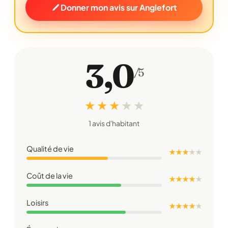
Donner mon avis sur Anglefort
3,0
/5
★ ★ ★
★
★
1 avis d'habitant
Qualité de vie
★ ★ ★
★
★
Coût de la vie
★ ★ ★ ★
★
Loisirs
★ ★ ★ ★
★