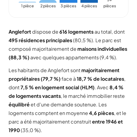
1 pièce
2 pièces
3 pièces
4 pièces
pièces
Anglefort
dispose de
616 logements
au total, dont
495 résidences principales
(80,5 %). Le parc est
composé majoritairement de
maisons individuelles
(88,3 %)
avec quelques appartements (9,4 %).
Les habitants de Anglefort sont
majoritairement
propriétaires (79,7 %)
face à
18,7 % de locataires
,
dont
7,5 % en logement social (HLM)
. Avec
8,4 %
de logements vacants
, le marché immobilier reste
équilibré
et d'une demande soutenue. Les
logements comptent en moyenne
4,6 pièces
, et le
parc a été majoritairement construit
entre 1946 et
1990
(35,0 %).