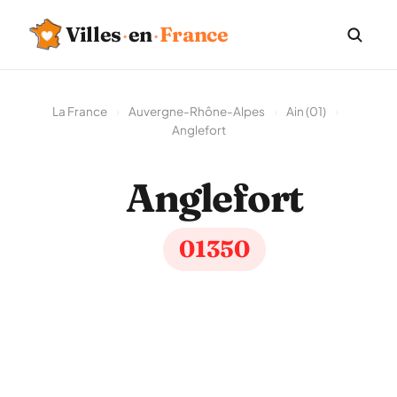
Villes
·
en
·
France
La France
›
Auvergne-Rhône-Alpes
›
Ain (01)
›
Anglefort
Anglefort
01350