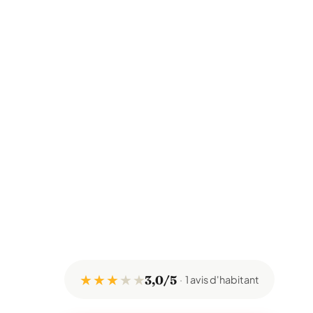
★ ★ ★
★
★
3,0/5
1 avis d'habitant