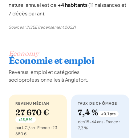
naturel annuel est de
+4 habitants
(11 naissances et
7 décès par an).
Sources : INSEE (recensement 2022)
Economy
Économie et emploi
Revenus, emploi et catégories
socioprofessionnelles à Anglefort.
REVENU MÉDIAN
TAUX DE CHÔMAGE
27 670 €
7,4 %
+0,1 pts
+15,9 %
des 15-64 ans · France :
par UC / an · France : 23
7,3 %
880 €