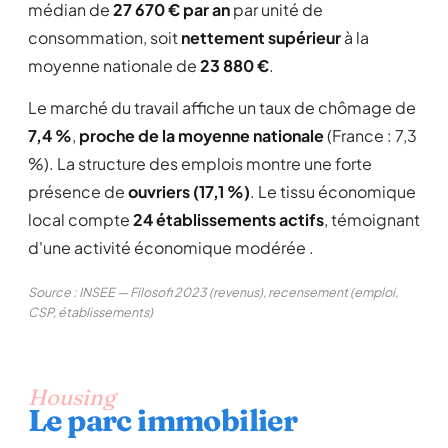
médian de
27 670 € par an
par unité de
consommation, soit
nettement supérieur
à la
moyenne nationale de
23 880 €
.
Le marché du travail affiche un taux de chômage de
7,4 %
,
proche de la moyenne nationale
(France : 7,3
%). La structure des emplois montre une forte
présence de
ouvriers (17,1 %)
. Le tissu économique
local compte
24 établissements actifs
, témoignant
d'une activité économique modérée .
Source : INSEE — Filosofi 2023 (revenus), recensement (emploi,
CSP, établissements)
Housing
Le parc immobilier