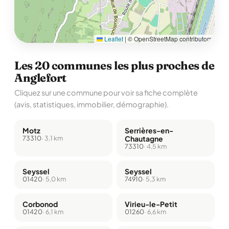
Leaflet
|
© OpenStreetMap contributors
Les 20 communes les plus proches de
Anglefort
Cliquez sur une commune pour voir sa fiche complète
(avis, statistiques, immobilier, démographie).
Motz
Serrières-en-
73310
· 3,1 km
Chautagne
73310
· 4,5 km
Seyssel
Seyssel
01420
· 5,0 km
74910
· 5,3 km
Corbonod
Virieu-le-Petit
01420
· 6,1 km
01260
· 6,6 km