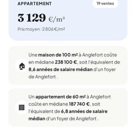
APPARTEMENT
19 ventes
3 129
€/m²
Prix moyen : 2 806 €/m²
Une
maison de 100 m²
à Anglefort coûte
en médiane
238 100 €
, soit l'équivalent de
🏠
8,6 années de salaire médian
d'un foyer
de Anglefort .
Un
appartement de 60 m²
à Anglefort
coûte en médiane
187 740 €
, soit
🏢
l'équivalent de
6,8 années de salaire
médian
d'un foyer de Anglefort .