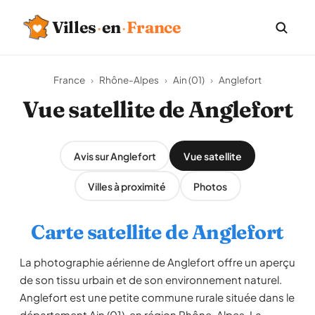
Villes
·
en
·
France
France
›
Rhône-Alpes
›
Ain (01)
›
Anglefort
Vue satellite de Anglefort
Avis sur Anglefort
Vue satellite
Villes à proximité
Photos
Carte satellite de Anglefort
La photographie aérienne de Anglefort offre un aperçu
de son tissu urbain et de son environnement naturel.
Anglefort est une petite commune rurale située dans le
département Ain (01), en région Rhône-Alpes. La