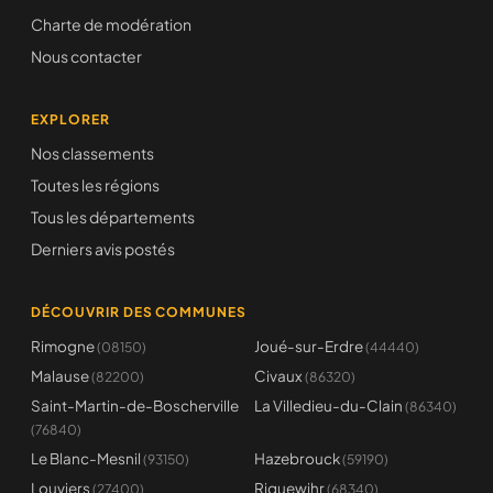
Charte de modération
Nous contacter
EXPLORER
Nos classements
Toutes les régions
Tous les départements
Derniers avis postés
DÉCOUVRIR DES COMMUNES
Rimogne
Joué-sur-Erdre
(08150)
(44440)
Malause
Civaux
(82200)
(86320)
Saint-Martin-de-Boscherville
La Villedieu-du-Clain
(86340)
(76840)
Le Blanc-Mesnil
Hazebrouck
(93150)
(59190)
Louviers
Riquewihr
(27400)
(68340)