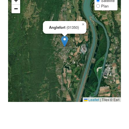
+
Satellite
Plan
−
×
Anglefort
(01350)
Leaflet
|
Tiles © Esri