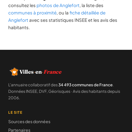
consultez les
photos de Anglefort
, la liste des
communes à proximité
, ou la
fiche détaillée de
Anglefort
avec ses statistiques INSEE et les avis des
habitants.
Villes
·
en
·
France
L'annuaire collaboratif des
34 493 communes de France
.
Données INSEE, DVF, Géorisques · Avis des habitants depuis
2006.
LE SITE
Sources des données
Partenaires