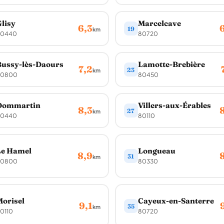
lisy
Marcelcave
6,3
19
km
0440
80720
ussy-lès-Daours
Lamotte-Brebière
7,2
23
km
80800
80450
Dommartin
Villers-aux-Érables
8,3
27
km
0440
80110
Le Hamel
Longueau
8,9
31
km
80800
80330
orisel
Cayeux-en-Santerre
9,1
35
km
0110
80720