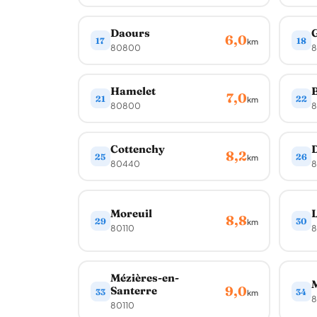
Daours
G
6,0
17
18
km
80800
8
Hamelet
B
7,0
21
22
km
80800
Cottenchy
8,2
25
26
km
80440
8
Moreuil
8,8
29
30
km
80110
Mézières-en-
M
9,0
Santerre
33
34
km
8
80110