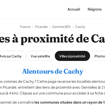
Accueil
Régions
France
›
Picardie
›
Somme (80)
›
Cachy
les à proximité de C
Avis sur Cachy
Vue satellite
Villes à proximité
Photo
Alentours de Cachy
 voisines de Cachy ? Cette page recense les localités alentour.
 Picardie, entretient des liens de proximité avec Gentelles (à 
neux (à 4 km). Cliquez sur une commune pour accéder à sa fiche d
 permet de connaître
les communes situées dans un rayon de 