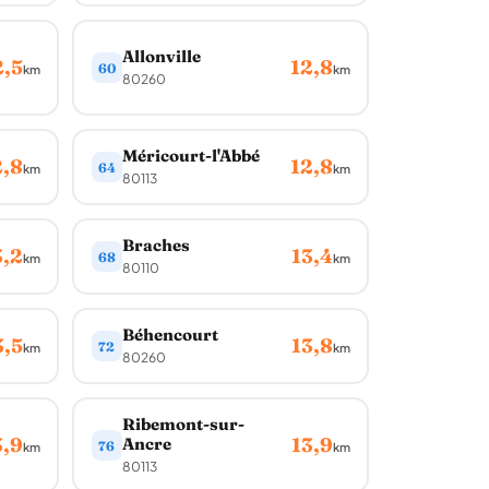
Allonville
2,5
12,8
60
km
km
80260
Méricourt-l'Abbé
2,8
12,8
64
km
km
80113
Braches
3,2
13,4
68
km
km
80110
Béhencourt
3,5
13,8
72
km
km
80260
Ribemont-sur-
3,9
13,9
Ancre
76
km
km
80113