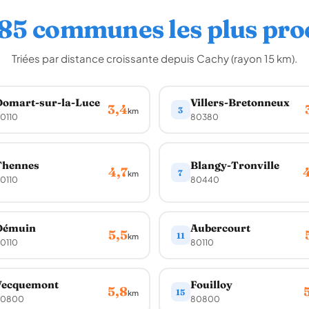
 85 communes les plus pro
Triées par distance croissante depuis Cachy (rayon 15 km).
omart-sur-la-Luce
Villers-Bretonneux
3,4
3
km
0110
80380
Thennes
Blangy-Tronville
4,7
7
km
0110
80440
Démuin
Aubercourt
5,5
11
km
0110
80110
Vecquemont
Fouilloy
5,8
15
km
80800
80800