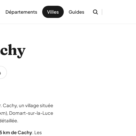
Départements
Villes
Guides
achy
s
 Cachy, un village située
2 km), Domart-sur-la-Luce
étaillée.
15 km de Cachy
. Les