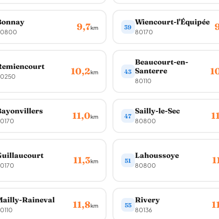
Bonnay
Wiencourt-l'Équipée
9,7
39
km
80800
80170
Beaucourt-en-
Remiencourt
10,2
1
Santerre
43
km
0250
80110
ayonvillers
Sailly-le-Sec
11,0
1
47
km
0170
80800
uillaucourt
Lahoussoye
11,3
1
51
km
0170
80800
ailly-Raineval
Rivery
11,8
1
55
km
0110
80136