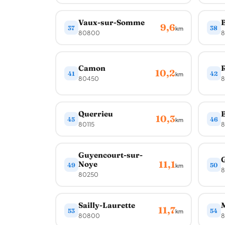
Vaux-sur-Somme
9,6
37
38
km
80800
Camon
10,2
41
42
km
80450
8
Querrieu
B
10,3
45
46
km
80115
8
Guyencourt-sur-
G
11,1
Noye
49
50
km
8
80250
Sailly-Laurette
M
11,7
53
54
km
80800
8