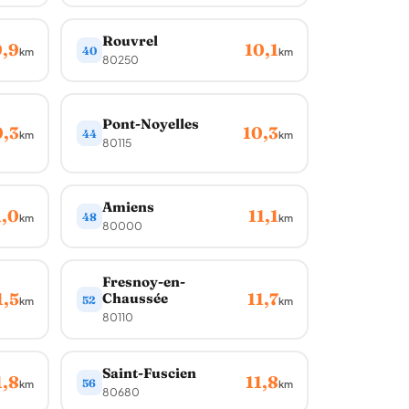
Rouvrel
9,9
10,1
40
km
km
80250
Pont-Noyelles
0,3
10,3
44
km
km
80115
Amiens
1,0
11,1
48
km
km
80000
Fresnoy-en-
1,5
11,7
Chaussée
52
km
km
80110
Saint-Fuscien
1,8
11,8
56
km
km
80680