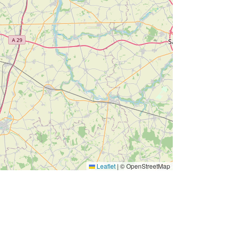
Leaflet
|
© OpenStreetMap