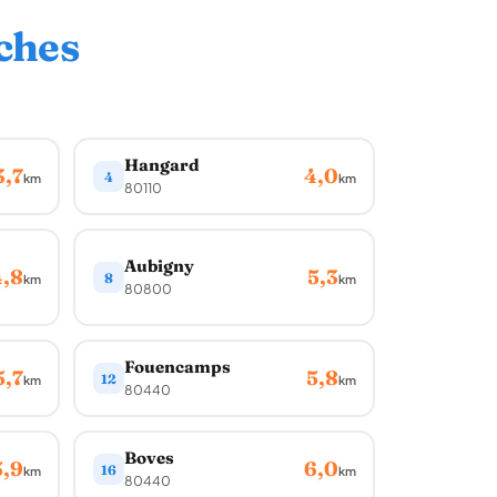
ches
Hangard
3,7
4,0
4
km
km
80110
Aubigny
4,8
5,3
8
km
km
80800
Fouencamps
5,7
5,8
12
km
km
80440
Boves
5,9
6,0
16
km
km
80440