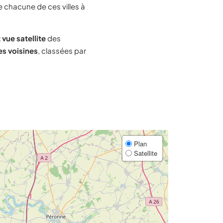
e chacune de ces villes à
 vue satellite
des
es voisines
, classées par
Plan
Satellite