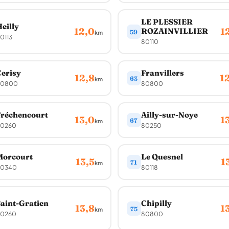
LE PLESSIER
eilly
12,0
1
ROZAINVILLIER
59
km
0113
80110
erisy
Franvillers
12,8
1
63
km
80800
80800
réchencourt
Ailly-sur-Noye
13,0
1
67
km
0260
80250
Morcourt
Le Quesnel
13,5
1
71
km
0340
80118
aint-Gratien
Chipilly
13,8
1
75
km
0260
80800