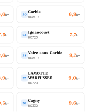
Corbie
6,6
6,8
20
km
km
80800
Ignaucourt
7,5
7,7
24
km
km
80720
Vaire-sous-Corbie
8,6
8,7
28
km
km
80800
LAMOTTE
8,9
9,0
WARFUSSEE
32
km
km
80720
Cagny
9,5
9,6
36
km
km
80330