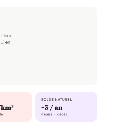
r leur
s…) en
SOLDE NATUREL
/km²
+3 / an
le
4 naiss. · 1 décès