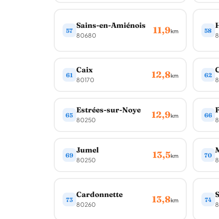
Sains-en-Amiénois
H
11,9
57
58
km
80680
8
Caix
C
12,8
61
62
km
80170
Estrées-sur-Noye
F
12,9
65
66
km
80250
8
Jumel
13,5
69
70
km
80250
8
Cardonnette
S
13,8
73
74
km
80260
8