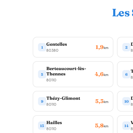
Les
Gentelles
D
1,9
1
2
km
80380
8
Berteaucourt-lès-
4,6
Thennes
5
6
km
8
80110
Thézy-Glimont
5,3
9
10
km
80110
8
Hailles
5,8
13
14
km
80110