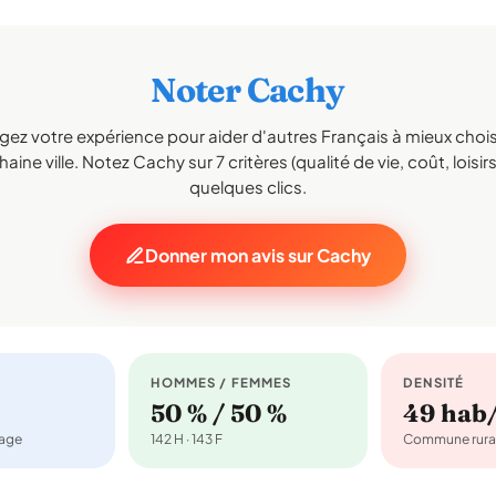
Noter Cachy
gez votre expérience pour aider d'autres Français à mieux choisi
aine ville. Notez Cachy sur 7 critères (qualité de vie, coût, loisir
quelques clics.
Donner mon avis sur Cachy
HOMMES / FEMMES
DENSITÉ
50 % / 50 %
49 hab
nage
142 H · 143 F
Commune rura