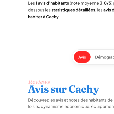
Les
1 avis d'habitants
(note moyenne
3,0/5
)
dessous les
statistiques détaillées
, les
avis 
habiter à Cachy
.
Avis
Démograp
Reviews
Avis sur Cachy
Découvrez les avis et notes des habitants de Ca
loisirs, dynamisme économique, équipements