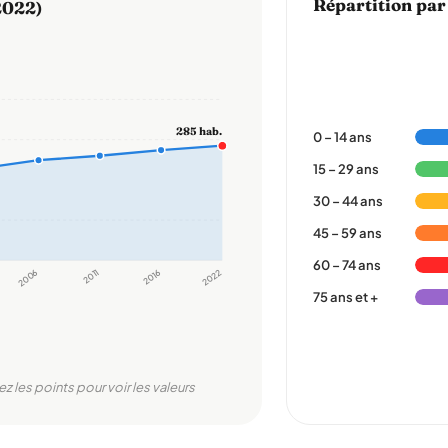
Répartition par
2022)
285 hab.
0 – 14 ans
15 – 29 ans
30 – 44 ans
45 – 59 ans
60 – 74 ans
2006
2011
2016
2022
75 ans et +
ez les points pour voir les valeurs