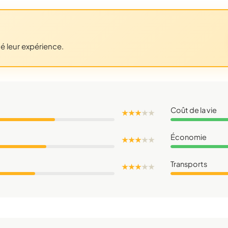
gé leur expérience.
Coût de la vie
★ ★ ★
★
★
Économie
★ ★ ★
★
★
Transports
★ ★ ★
★
★