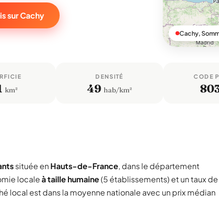
is sur Cachy
Cachy, Som
RFICIE
DENSITÉ
CODE 
1
49
80
km²
hab/km²
ants
située en
Hauts-de-France
, dans le département
omie locale
à taille humaine
(5 établissements) et un taux de
ché local est dans la moyenne nationale avec un prix médian