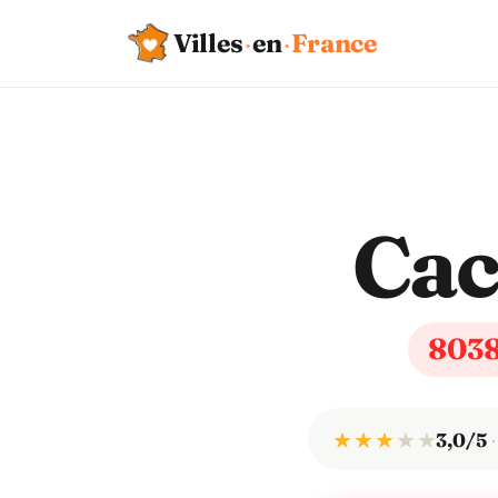
Villes
·
en
·
France
Ca
803
★ ★ ★
★
★
3,0/5