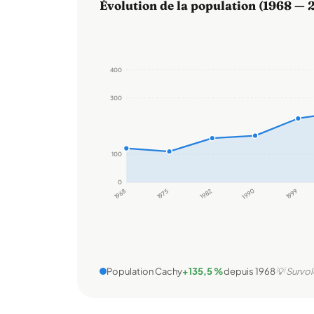
Évolution de la population (1968 — 
400
300
100
0
1968
1975
1982
1990
1999
Population Cachy
+135,5 %
depuis 1968
💡 Survol