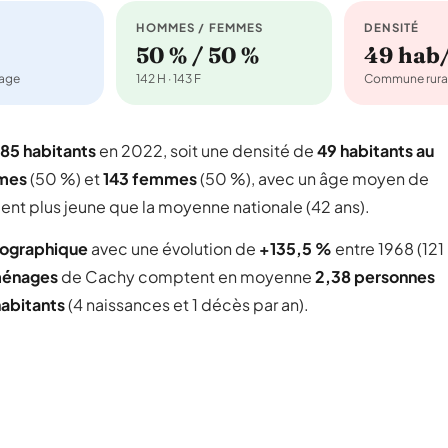
HOMMES / FEMMES
DENSITÉ
50 % / 50 %
49 hab
nage
142 H · 143 F
Commune rura
85 habitants
en 2022, soit une densité de
49 habitants au
mes
(50 %) et
143 femmes
(50 %), avec un âge moyen de
ent plus jeune que la moyenne nationale (42 ans).
mographique
avec une évolution de
+135,5 %
entre 1968 (121
ménages
de Cachy comptent en moyenne
2,38 personnes
habitants
(4 naissances et 1 décès par an).