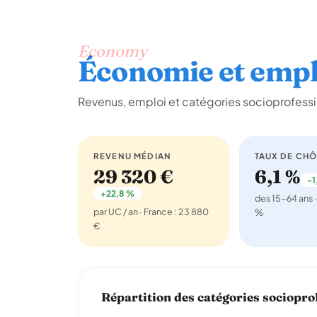
Economy
Économie et empl
Revenus, emploi et catégories socioprofessi
REVENU MÉDIAN
TAUX DE CH
29 320 €
6,1 %
-1
+22,8 %
des 15-64 ans ·
par UC / an · France : 23 880
%
€
Répartition des catégories sociopro