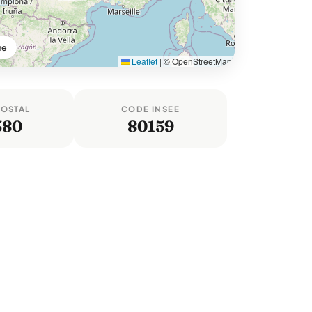
me
Leaflet
|
© OpenStreetMap
POSTAL
CODE INSEE
380
80159