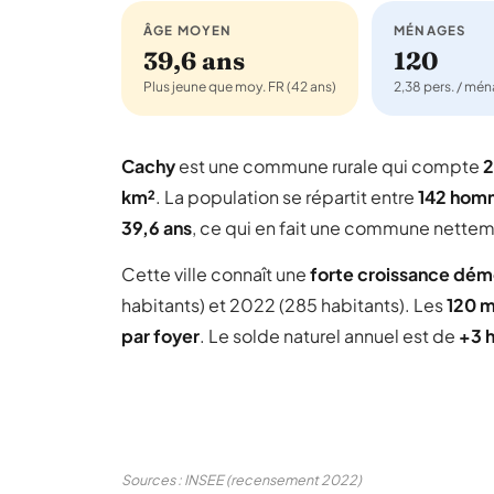
ÂGE MOYEN
MÉNAGES
39,6 ans
120
Plus jeune que moy. FR (42 ans)
2,38 pers. / mé
Cachy
est une commune rurale qui compte
2
km²
. La population se répartit entre
142 hom
39,6 ans
, ce qui en fait une commune nettem
Cette ville connaît une
forte croissance dé
habitants) et 2022 (285 habitants). Les
120 
par foyer
. Le solde naturel annuel est de
+3 
Sources : INSEE (recensement 2022)