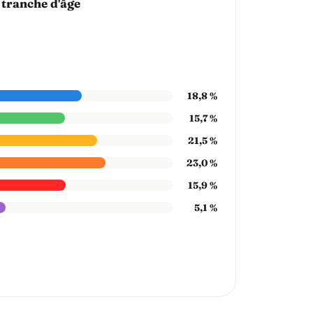
 tranche d'âge
18,8 %
15,7 %
21,5 %
23,0 %
15,9 %
5,1 %