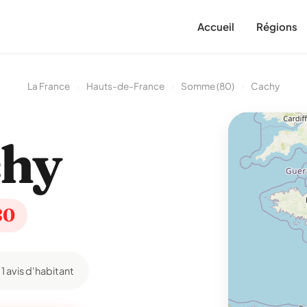
Accueil
Régions
La France
›
Hauts-de-France
›
Somme (80)
›
Cachy
chy
80
1 avis d'habitant