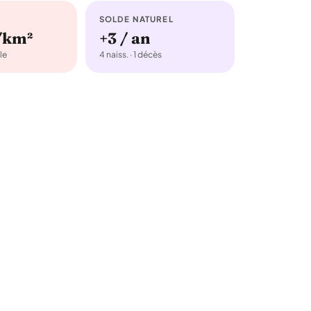
SOLDE NATUREL
/km²
+3 / an
le
4 naiss. · 1 décès