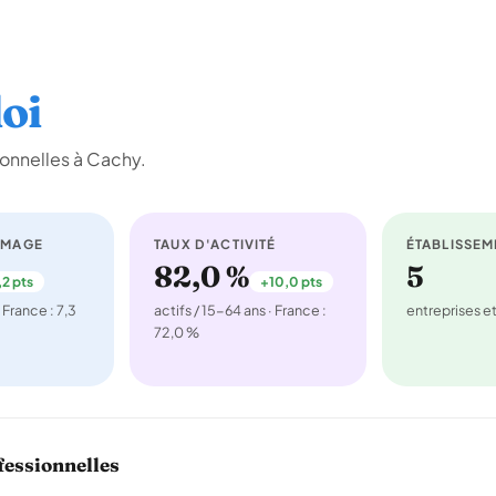
oi
onnelles à Cachy.
ÔMAGE
TAUX D'ACTIVITÉ
ÉTABLISSEM
82,0 %
5
,2 pts
+10,0 pts
 France : 7,3
actifs / 15-64 ans · France :
entreprises 
72,0 %
fessionnelles