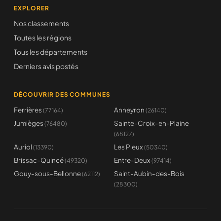
EXPLORER
Nos classements
Toutes les régions
Tous les départements
Derniers avis postés
DÉCOUVRIR DES COMMUNES
Ferrières
Anneyron
(77164)
(26140)
Jumièges
Sainte-Croix-en-Plaine
(76480)
(68127)
Auriol
Les Pieux
(13390)
(50340)
Brissac-Quincé
Entre-Deux
(49320)
(97414)
Gouy-sous-Bellonne
Saint-Aubin-des-Bois
(62112)
(28300)