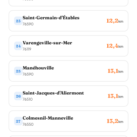
Saint-Germain-d'Étables
12,2
23
km
76590
Varengeville-sur-Mer
12,4
24
km
76119
Manéhouville
13,1
25
km
76590
Saint-Jacques-d'Aliermont
13,1
26
km
76510
Colmesnil-Manneville
13,2
27
km
76550