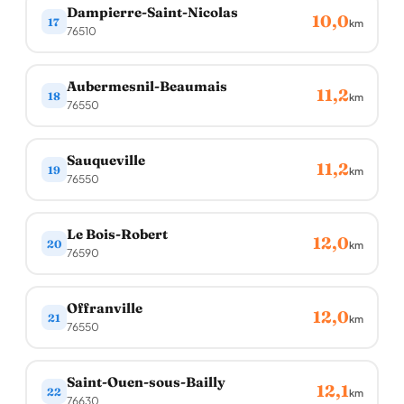
Dampierre-Saint-Nicolas
10,0
17
km
76510
Aubermesnil-Beaumais
11,2
18
km
76550
Sauqueville
11,2
19
km
76550
Le Bois-Robert
12,0
20
km
76590
Offranville
12,0
21
km
76550
Saint-Ouen-sous-Bailly
12,1
22
km
76630