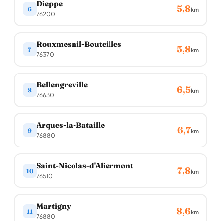
Dieppe
5,8
6
km
76200
Rouxmesnil-Bouteilles
5,8
7
km
76370
Bellengreville
6,5
8
km
76630
Arques-la-Bataille
6,7
9
km
76880
Saint-Nicolas-d'Aliermont
7,8
10
km
76510
Martigny
8,6
11
km
76880