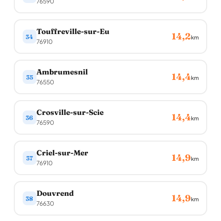
76590
Touffreville-sur-Eu
14,2
34
km
76910
Ambrumesnil
14,4
35
km
76550
Crosville-sur-Scie
14,4
36
km
76590
Criel-sur-Mer
14,9
37
km
76910
Douvrend
14,9
38
km
76630