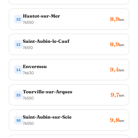
Hautot-sur-Mer
8,9
12
km
76550
Saint-Aubin-le-Cauf
8,9
13
km
76510
Envermeu
9,4
14
km
76630
Tourville-sur-Arques
9,7
15
km
76550
Saint-Aubin-sur-Scie
9,8
16
km
76550