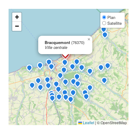
+
Plan
Satellite
−
×
Bracquemont
(76370)
Ville centrale
Leaflet
|
© OpenStreetMap