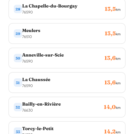
La Chapelle-du-Bourgay
13,5
28
km
76590
Meulers
13,5
29
km
76510
Anneville-sur-Scie
13,6
30
km
76590
La Chaussée
13,6
31
km
76590
Bailly-en-Rivière
14,0
32
km
76630
Torcy-le-Petit
14,2
33
km