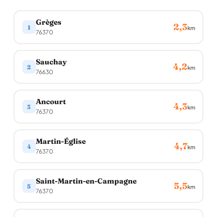
Grèges
2,3
1
km
76370
Sauchay
4,2
2
km
76630
Ancourt
4,3
3
km
76370
Martin-Église
4,7
4
km
76370
Saint-Martin-en-Campagne
5,5
5
km
76370