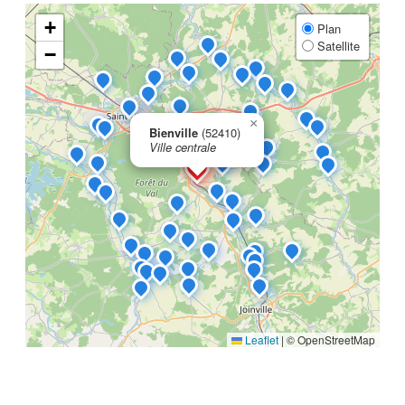
+
Plan
Satellite
−
×
Bienville
(52410)
Ville centrale
Leaflet
|
© OpenStreetMap