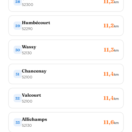
11,2
28
km
52300
Humbécourt
11,2
29
km
52290
Wassy
11,3
30
km
52130
Chancenay
11,4
31
km
52100
Valcourt
11,4
32
km
52100
Allichamps
11,6
33
km
52130