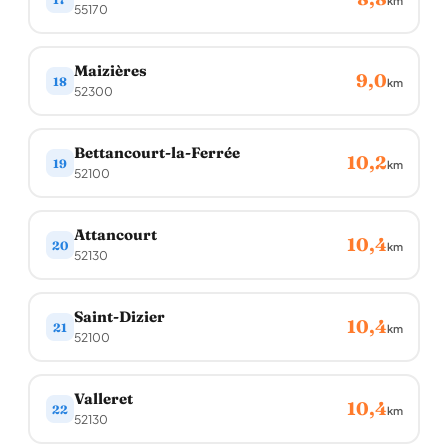
km
55170
Maizières
9,0
18
km
52300
Bettancourt-la-Ferrée
10,2
19
km
52100
Attancourt
10,4
20
km
52130
Saint-Dizier
10,4
21
km
52100
Valleret
10,4
22
km
52130