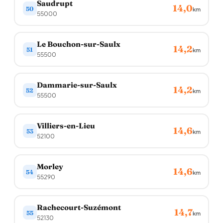
Saudrupt
14,0
50
km
55000
Le Bouchon-sur-Saulx
14,2
51
km
55500
Dammarie-sur-Saulx
14,2
52
km
55500
Villiers-en-Lieu
14,6
53
km
52100
Morley
14,6
54
km
55290
Rachecourt-Suzémont
14,7
55
km
52130