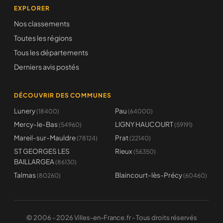
EXPLORER
Nos classements
Toutes les régions
Tous les départements
Derniers avis postés
DÉCOUVRIR DES COMMUNES
Lunery
Pau
(18400)
(64000)
Mercy-le-Bas
LIGNY HAUCOURT
(54960)
(59191)
Mareil-sur-Mauldre
Prat
(78124)
(22140)
ST GEORGES LES
Rieux
(56350)
BAILLARGEA
(86130)
Talmas
Blaincourt-lès-Précy
(80260)
(60460)
© 2006 - 2026 Villes-en-France.fr - Tous droits réservés