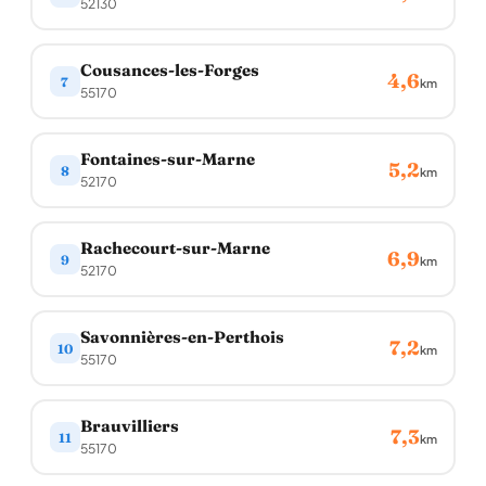
52130
Cousances-les-Forges
4,6
7
km
55170
Fontaines-sur-Marne
5,2
8
km
52170
Rachecourt-sur-Marne
6,9
9
km
52170
Savonnières-en-Perthois
7,2
10
km
55170
Brauvilliers
7,3
11
km
55170