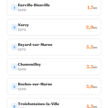
Eurville-Bienville
1,7
1
km
52410
Narcy
2,9
2
km
52170
Bayard-sur-Marne
3,2
3
km
52170
Chamouilley
3,3
4
km
52410
Roches-sur-Marne
3,6
5
km
52410
Troisfontaines-la-Ville
4,3
6
km