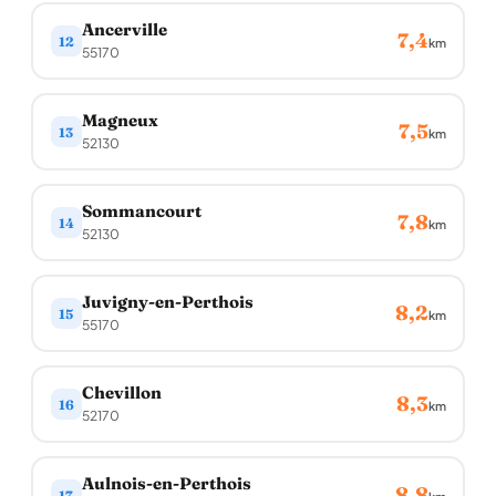
Ancerville
7,4
12
km
55170
Magneux
7,5
13
km
52130
Sommancourt
7,8
14
km
52130
Juvigny-en-Perthois
8,2
15
km
55170
Chevillon
8,3
16
km
52170
Aulnois-en-Perthois
8,8
17