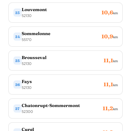
Louvemont
10,6
23
km
52130
Sommelonne
10,9
24
km
55170
Brousseval
11,1
25
km
52130
Fays
11,1
26
km
52130
Chatonrupt-Sommermont
11,2
27
km
52300
Curel