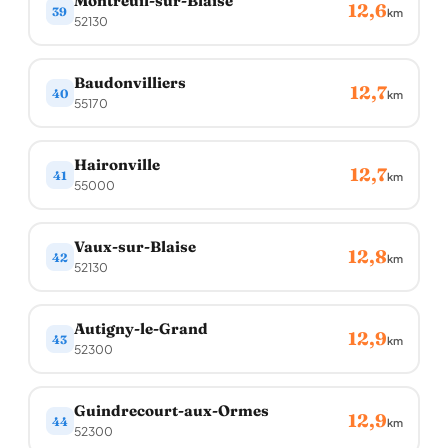
Montreuil-sur-Blaise
12,6
39
km
52130
Baudonvilliers
12,7
40
km
55170
Haironville
12,7
41
km
55000
Vaux-sur-Blaise
12,8
42
km
52130
Autigny-le-Grand
12,9
43
km
52300
Guindrecourt-aux-Ormes
12,9
44
km
52300