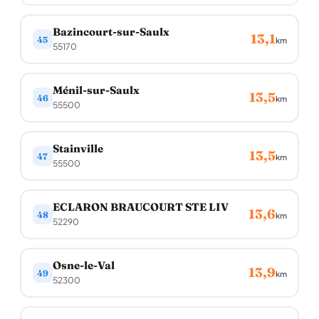
Bazincourt-sur-Saulx
13,1
45
km
55170
Ménil-sur-Saulx
13,5
46
km
55500
Stainville
13,5
47
km
55500
ECLARON BRAUCOURT STE LIV
13,6
48
km
52290
Osne-le-Val
13,9
49
km
52300