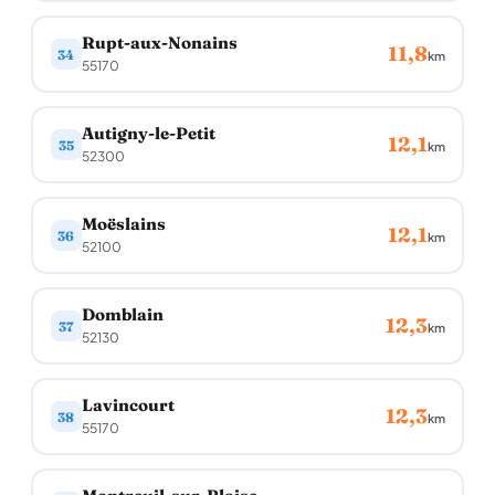
Rupt-aux-Nonains
11,8
34
km
55170
Autigny-le-Petit
12,1
35
km
52300
Moëslains
12,1
36
km
52100
Domblain
12,3
37
km
52130
Lavincourt
12,3
38
km
55170