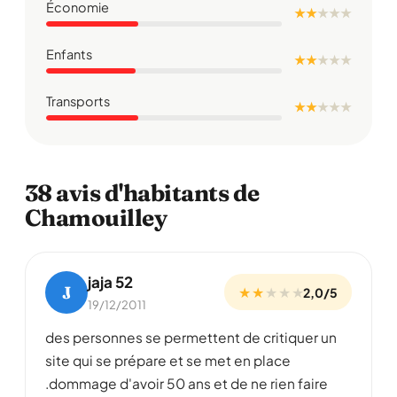
Économie
★ ★
★
★
★
Enfants
★ ★
★
★
★
Transports
★ ★
★
★
★
38 avis d'habitants de
Chamouilley
jaja 52
J
★ ★
★
★
★
2,0/5
19/12/2011
des personnes se permettent de critiquer un
site qui se prépare et se met en place
.dommage d'avoir 50 ans et de ne rien faire