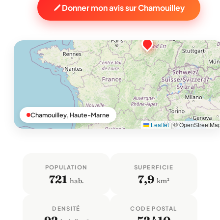
Donner mon avis sur Chamouilley
Chamouilley, Haute-Marne
Leaflet
|
© OpenStreetMa
POPULATION
SUPERFICIE
721
7,9
hab.
km²
DENSITÉ
CODE POSTAL