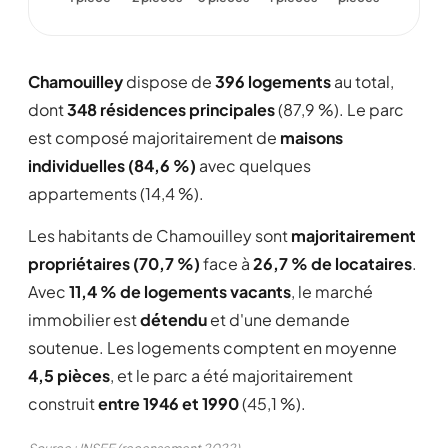
29/06/2008
j'aime la ville de chamouilley
mais il faudrait englober dans les habitants
Chamouilley
dispose de
396 logements
au total,
ceux qui résident à la forge haute.
dont
348 résidences principales
(87,9 %). Le parc
notamment trottoirs car malgré la limitation de
est composé majoritairement de
maisons
vitesse. les automobilistes roulent vite.
individuelles (84,6 %)
avec quelques
de plus je pense que nous devons garder la
appartements (14,4 %).
MJC car pour les jeunes c'est bien et diversifier
pourquoi pas les activités (pour les jeunes et
Les habitants de Chamouilley sont
majoritairement
les anciens).
propriétaires (70,7 %)
face à
26,7 % de locataires
.
et pourquoi pas à la suite de cela faire
Avec
11,4 % de logements vacants
, le marché
connaître tout cela a tous les habitants de
immobilier est
détendu
et d'une demande
chamouilley et extérieures
Lire la suite
soutenue. Les logements comptent en moyenne
4,5 pièces
, et le parc a été majoritairement
Signaler cet avis
construit
entre 1946 et 1990
(45,1 %).