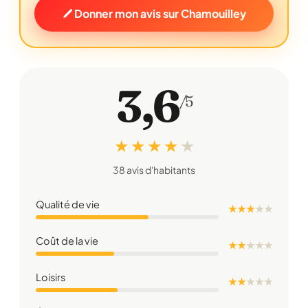
Donner mon avis sur Chamouilley
3,6
/5
★ ★ ★ ★
★
38 avis d'habitants
Qualité de vie
★ ★ ★
★
★
Coût de la vie
★ ★
★
★
★
Loisirs
★ ★
★
★
★