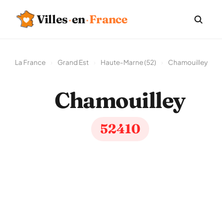
Villes
·
en
·
France
La France
›
Grand Est
›
Haute-Marne (52)
›
Chamouilley
Chamouilley
52410