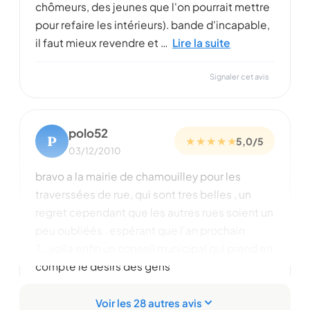
chômeurs, des jeunes que l'on pourrait mettre
pour refaire les intérieurs). bande d'incapable,
il faut mieux revendre et …
Lire la suite
Signaler cet avis
polo52
P
★ ★ ★ ★ ★
5,0/5
03/12/2010
bravo a la mairie de chamouilley pour les
traverssées de rue, qui sont tres belles , un
regret cependant que les autres rues soient un
peu oubliéés . espérant que l'an prochain
?...voila enfin un conseil municipal qui prend en
compte le desirs des gens
Signaler cet avis
Voir les 28 autres avis