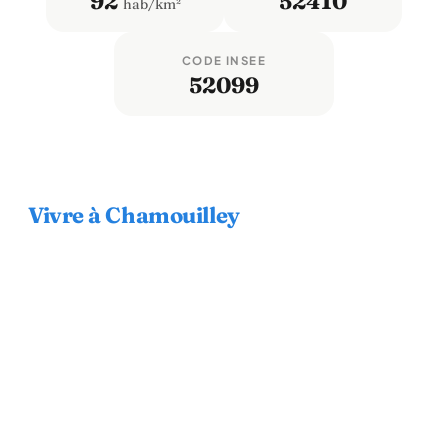
92
52410
hab/km²
CODE INSEE
52099
Vivre à Chamouilley