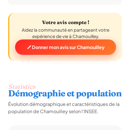
irena
Votre avis compte !
I
★ ★ ★ ★
★
4,0/5
23/08/2010
Aidez la communauté en partageant votre
expérience de vie à Chamouilley.
moi je dis quil fait bon vivre a chamouilley; c les
gens qui sont pas francs ; mechants meme et
Donner mon avis sur Chamouilley
ctoujours les meme; heureusement on les
connait; moi je sui sastifait ;une seule chose
me gene un peu; pourquoi laisser les jeunes
boire au paquis il laisse trainer leur bouteille
vide et pas que ca ;
Lire la suite
Statistics
Démographie et population
Signaler cet avis
Évolution démographique et caractéristiques de la
population de Chamouilley selon l'INSEE.
blueNavyMoi
B
★ ★ ★ ★ ★
5,0/5
24/07/2010