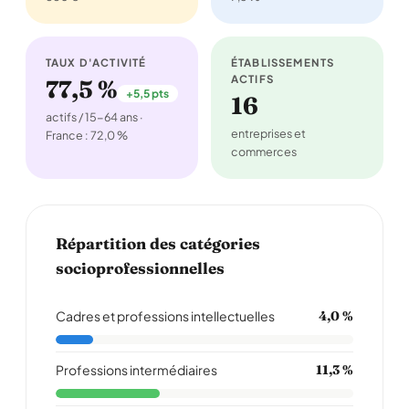
attention à ne p…
Lire la suite
Signaler cet avis
TAUX D'ACTIVITÉ
ÉTABLISSEMENTS
ACTIFS
77,5 %
+5,5 pts
16
actifs / 15-64 ans ·
petite fée
P
entreprises et
France : 72,0 %
24/04/2009
commerces
félicitations au maire pour diriger son équipe
municipale...
c'est pas toujours facile !
Lire la suite
Répartition des catégories
socioprofessionnelles
Signaler cet avis
Cadres et professions intellectuelles
4,0 %
moimeme
M
★ ★ ★ ★ ★
5,0/5
Professions intermédiaires
11,3 %
04/12/2008
moi je dit que c pas tro mal ici; mais voila on