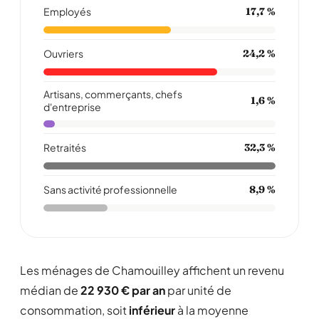
Employés
17,7 %
peu pas plaire atou le monde;c com ca:
Lire la suite
Ouvriers
24,2 %
Signaler cet avis
Artisans, commerçants, chefs
1,6 %
d'entreprise
taff
T
★ ★ ★
★
★
3,0/5
04/09/2008
Retraités
32,3 %
Il faut lui laisser le temps de grandir, en
améliorant la vie de nos enfants par des jeux
Sans activité professionnelle
8,9 %
de pleins airs, et aussi un belle arrêt de bus !
Lire la suite
Signaler cet avis
Les ménages de Chamouilley affichent un revenu
médian de
22 930 € par an
par unité de
consommation, soit
inférieur
à la moyenne
isa52