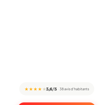
★ ★ ★ ★
★
3,6/5
38 avis d'habitants