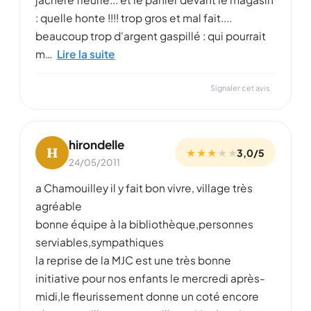
: quelle honte !!!! trop gros et mal fait....
beaucoup trop d'argent gaspillé : qui pourrait
m…
Lire la suite
Signaler cet avis
hirondelle
H
★ ★ ★
★
★
3,0/5
24/05/2011
a Chamouilley il y fait bon vivre, village très
agréable
bonne équipe à la bibliothèque,personnes
serviables,sympathiques
la reprise de la MJC est une très bonne
initiative pour nos enfants le mercredi après-
midi,le fleurissement donne un coté encore