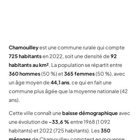
Le nouveau conseil est très proche des
administrés et à l'écoute.la voirie s'améliore
.félicitation pour le fleurisment
la bibliothèque est très intéressante et …
Lire la suite
Chamouilley
est une commune rurale qui compte
Signaler cet avis
725 habitants
en 2022, soit une densité de
92
habitants au km²
. La population se répartit entre
360 hommes
(50 %) et
365 femmes
(50 %), avec
agnes b
un âge moyen de
44,1 ans
, ce qui en fait une
A
★ ★
★
★
★
2,0/5
23/10/2009
commune plus âgée que la moyenne nationale (42
village accueillant, employés communaux très
ans).
compétents (dommage que la taille des arbres
Cette ville connaît une
baisse démographique
avec
soit un vrai massacre...).
une évolution de
-33,6 %
entre 1968 (1 092
c'est une petite commune qui évolue
habitants) et 2022 (725 habitants). Les
350
Lire la suite
ménages
de Chamouilley comptent en moyenne