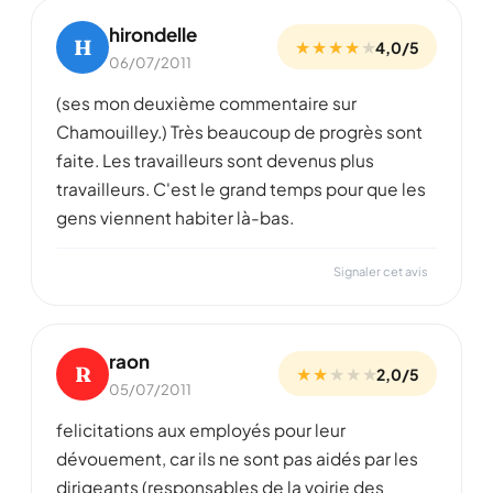
hirondelle
H
★ ★ ★ ★
★
4,0/5
06/07/2011
(ses mon deuxième commentaire sur
Chamouilley.) Très beaucoup de progrès sont
faite. Les travailleurs sont devenus plus
travailleurs. C'est le grand temps pour que les
gens viennent habiter là-bas.
Signaler cet avis
raon
R
★ ★
★
★
★
2,0/5
05/07/2011
felicitations aux employés pour leur
dévouement, car ils ne sont pas aidés par les
dirigeants (responsables de la voirie des