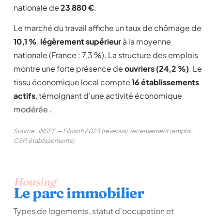
I
nationale de
23 880 €
.
07/07/2008
Le marché du travail affiche un taux de chômage de
village accueillant : le maire est très attentif à
10,1 %
,
légèrement supérieur
à la moyenne
la population : peut-être un peu trop...
nationale (France : 7,3 %). La structure des emplois
bisous à tous où il fait bon vivre à chamouilley
Lire la suite
montre une forte présence de
ouvriers (24,2 %)
. Le
tissu économique local compte
16 établissements
Signaler cet avis
actifs
, témoignant d'une activité économique
modérée .
chretien
Source : INSEE — Filosofi 2023 (revenus), recensement (emploi,
C
★ ★ ★ ★ ★
5,0/5
CSP, établissements)
07/07/2008
village agréable, très belle place de la
mairie,beaucoup de chemins pédestres.
Housing
Lire la suite
Le parc immobilier
Types de logements, statut d'occupation et
Signaler cet avis