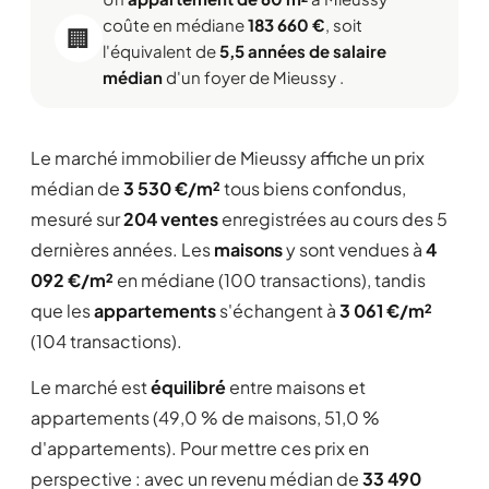
coûte en médiane
183 660 €
, soit
🏢
l'équivalent de
5,5 années de salaire
médian
d'un foyer de Mieussy .
Le marché immobilier de Mieussy affiche un prix
médian de
3 530 €/m²
tous biens confondus,
mesuré sur
204 ventes
enregistrées au cours des 5
dernières années. Les
maisons
y sont vendues à
4
092 €/m²
en médiane (100 transactions), tandis
que les
appartements
s'échangent à
3 061 €/m²
(104 transactions).
Le marché est
équilibré
entre maisons et
appartements (49,0 % de maisons, 51,0 %
d'appartements). Pour mettre ces prix en
perspective : avec un revenu médian de
33 490