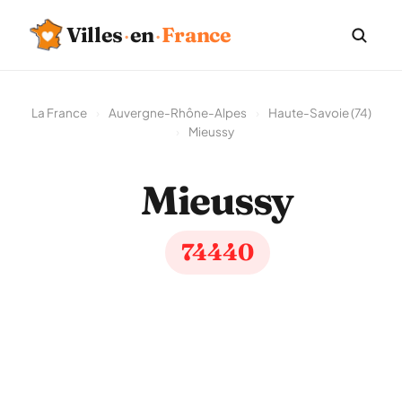
Villes
·
en
·
France
La France
›
Auvergne-Rhône-Alpes
›
Haute-Savoie (74)
›
Mieussy
Mieussy
74440