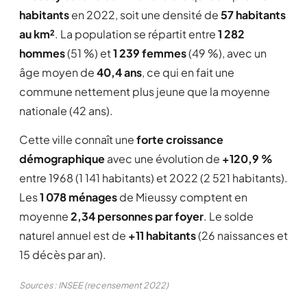
habitants
en 2022, soit une densité de
57 habitants
au km²
. La population se répartit entre
1 282
hommes
(51 %) et
1 239 femmes
(49 %), avec un
âge moyen de
40,4 ans
, ce qui en fait une
commune nettement plus jeune que la moyenne
nationale (42 ans).
Cette ville connaît une
forte croissance
démographique
avec une évolution de
+120,9 %
entre 1968 (1 141 habitants) et 2022 (2 521 habitants).
Les
1 078 ménages
de Mieussy comptent en
moyenne
2,34 personnes par foyer
. Le solde
naturel annuel est de
+11 habitants
(26 naissances et
15 décès par an).
Sources : INSEE (recensement 2022)