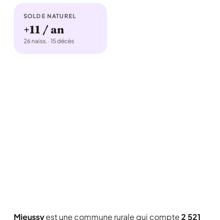
SOLDE NATUREL
+11 / an
26 naiss. · 15 décès
Mieussy
est une commune rurale qui compte
2 521