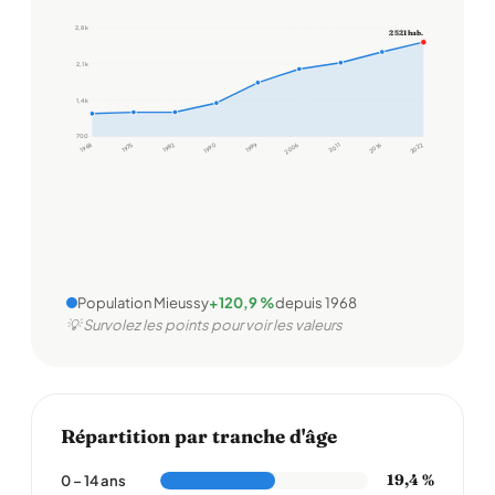
2,8 k
2 521 hab.
2,1 k
1,4 k
700
1968
1975
1982
1990
1999
2006
2011
2016
2022
Population Mieussy
+120,9 %
depuis 1968
💡 Survolez les points pour voir les valeurs
Répartition par tranche d'âge
19,4 %
0 – 14 ans