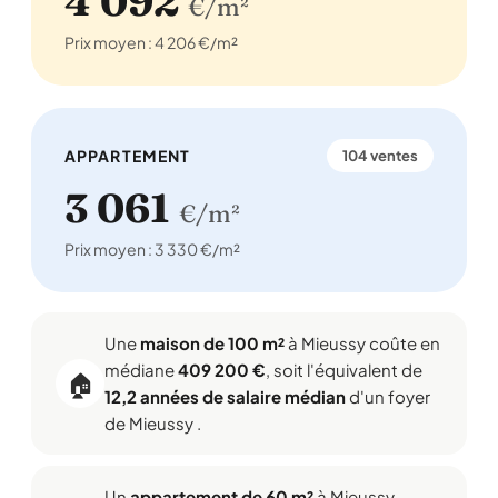
4 092
€/m²
Prix moyen : 4 206 €/m²
APPARTEMENT
104 ventes
3 061
€/m²
Prix moyen : 3 330 €/m²
Une
maison de 100 m²
à Mieussy coûte en
médiane
409 200 €
, soit l'équivalent de
🏠
12,2 années de salaire médian
d'un foyer
de Mieussy .
Un
appartement de 60 m²
à Mieussy