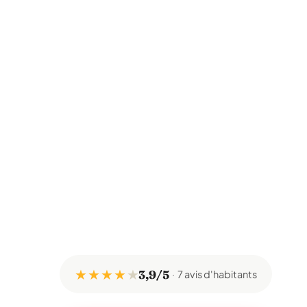
★ ★ ★ ★
★
3,9/5
7 avis d'habitants