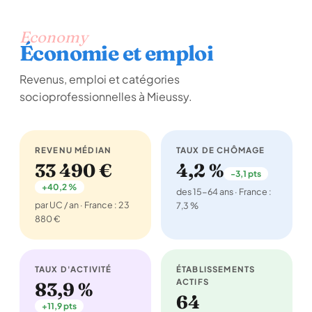
Economy
Économie et emploi
Revenus, emploi et catégories
socioprofessionnelles à Mieussy.
REVENU MÉDIAN
TAUX DE CHÔMAGE
33 490 €
4,2 %
-3,1 pts
+40,2 %
des 15-64 ans · France :
par UC / an · France : 23
7,3 %
880 €
TAUX D'ACTIVITÉ
ÉTABLISSEMENTS
ACTIFS
83,9 %
64
+11,9 pts