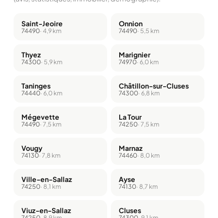
Saint-Jeoire
Onnion
74490
· 4,9 km
74490
· 5,5 km
Thyez
Marignier
74300
· 5,9 km
74970
· 6,0 km
Taninges
Châtillon-sur-Cluses
74440
· 6,0 km
74300
· 6,8 km
Mégevette
La Tour
74490
· 7,5 km
74250
· 7,5 km
Vougy
Marnaz
74130
· 7,8 km
74460
· 8,0 km
Ville-en-Sallaz
Ayse
74250
· 8,1 km
74130
· 8,7 km
Viuz-en-Sallaz
Cluses
74250
· 8,9 km
74300
· 9,1 km