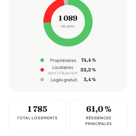
1 089
rés. princ.
74,4 %
Propriétaires
Locataires
22,2 %
dont 1,5 % en HLM
3,4 %
Logés gratuit.
1 785
61,0 %
TOTAL LOGEMENTS
RÉSIDENCES
PRINCIPALES