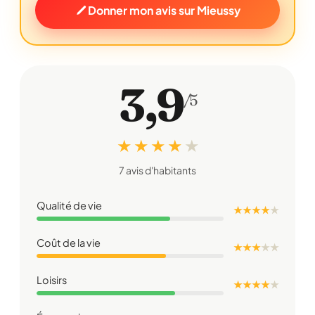
Donner mon avis sur Mieussy
3,9
/5
★ ★ ★ ★
★
7 avis d'habitants
Qualité de vie
★ ★ ★ ★
★
Coût de la vie
★ ★ ★
★
★
Loisirs
★ ★ ★ ★
★