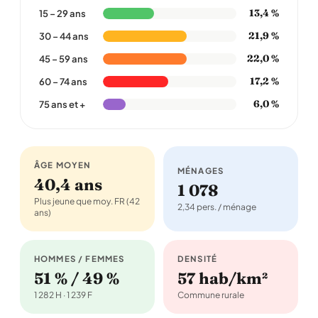
13,4 %
15 – 29 ans
21,9 %
30 – 44 ans
22,0 %
45 – 59 ans
17,2 %
60 – 74 ans
6,0 %
75 ans et +
ÂGE MOYEN
MÉNAGES
40,4 ans
1 078
Plus jeune que moy. FR (42
2,34 pers. / ménage
ans)
HOMMES / FEMMES
DENSITÉ
51 % / 49 %
57 hab/km²
1 282 H · 1 239 F
Commune rurale