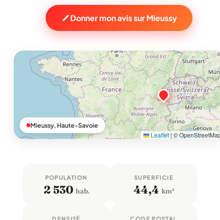
Donner mon avis sur Mieussy
Mieussy, Haute-Savoie
Leaflet
|
© OpenStreetMa
POPULATION
SUPERFICIE
2 530
44,4
hab.
km²
DENSITÉ
CODE POSTAL